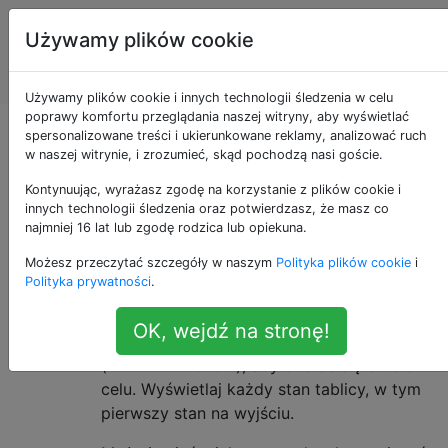
Programowanie
Tagi
Używamy plików cookie
puzzli i Code
Account
Golf
Używamy plików cookie i innych technologii śledzenia w celu
poprawy komfortu przeglądania naszej witryny, aby wyświetlać
Rozwiąż 8 puzzli
spersonalizowane treści i ukierunkowane reklamy, analizować ruch
w naszej witrynie, i zrozumieć, skąd pochodzą nasi goście.
Kontynuując, wyrażasz zgodę na korzystanie z plików cookie i
innych technologii śledzenia oraz potwierdzasz, że masz co
8 Puzzle to mniejszy wariant 15Puzzle (lub
13
najmniej 16 lat lub zgodę rodzica lub opiekuna.
przesuwanej układanki
). Masz
siatkę
3x3
Możesz przeczytać szczegóły w naszym
Polityka plików cookie
i
wypełnioną cyframi od 0 do 8 (0 oznacza
Polityka prywatności
.
pustą płytkę) ułożoną w losowej kolejności.
Twoim zadaniem jest wprowadzenie siatki
OK, wejdź na stronę!
3x3 i pokazanie najkrótszego rozwiązania
(minimum ruchów), aby dostać się do stanu
celu. Wyświetlaj każdy stan tablicy, w tym
pierwszy stan na wyjściu.