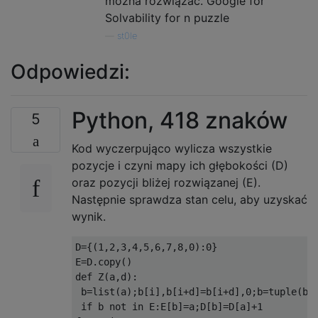
można rozwiązać. Google for
Solvability for n puzzle
—
st0le
Odpowiedzi:
Python, 418 znaków
5
Kod wyczerpująco wylicza wszystkie
pozycje i czyni mapy ich głębokości (D)
oraz pozycji bliżej rozwiązanej (E).
Następnie sprawdza stan celu, aby uzyskać
wynik.
D={(1,2,3,4,5,6,7,8,0):0}

E=D.copy()

def Z(a,d):

 b=list(a);b[i],b[i+d]=b[i+d],0;b=tuple(b)

 if b not in E:E[b]=a;D[b]=D[a]+1
