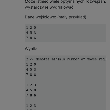
Może istnieć wiele optymalnych rozwiązań,
wystarczy je wydrukować.
Dane wejściowe: (mały przykład)
1 2 0

4 5 3

Wynik:
2 <- denotes minimum number of moves requir
1 2 0

4 5 3

7 8 6

1 2 3

4 5 0

7 8 6

1 2 3
