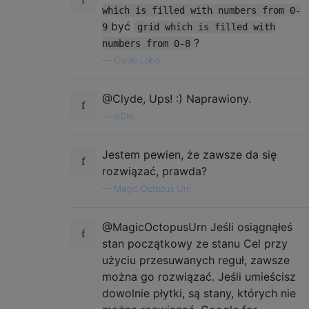
which is filled with numbers from 0-
być
9
grid which is filled with
?
numbers from 0-8
—
Clyde Lobo,
@Clyde, Ups! :) Naprawiony.
—
st0le,
Jestem pewien, że zawsze da się
rozwiązać, prawda?
—
Magic Octopus Urn
@MagicOctopusUrn Jeśli osiągnąłeś
stan początkowy ze stanu Cel przy
użyciu przesuwanych reguł, zawsze
można go rozwiązać. Jeśli umieścisz
dowolnie płytki, są stany, których nie