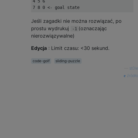
4 5 6

Jeśli zagadki nie można rozwiązać, po
prostu wydrukuj
(oznaczając
-1
nierozwiązywalne)
Edycja
: Limit czasu: <30 sekund.
code-golf
sliding-puzzle
—
st0le
źródło