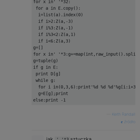
for x in' '*32:

 for a in E.copy():

  i=list(a).index(0)

  if i>2:Z(a,-3)

  if i%3:Z(a,-1)

  if i%3<2:Z(a,1)

  if i<6:Z(a,3)

g=[]

for x in' '*3:g+=map(int,raw_input().split(
g=tuple(g)

if g in E:

 print D[g]

 while g:

  for i in(0,3,6):print'%d %d %d'%g[i:i+3]

  g=E[g];print

—
Keith Randall
źródło
jak
sztuczka.
' '*3