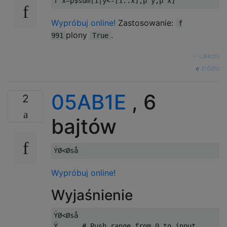
f x
=
p
$
sum
[
1
|
y
<-[
1
..
x
],
p y
,
p x
]
Wypróbuj online!
Zastosowanie:
f
plony
.
991
True
—
Laikoni
źródło
05AB1E
, 6
2
bajtów
Wypróbuj online!
Wyjaśnienie
ÝØ<Øså

Ý      # Push range from 0 to input
