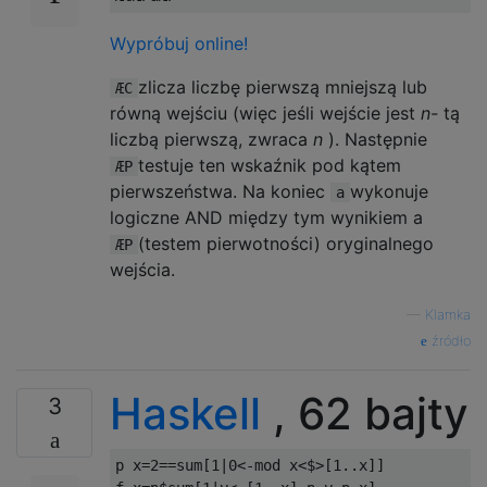
Wypróbuj online!
zlicza liczbę pierwszą mniejszą lub
ÆC
równą wejściu (więc jeśli wejście jest
n-
tą
liczbą pierwszą, zwraca
n
). Następnie
testuje ten wskaźnik pod kątem
ÆP
pierwszeństwa. Na koniec
wykonuje
a
logiczne AND między tym wynikiem a
(testem pierwotności) oryginalnego
ÆP
wejścia.
—
Klamka
źródło
Haskell
, 62 bajty
3
p x
=
2
==
sum
[
1
|
0
<-
mod x
<$>[
1
..
x
]]