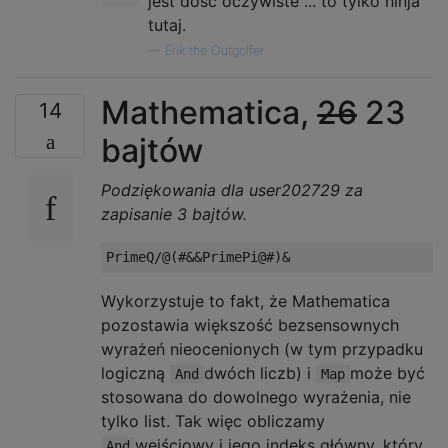
jest dość oczywiste ... to tylko ninja
tutaj.
—
Erik the Outgolfer
Mathematica,
26
23
14
bajtów
Podziękowania dla user202729 za
zapisanie 3 bajtów.
Wykorzystuje to fakt, że Mathematica
pozostawia większość bezsensownych
wyrażeń nieocenionych (w tym przypadku
logiczną
dwóch liczb) i
może być
And
Map
stosowana do dowolnego wyrażenia, nie
tylko list. Tak więc obliczamy
wejściowy i jego indeks główny, który
And