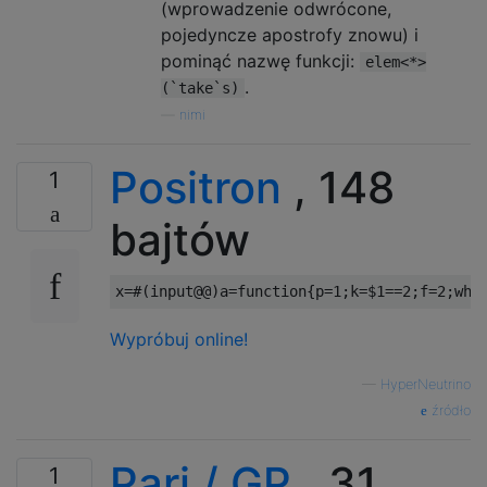
(wprowadzenie odwrócone,
pojedyncze apostrofy znowu) i
pominąć nazwę funkcji:
elem<*>
.
(`take`s)
—
nimi
Positron
, 148
1
bajtów
Wypróbuj online!
—
HyperNeutrino
źródło
Pari / GP
, 31
1