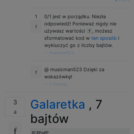
1
0/1 jest w porządku. Niezła
odpowiedź! Ponieważ nigdy nie
używasz wartości
, możesz
f
sformatować kod w
ten sposób
i
wykluczyć go z liczby bajtów.
—
musicman523,
@ musicman523 Dzięki za
wskazówkę!
—
C McAvoy,
Galaretka
, 7
3
bajtów