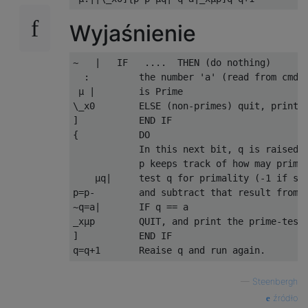
Wyjaśnienie
~   |   IF   ....  THEN (do nothing)

  :         the number 'a' (read from cmd l
 µ |        is Prime

\_x0        ELSE (non-primes) quit, printin
]           END IF

{           DO

            In this next bit, q is raised b
            p keeps track of how may primes
    µq|     test q for primality (-1 if so,
p=p-        and subtract that result from p
~q=a|       IF q == a

_xµp        QUIT, and print the prime-test 
]           END IF

—
Steenbergh
źródło