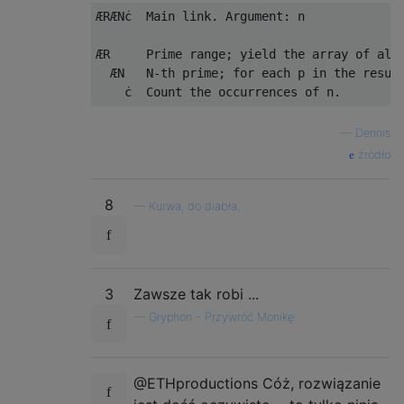
ÆRÆNċ  Main link. Argument: n

ÆR     Prime range; yield the array of all 
  ÆN   N-th prime; for each p in the result
—
Dennis
źródło
8
—
Kurwa, do diabła,
3
Zawsze tak robi ...
—
Gryphon - Przywróć Monikę
@ETHproductions Cóż, rozwiązanie