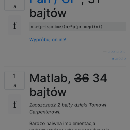
bajtów
Wypróbuj online!
—
alephalpha
źródło
Matlab,
36
34
1
bajtów
Zaoszczędź 2 bajty dzięki Tomowi
Carpenterowi.
Bardzo naiwna implementacja