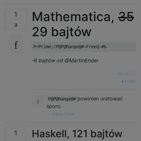
Mathematica,
35
1
29 bajtów
-6 bajtów od @MartinEnder
—
J42161217
źródło
powinien uratować
P@P@Range@#
sporo.
—
Martin Ender
Haskell, 121 bajtów
1