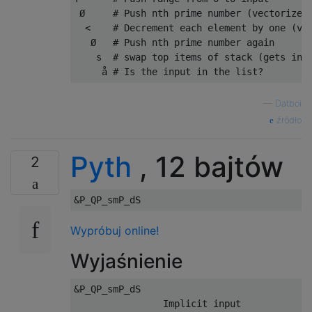
 Ø     # Push nth prime number (vectorized 
  <    # Decrement each element by one (vec
   Ø   # Push nth prime number again

    s  # swap top items of stack (gets inpu
—
Datboi
źródło
Pyth
, 12 bajtów
2
Wypróbuj online!
Wyjaśnienie
&P_QP_smP_dS

                Implicit input
