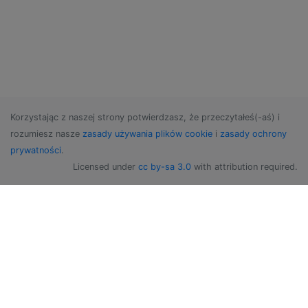
Korzystając z naszej strony potwierdzasz, że przeczytałeś(-aś) i
rozumiesz nasze
zasady używania plików cookie
i
zasady ochrony
prywatności
.
Licensed under
cc by-sa 3.0
with attribution required.