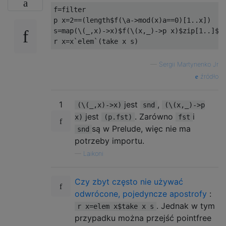
f=filter

p x=2==(length$f(\a->mod(x)a==0)[1..x])

s=map(\(_,x)->x)$f(\(x,_)->p x)$zip[1..]$f(
—
Sergii Martynenko Jr
źródło
1
jest
,
(\(_,x)->x)
snd
(\(x,_)->p
jest
. Zarówno
i
x)
(p.fst)
fst
są w Prelude, więc nie ma
snd
potrzeby importu.
—
Laikoni
Czy zbyt często nie używać
odwrócone, pojedyncze apostrofy
:
. Jednak w tym
r x=elem x$take x s
przypadku można przejść pointfree