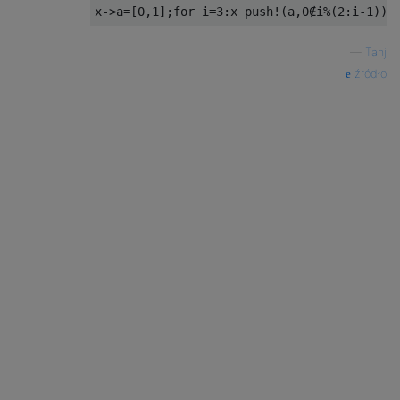
x
->
a
=[
0
,
1
];
for
 i
=
3
:
x push
!(
a
,
0
∉
i
%(
2
:
i
-
1
))
e
—
Tanj
źródło