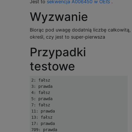
Jest to
sekwencja A006450 w OEIS
.
Wyzwanie
Biorąc pod uwagę dodatnią liczbę całkowitą,
określ, czy jest to super-pierwsza
Przypadki
testowe
2: fałsz

3: prawda

4: fałsz

5: prawda

7: fałsz

11: prawda

13: fałsz

17: prawda

709: prawda
