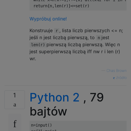
return
{
n
,
len
(
r
)}<=
set
(
r
)
Wypróbuj online!
Konstruuje
, lista liczb pierwszych <= n;
r
jeśli n jest liczbą pierwszą, to
jest
n
pierwszą liczbą pierwszą. Więc n
len(r)
jest superpierwszą liczbą iff nw r i len (r)
wr.
—
Chas Brown
źródło
Python 2
, 79
1
bajtów
n
=
input
()