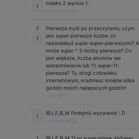
indeks 2 wynosi 1.
—
musicman523
2
Pierwsza myśl po przeczytaniu, czym
jest super-pierwsza liczba: co
nazwałabyś super-super-pierwszymi? A
może super ^ 3-liczby pierwsze? Co
jest większe, liczba atomów we
wszechświecie lub 11. super-11-
pierwsza? Ty, drogi człowieku
internetowym, kradniesz kolejne kilka
godzin moich najlepszych godzin!
—
J_F_B_M
@J_F_B_M Podejmij wyzwanie! : D
—
musicman523,
1
@J_F_B_M 11 to super-prime, którego