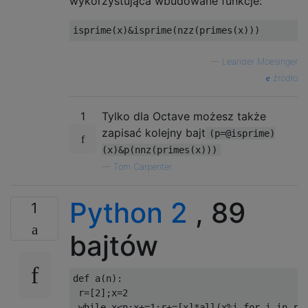
wykorzystująca wbudowane funkcje:
—
Leander Moesinger
źródło
1
Tylko dla Octave możesz także
zapisać kolejny bajt
(p=@isprime)
(x)&p(nnz(primes(x)))
—
Tom Carpenter
Python 2
, 89
1
bajtów
def
 a
(
n
):
 r
=[
2
];
x
=
2
while
 x
<
n
:
x
+=
1
;
r
+=[
x
]*
all
(
x
%
i 
for
 i 
in
 r
)