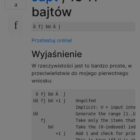
bajtów
Przetestuj online!
Wyjaśnienie
W rzeczywistości jest to bardzo proste, w
przeciwieństwie do mojego pierwotnego
wniosku:
 õ fj bU Ä  j    

Uõ fj bU +1 j    Ungolfed

                 Implicit: U = input intege
Uõ               Generate the range [1..U].
   fj            Take only the items that a
      bU         Take the (0-indexed) index
         +1 j    Add 1 and check for primal