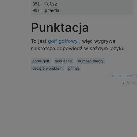
851: fałsz

Punktacja
To jest
golf golfowy
, więc wygrywa
najkrótsza odpowiedź w każdym języku.
code-golf
sequence
number-theory
decision-problem
primes
—
musicman523
źródło