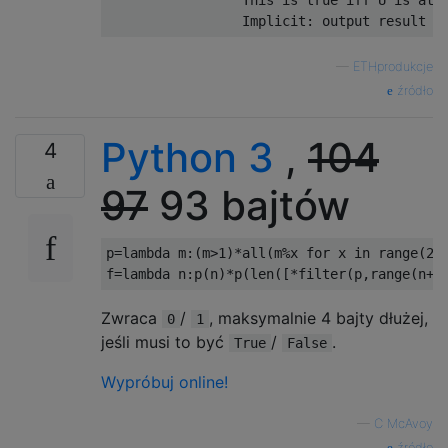
                 This is true iff U is at a
—
ETHprodukcje
źródło
Python 3
,
104
4
97
93 bajtów
p
=
lambda
 m
:(
m
>
1
)*
all
(
m
%
x 
for
 x 
in
 range
(
2
,
f
=
lambda
 n
:
p
(
n
)*
p
(
len
([*
filter
(
p
,
range
(
n
+
1
Zwraca
/
, maksymalnie 4 bajty dłużej,
0
1
jeśli musi to być
/
.
True
False
Wypróbuj online!
—
C McAvoy
źródło