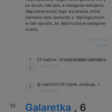
po prostu taki jest, a następnie testujemy
pierwotność tego wyrażenia, które
Map
zamienia dwa operandy z
logicznych
And
w taki sposób, że
można je następnie
And
ocenić.
—
Martin Ender
źródło
1
23 bajtów:
.
PrimeQ/@(#&&PrimePi@#)&
—
user202729,
@ user202729 Fajnie, dziękuję. :)
—
Martin Ender
Galaretka
, 6
10