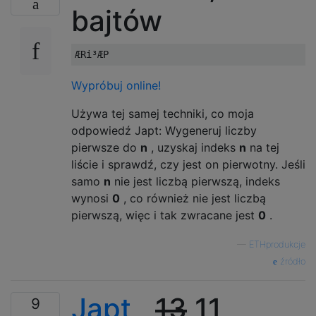
bajtów
Wypróbuj online!
Używa tej samej techniki, co moja
odpowiedź Japt: Wygeneruj liczby
pierwsze do
n
, uzyskaj indeks
n
na tej
liście i sprawdź, czy jest on pierwotny. Jeśli
samo
n
nie jest liczbą pierwszą, indeks
wynosi
0
, co również nie jest liczbą
pierwszą, więc i tak zwracane jest
0
.
—
ETHprodukcje
źródło
Japt
,
13
11
9