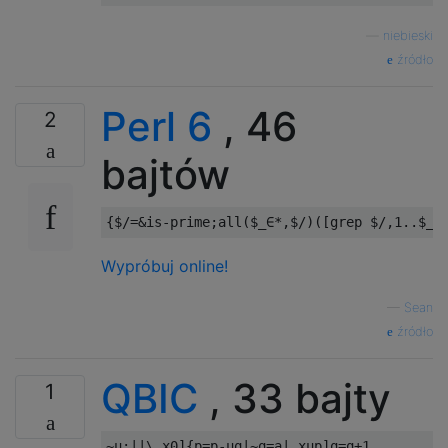
—
niebieski
źródło
Perl 6
, 46
2
bajtów
Wypróbuj online!
—
Sean
źródło
QBIC
, 33 bajty
1