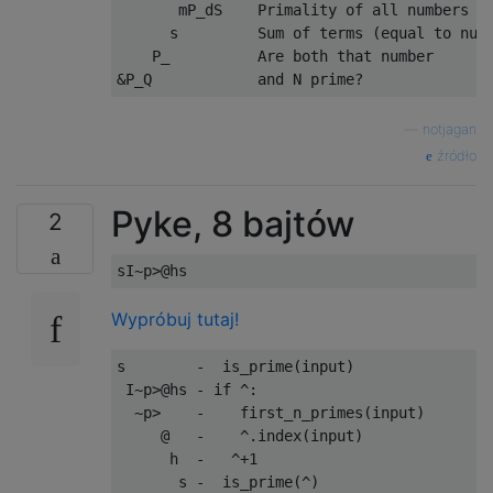
       mP_dS    Primality of all numbers fr
      s         Sum of terms (equal to numb
    P_          Are both that number

—
notjagan
źródło
Pyke, 8 bajtów
2
Wypróbuj tutaj!
s        -  is_prime(input)

 I~p>@hs - if ^:

  ~p>    -    first_n_primes(input)

     @   -    ^.index(input)

      h  -   ^+1
