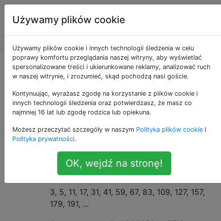
Programowanie
Tagi
Używamy plików cookie
puzzli i Code
Account
Golf
Używamy plików cookie i innych technologii śledzenia w celu
poprawy komfortu przeglądania naszej witryny, aby wyświetlać
Czy to super prime?
spersonalizowane treści i ukierunkowane reklamy, analizować ruch
w naszej witrynie, i zrozumieć, skąd pochodzą nasi goście.
Kontynuując, wyrażasz zgodę na korzystanie z plików cookie i
innych technologii śledzenia oraz potwierdzasz, że masz co
tło
22
najmniej 16 lat lub zgodę rodzica lub opiekuna.
Możesz przeczytać szczegóły w naszym
Polityka plików cookie
i
Super-prime
jest liczbą pierwszą, którego
Polityka prywatności
.
indeks w liście wszystkich liczb pierwszych
jest liczbą pierwszą. Sekwencja wygląda
OK, wejdź na stronę!
następująco:
3, 5, 11, 17, 31, 41, 59, 67, 83, 109, 127, 157,
179, 191, ...