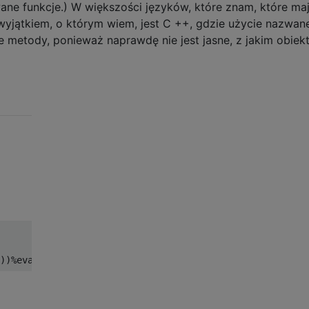
ne funkcje.) W większości języków, które znam, które ma
wyjątkiem, o którym wiem, jest C ++, gdzie użycie nazwan
e metody, ponieważ naprawdę nie jest jasne, z jakim obie
))%
eval
(
input
())).
replace
(*
"0 "
))