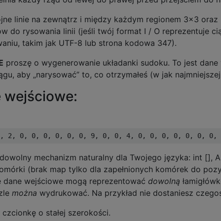
ne linie na zewnątrz i między każdym regionem 3x3 oraz 
o rysowania linii (jeśli twój format I / O reprezentuje c
niu, takim jak UTF-8 lub strona kodowa 347).
E
proszę o wygenerowanie układanki sudoku. To jest dane 
ągu, aby „narysować” to, co otrzymałeś (w jak najmniejszej 
 wejściowe:
olny mechanizm naturalny dla Twojego języka: int [], Arra
mórki (brak map tylko dla zapełnionych komórek do pozycji
Ale dane wejściowe mogą reprezentować
dowolną
łamigłówk
zle
można
wydrukować. Na przykład nie dostaniesz czegoś
czcionkę o stałej szerokości.