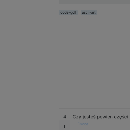
code-golf
ascii-art
4
Czy jesteś pewien części
—
Cyoce