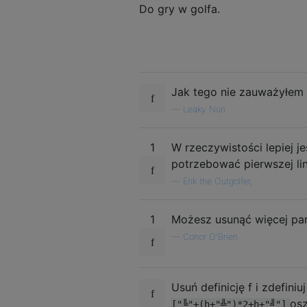
Do gry w golfa.
Jak tego nie zauważyłem .
—
Leaky Nun
1
W rzeczywistości lepiej 
potrzebować pierwszej lini
—
Erik the Outgolfer,
1
Możesz usunąć więcej pare
—
Conor O'Brien
Usuń definicję f i zdefiniuj
osz
["╚"+(h+"╩")*2+h+"╝"]