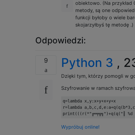
obiektowo. (Na przykład 
metody, są one odpowiedn
funkcji byłoby o wiele b
skojarzyłbyś tę metodę .)
Odpowiedzi:
Python 3
, 2
9
Dzięki tym, którzy pomogli w go
Szyfrowanie w ramach szyfrowan
q
=
lambda
 x
,
y
:
x
+
y
+
x
+
y
+
x

r
=
lambda
 a
,
b
,
c
,
d
,
e
:
a
+
q
(
q
(
b
*
3
,
c
print
(((
r
(*
"╔═╤╦╗"
)+
q
(
q
(
"║ %d 
Wypróbuj online!