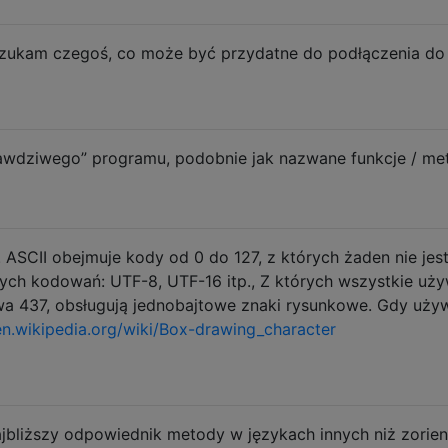
, szukam czegoś, co może być przydatne do podłączenia do
awdziwego” programu, podobnie jak nazwane funkcje / me
 ASCII obejmuje kody od 0 do 127, z których żaden nie jes
ych kodowań: UTF-8, UTF-16 itp., Z których wszystkie uży
dowa 437, obsługują jednobajtowe znaki rysunkowe. Gdy uży
en.wikipedia.org/wiki/Box-drawing_character
jbliższy odpowiednik metody w językach innych niż zorie