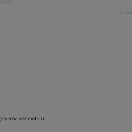
—
Joe
 Języków bez metod).