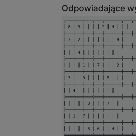
Odpowiadające wy
╔═══╤═══╤═══╦═══╤═══╤═══╦═══╤═
║ 8 │ 5 │ ║ │ │ 2 ║ 4 │ │ ║

╟───┼───┼───╫───┼───┼───╫───┼─
║ 7 │ 2 │ ║ │ │ ║ │ │ 9 ║

╟───┼───┼───╫───┼───┼───╫───┼─
│ │ │ 4 ║ │ │ ║ │ │ ║

╠═══╪═══╪═══╬═══╪═══╪═══╬═══╪═
║ │ │ ║ 1 │ │ 7 ║ │ │ 2 ║

╟───┼───┼───╫───┼───┼───╫───┼─
║ 3 │ │ 5 ║ │ │ ║ 9 │ │ ║

╟───┼───┼───╫───┼───┼───╫───┼─
│ │ 4 │ ║ │ │ ║ │ │ ║

╠═══╪═══╪═══╬═══╪═══╪═══╬═══╪═
│ │ │ ║ │ 8 │ ║ │ 7 │ ║

╟───┼───┼───╫───┼───┼───╫───┼─
│ │ 1 │ 7 ║ │ │ ║ │ │ ║

╟───┼───┼───╫───┼───┼───╫───┼─
│ │ │ ║ │ 3 │ 6 ║ │ 4 │ ║
