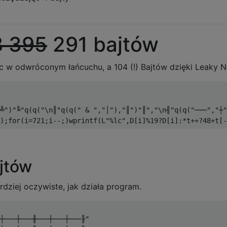
8
395
291 bajtów
c w odwróconym łańcuchu, a 104 (!) Bajtów dzięki Leaky N
╩"
)
"╚"
q
(
q
(
"\n║"
q
(
q
(
" & "
,
"│"
),
"║"
)
"║"
,
"\n╢"
q
(
q
(
"───"
,
"┼"
);
for
(
i
=
721
;
i
--;)
wprintf
(
L
"%lc"
,
D
[
i
]%
19
?
D
[
i
]:*
t
++?
48
+
t
[-
jtów
rdziej oczywiste, jak działa program.
┼───┼───╫───┼───┼───╟"