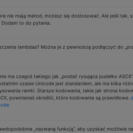
re nie mają metod, możesz się dostosować. Ale jeśli tak
 Dodam to do pytania.
szczenia lambdas? Można je z pewnością podłączyć do „pr
nie ma czegoś takiego jak „postać rysująca pudełko ASCII”.
tatnim czasie Unicode jest standardem, ale ma kilka różn
k rysowania ramki. Starsze kodowania, takie jak strona ko
II, powinieneś określić, które kodowania są prawidłowe.
code
wdopodobnie „nazwaną funkcją”, aby uzyskać możliwie na