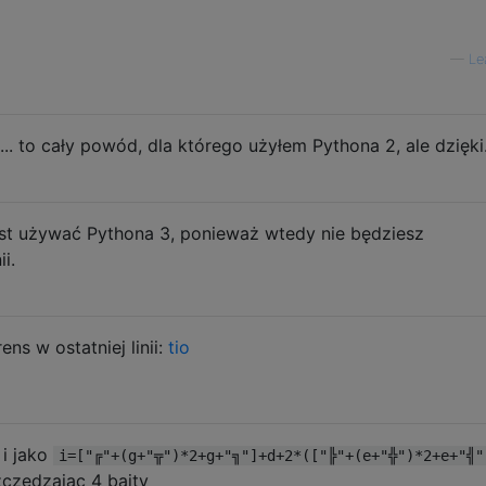
—
Le
.. to cały powód, dla którego użyłem Pythona 2, ale dzięki
jest używać Pythona 3, ponieważ wtedy nie będziesz
i.
ns w ostatniej linii:
tio
 i jako
i=["╔"+(g+"╦")*2+g+"╗"]+d+2*(["╠"+(e+"╬")*2+e+"╣"
czędzając 4 bajty