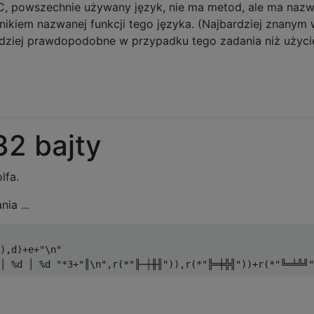
C, powszechnie używany język, nie ma metod, ale ma nazwa
ikiem nazwanej funkcji tego języka. (Najbardziej znanym 
ardziej prawdopodobne w przypadku tego zadania niż użyci
32 bajty
lfa.
ia ...
),
d
)+
e
+
"\n"
│ %d │ %d "
*
3
+
"║\n"
,
r
(*
"╟─┼╫╢"
)),
r
(*
"╠═╪╬╣"
))+
r
(*
"╚═╧╩╝"