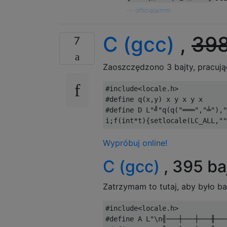
—
officialaimm
C (gcc)
,
39
7
Zaoszczędzono 3 bajty, pracują
#include
<locale.h>
#define
 q
(
x
,
y
)
#define
 D L
"╝"
q
(
q
(
"═══"
,
"╧"
),
"
i
;
f
(
int
*
t
){
setlocale
(
LC_ALL
,
""
Wypróbuj online!
C (gcc)
, 395 ba
Zatrzymam to tutaj, aby było ba
#include
<locale.h>
#define
 A L
"\n╢───┼───┼───╫───