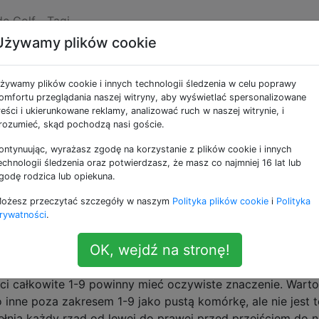
de Golf
Tagi
Używamy plików cookie
 sudoku, używając znak
żywamy plików cookie i innych technologii śledzenia w celu poprawy
omfortu przeglądania naszej witryny, aby wyświetlać spersonalizowane
reści i ukierunkowane reklamy, analizować ruch w naszej witrynie, i
rozumieć, skąd pochodzą nasi goście.
ontynuując, wyrażasz zgodę na korzystanie z plików cookie i innych
ku tego wyzwania zaakceptuję metodę (nie potrzebujesz pe
echnologii śledzenia oraz potwierdzasz, że masz co najmniej 16 lat lub
e lamdba). Dane wejściowe dla metody to tablica liczb cał
godę rodzica lub opiekuna.
ntujący tablicę jako tablicę ascii sudoku.
ożesz przeczytać szczegóły w naszym
Polityka plików cookie
i
Polityka
rywatności
.
yka lub czegoś, co absolutnie nie ma metod, możesz się do
łączone do „prawdziwego” programu bez golfa, nawet jeśl
OK, wejdź na stronę!
elly lub 05AB1E, ale ułatwienie językom takim jak Java two
i całkowite 1-9 powinny mieć oczywiste znaczenie. Wart
 inne poza zakresem 1-9 jako pustą komórkę, ale nie jest
łnia każdy rząd od lewej do prawej przed przejściem do 