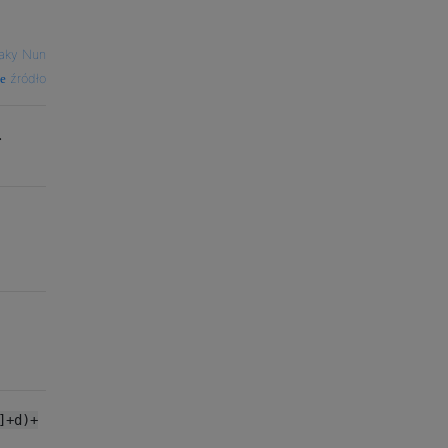
aky Nun
źródło
.
]+d)+