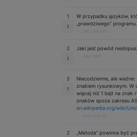
1
W przypadku języków, któ
„prawdziwego” programu.
—
Joel Coehoorn
2
Jaki jest powód niedopu
—
Julian Wolf
2
Niecodzienne, ale ważne: 
znakiem rysunkowym. W os
więcej niż 1 bajt na zna
znaków spoza zakresu ASC
en.wikipedia.org/wiki/Uni
—
Level River St
2
„Metoda” powinna być pra