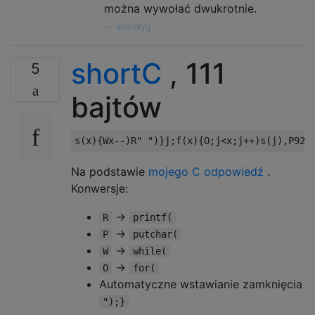
można wywołać dwukrotnie.
—
anatolyg
shortC
, 111
5
bajtów
Na podstawie
mojego C odpowiedź
.
Konwersje:
->
R
printf(
->
P
putchar(
->
W
while(
->
O
for(
Automatyczne wstawianie zamknięcia
");}