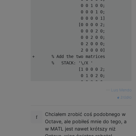
                    0 0 1 0 0;

                    0 0 0 1 0;

                    0 0 0 0 1]

                   [0 0 0 0 2;

                    0 0 0 2 0;

                    0 0 2 0 0;

                    0 2 0 0 0;

                    2 0 0 0 0]

+       % Add the two matrices

        %   STACK: '\/X '

                   [1 0 0 0 2;

                    0 1 0 2 0;

                    0 0 3 0 0;

                    0 2 0 1 0;

—
Luis Mendo
                    2 0 0 0 1]

źródło
)       % Index into the string. Indexing i
        % the first character ('\'), ..., 0
Chciałem zrobić coś podobnego w
        %   STACK: ['\   /';

                    ' \ / ';

Octave, ale pobiłeś mnie do tego, a
                    '  X  ';

w MATL jest nawet krótszy niż
                    ' / \ ';
