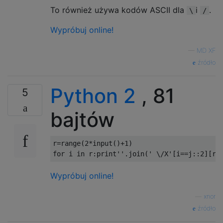
To również używa kodów ASCII dla
i
.
\
/
Wypróbuj online!
—
MD XF
źródło
Python 2
, 81
5
bajtów
r
=
range
(
2
*
input
()+
1
)
for
 i 
in
 r
:
print
''
.
join
(
' \/X'
[
i
==
j
::
2
][
r
[
Wypróbuj online!
—
xnor
źródło