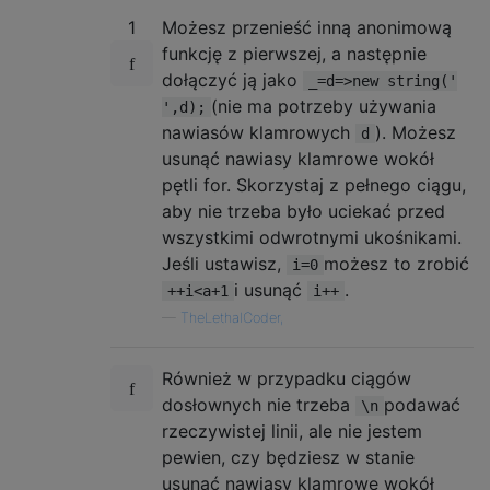
1
Możesz przenieść inną anonimową
funkcję z pierwszej, a następnie
dołączyć ją jako
_=d=>new string('
(nie ma potrzeby używania
',d);
nawiasów klamrowych
). Możesz
d
usunąć nawiasy klamrowe wokół
pętli for. Skorzystaj z pełnego ciągu,
aby nie trzeba było uciekać przed
wszystkimi odwrotnymi ukośnikami.
Jeśli ustawisz,
możesz to zrobić
i=0
i usunąć
.
++i<a+1
i++
—
TheLethalCoder,
Również w przypadku ciągów
dosłownych nie trzeba
podawać
\n
rzeczywistej linii, ale nie jestem
pewien, czy będziesz w stanie
usunąć nawiasy klamrowe wokół