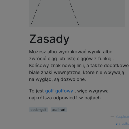
   /             \

  /               \

 /                 \

Zasady
Możesz albo wydrukować wynik, albo
zwrócić ciąg lub listę ciągów z funkcji.
Końcowy znak nowej linii, a także dodatkowe
białe znaki wewnętrzne, które nie wpływają
na wygląd, są dozwolone.
To jest
golf golfowy
, więc wygrywa
najkrótsza odpowiedź w bajtach!
code-golf
ascii-art
—
Stephen
źródło