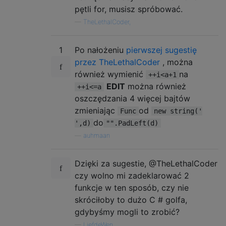
pętli for, musisz spróbować.
—
TheLethalCoder,
1
Po nałożeniu
pierwszej sugestię
przez TheLethalCoder
, można
również wymienić
na
++i<a+1
EDIT
można również
++i<=a
oszczędzania 4 więcej bajtów
zmieniając
od
Func
new string('
do
',d)
"".PadLeft(d)
—
auhmaan
Dzięki za sugestie, @TheLethalCoder
czy wolno mi zadeklarować 2
funkcje w ten sposób, czy nie
skróciłoby to dużo C # golfa,
gdybyśmy mogli to zrobić?
—
LiefdeWen