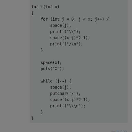
int
 f
(
int
 x
)
{
for
(
int
 j 
=
0
;
 j 
<
 x
;
 j
++)
{
        space
(
j
);
        printf
(
"\\"
);
        space
((
x
-
j
)*
2
-
1
);
        printf
(
"/\n"
);
}
    space
(
x
);
    puts
(
"X"
);
while
(
j
--)
{
        space
(
j
);
        putchar
(
'/'
);
        space
((
x
-
j
)*
2
-
1
);
        printf
(
"\\\n"
);
}
}
—
MD XF