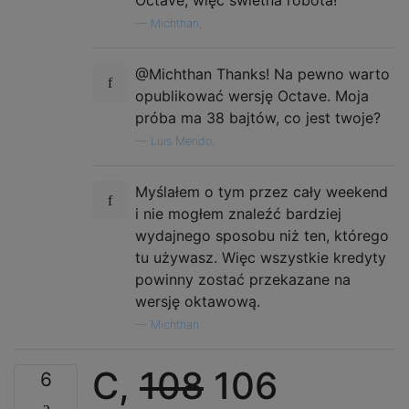
Octave, więc świetna robota!
                    '/   \']

—
Michthan,
@Michthan Thanks! Na pewno warto
opublikować wersję Octave. Moja
próba ma 38 bajtów, co jest twoje?
—
Luis Mendo,
Myślałem o tym przez cały weekend
i nie mogłem znaleźć bardziej
wydajnego sposobu niż ten, którego
tu używasz. Więc wszystkie kredyty
powinny zostać przekazane na
wersję oktawową.
—
Michthan
C,
108
106
6