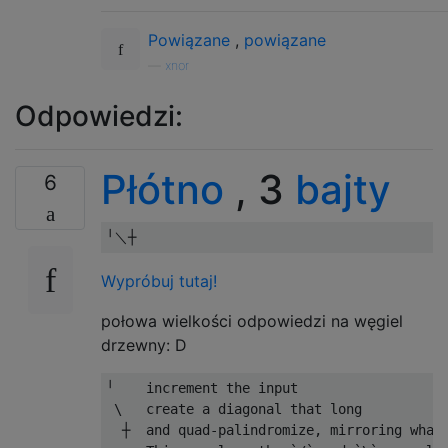
Powiązane
,
powiązane
—
xnor
Odpowiedzi:
Płótno
, 3
bajty
6
Wypróbuj tutaj!
połowa wielkości odpowiedzi na węgiel
drzewny: D
╵    increment the input

 \   create a diagonal that long

  ┼  and quad-palindromize, mirroring what'