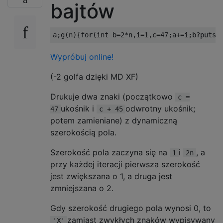
bajtów
Wypróbuj online!
(-2 golfa dzięki MD XF)
Drukuje dwa znaki (początkowo
c =
ukośnik i
odwrotny ukośnik;
47
c + 45
potem zamieniane) z dynamiczną
szerokością pola.
Szerokość pola zaczyna się na
i
, a
1
2n
przy każdej iteracji pierwsza szerokość
jest zwiększana o 1, a druga jest
zmniejszana o 2.
Gdy szerokość drugiego pola wynosi 0, to
zamiast zwykłych znaków wypisywany
'X'