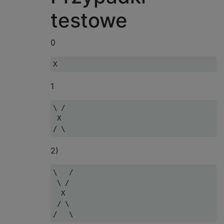
testowe
0
1
\ /

 X

2)
\   /

 \ /

  X

 / \
