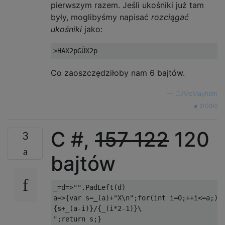
pierwszym razem. Jeśli ukośniki już tam
były, moglibyśmy napisać
rozciągać
ukośniki
jako:
Co zaoszczędziłoby nam 6 bajtów.
—
DJMcMayhem
źródło
C #,
157
122
120
3
bajtów
_
=
d
=>
""
.
PadLeft
(
d
)
a
=>{
var
 s
=
_
(
a
)+
"X\n"
;
for
(
int
 i
=
0
;++
i
<=
a
;)
s
{s+_(a-i)}/{_(i*2-1)}\

"
;
return
 s
;}