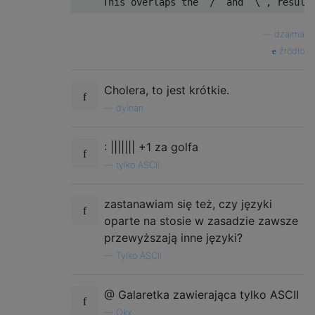
—
dzaima
źródło
Cholera, to jest krótkie.
—
dylnan
: ||||||| +1 za golfa
—
tylko ASCII
zastanawiam się też, czy języki
oparte na stosie w zasadzie zawsze
przewyższają inne języki?
—
Tylko ASCII
@ Galaretka zawierająca tylko ASCII
—
Okx