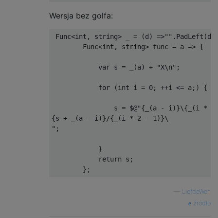
Wersja bez golfa:
Func
<
int
,
string
>
 _ 
=
(
d
)
=>
""
.
PadLeft
(
d
)
Func
<
int
,
string
>
 func 
=
 a 
=>
{
var
 s 
=
 _
(
a
)
+
"X\n"
;
for
(
int
 i 
=
0
;
++
i 
<=
 a
;)
{
                s 
=
 $@
"{_(a - i)}\{_(i * 2 
{s + _(a - i)}/{_(i * 2 - 1)}\

"
;
}
return
 s
;
};
—
LiefdeWen
źródło