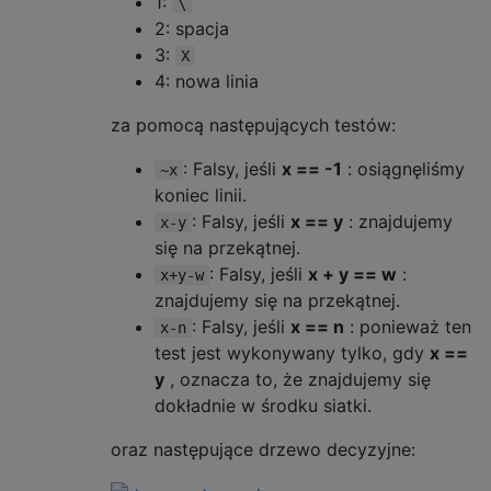
1:
\
2: spacja
3:
X
4: nowa linia
za pomocą następujących testów:
: Falsy, jeśli
x == -1
: osiągnęliśmy
~x
koniec linii.
: Falsy, jeśli
x == y
: znajdujemy
x-y
się na przekątnej.
: Falsy, jeśli
x + y == w
:
x+y-w
znajdujemy się na przekątnej.
: Falsy, jeśli
x == n
: ponieważ ten
x-n
test jest wykonywany tylko, gdy
x ==
y
, oznacza to, że znajdujemy się
dokładnie w środku siatki.
oraz następujące drzewo decyzyjne: