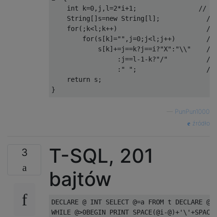
int
 k
=
0
,
j
,
l
=
2
*
i
+
1
;
// S
String
[]
s
=
new
String
[
l
];
//
for
(;
k
<
l
;
k
++)
//
for
(
s
[
k
]=
""
,
j
=
0
;
j
<
l
;
j
++)
//
            s
[
k
]+=
j
==
k
?
j
==
i
?
"X"
:
"\\"
//
:
j
==
l
-
1
-
k
?
"/"
//
:
" "
;
//
return
 s
;
}
—
PunPun1000
źródło
T-SQL, 201
3
bajtów
DECLARE @ INT SELECT @=a FROM t DECLARE @i 
WHILE @>0BEGIN PRINT SPACE(@i-@)+'\'+SPACE(