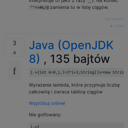
interpretuje to jako 2 razy
). Na koniec
_
zamienia to w listę ciągów.
""<>#&/@
—
Nie drzewo
źródło
Java (OpenJDK
3
8)
, 135 bajtów
i
->{
int
 k
=
0
,
j
,
l
=
2
*
i
+
1
;
String
[]
s
=
new
String
Wyrażenie lambda, które przyjmuje liczbę
całkowitą i zwraca tablicę ciągów
Wypróbuj online!
Nie golfowany:
i
->{