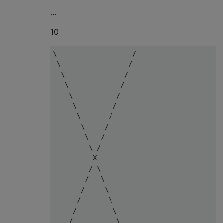
...
10
\                   /

 \                 /

  \               /

   \             /

    \           /

     \         /

      \       /

       \     /

        \   /

         \ /

          X

         / \

        /   \

       /     \

      /       \

     /         \

    /           \
