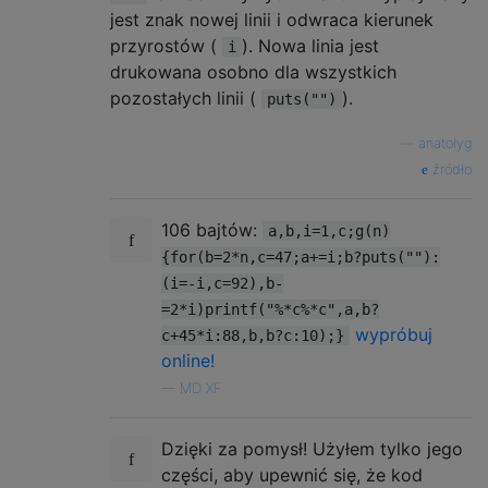
jest znak nowej linii i odwraca kierunek
przyrostów (
). Nowa linia jest
i
drukowana osobno dla wszystkich
pozostałych linii (
).
puts("")
—
anatolyg
źródło
106 bajtów:
a,b,i=1,c;g(n)
{for(b=2*n,c=47;a+=i;b?puts(""):
(i=-i,c=92),b-
=2*i)printf("%*c%*c",a,b?
wypróbuj
c+45*i:88,b,b?c:10);}
online!
—
MD XF
Dzięki za pomysł! Użyłem tylko jego
części, aby upewnić się, że kod