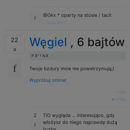
@Okx * oparty na stosie / tacit
—
tylko ASCII
Węgiel
, 6 bajtów
22
Twoje bzdury mnie nie powstrzymują;)
Wypróbuj online!
—
Okx
źródło
2
TIO wygląda ... interesująco, gdy
włożysz do niego naprawdę dużą
liczbę