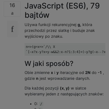
JavaScript (ES6), 79
16
bajtów
Używa funkcji rekurencyjnej
g,
która
przechodzi przez siatkę i buduje znak
wyjściowy po znaku.
n
=>(
g
=
x
=>`/
`[~
x
?
x
-
y
?
x
+
y
-
w
&&
2
:
x
-
n
?
1
:
3
:
4
]+(~
y
?
g
(~
x
--?
x
:
W jaki sposób?
Obie zmienne
x
i
y
iteracyjne od
2N
do
-1
,
gdzie
n
jest wprowadzanie danych.
Dla każdej pozycji
(x, y)
w siatce
wybieramy jeden z następujących znaków:
0:
/