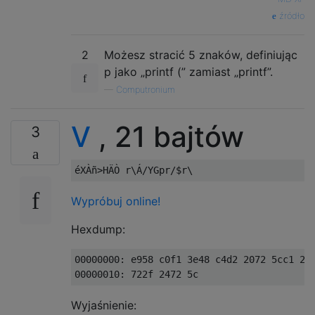
źródło
2
Możesz stracić 5 znaków, definiując
p jako „printf (” zamiast „printf”.
—
Computronium
V
, 21 bajtów
3
Wypróbuj online!
Hexdump:
00000000: e958 c0f1 3e48 c4d2 2072 5cc1 2f5
Wyjaśnienie: