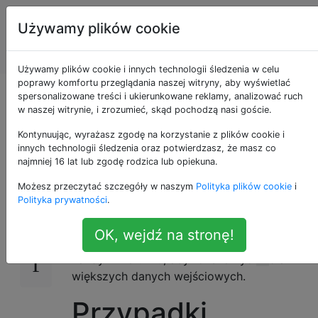
Programowanie
Tagi
Używamy plików cookie
puzzli i Code
Account
Golf
Używamy plików cookie i innych technologii śledzenia w celu
poprawy komfortu przeglądania naszej witryny, aby wyświetlać
Narysuj duży ukośnik
spersonalizowane treści i ukierunkowane reklamy, analizować ruch
w naszej witrynie, i zrozumieć, skąd pochodzą nasi goście.
X
Kontynuując, wyrażasz zgodę na korzystanie z plików cookie i
innych technologii śledzenia oraz potwierdzasz, że masz co
najmniej 16 lat lub zgodę rodzica lub opiekuna.
Możesz przeczytać szczegóły w naszym
Polityka plików cookie
i
Biorąc pod uwagę nieujemną liczbę
21
Polityka prywatności
.
całkowitą, wydrukuj
tak dużą wartość.
X
jest wyjściem dla danych wejściowych
,
X
0
OK, wejdź na stronę!
a dodasz ukośniki równe wejściowi w
każdym kierunku, aby rozszerzyć
dla
X
większych danych wejściowych.
Przypadki