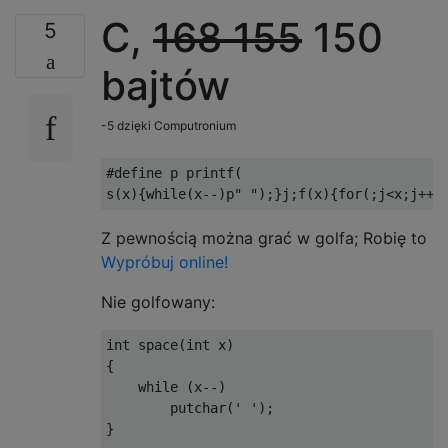
C,
168
155
150
5
bajtów
-5 dzięki Computronium
#define
 p printf
(
s
(
x
){
while
(
x
--)
p
" "
);}
j
;
f
(
x
){
for
(;
j
<
x
;
j
++)
Z pewnością można grać w golfa; Robię to
Wypróbuj online!
Nie golfowany:
int
 space
(
int
 x
)
{
while
(
x
--)
        putchar
(
' '
);
}