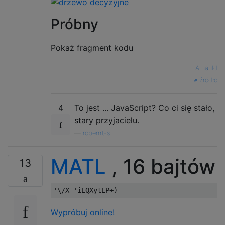
Próbny
Pokaż fragment kodu
—
Arnauld
źródło
4
To jest ... JavaScript? Co ci się stało,
stary przyjacielu.
—
roberrrt-s
MATL
, 16 bajtów
13
Wypróbuj online!