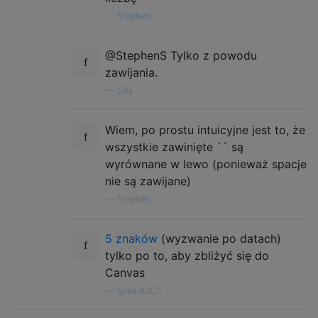
—
Stephen
@StephenS Tylko z powodu
zawijania.
—
Okx
Wiem, po prostu intuicyjne jest to, że
wszystkie zawinięte `` są
wyrównane w lewo (ponieważ spacje
nie są zawijane)
—
Stephen
5 znaków
(wyzwanie po datach)
tylko po to, aby zbliżyć się do
Canvas
—
tylko ASCII