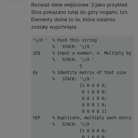
Rozważ dane wejściowe
jako przykład.
2
Stos pokazano tutaj do góry nogami, tzn.
Elementy dolne to te, które ostatnio
zostały wypchnięte.
'\/X '  % Push this string

        %   STACK: '\/X '

iEQ     % Input a number, n. Multiply by 2,
        %   STACK: '\/X '

                   5

Xy      % Identity matrix of that size

        %   STACK: '\/X '

                   [1 0 0 0 0;

                    0 1 0 0 0;

                    0 0 1 0 0;

                    0 0 0 1 0;

                    0 0 0 0 1]

tEP     % Duplicate, multiply each entry by
        %   STACK: '\/X '

                   [1 0 0 0 0;

                    0 1 0 0 0;
