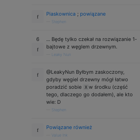
Piaskownica
;
powiązane
—
Stephen
6
... Będę tylko czekał na rozwiązanie 1-
bajtowe z węglem drzewnym.
—
Leaky Nun
@LeakyNun Byłbym zaskoczony,
gdyby węgiel drzewny mógł łatwo
poradzić sobie
w środku (część
X
tego, dlaczego go dodałem), ale kto
wie: D
—
Stephen
Powiązane również
—
Value Ink