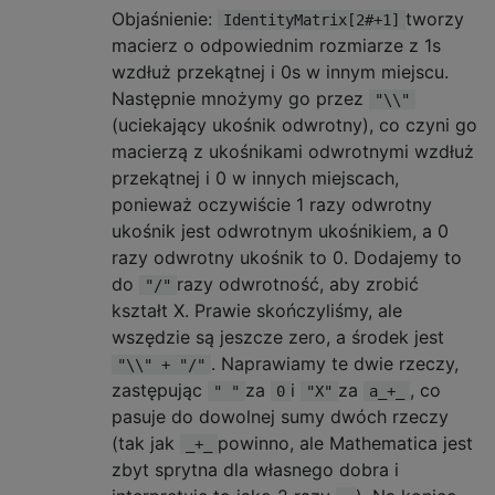
Objaśnienie:
tworzy
IdentityMatrix[2#+1]
macierz o odpowiednim rozmiarze z 1s
wzdłuż przekątnej i 0s w innym miejscu.
Następnie mnożymy go przez
"\\"
(uciekający ukośnik odwrotny), co czyni go
macierzą z ukośnikami odwrotnymi wzdłuż
przekątnej i 0 w innych miejscach,
ponieważ oczywiście 1 razy odwrotny
ukośnik jest odwrotnym ukośnikiem, a 0
razy odwrotny ukośnik to 0. Dodajemy to
do
razy odwrotność, aby zrobić
"/"
kształt X. Prawie skończyliśmy, ale
wszędzie są jeszcze zero, a środek jest
. Naprawiamy te dwie rzeczy,
"\\" + "/"
zastępując
za
i
za
, co
" "
0
"X"
a_+_
pasuje do dowolnej sumy dwóch rzeczy
(tak jak
powinno, ale Mathematica jest
_+_
zbyt sprytna dla własnego dobra i