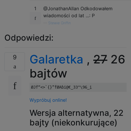
1
@JonathanAllan Odkodowałem
wiadomości od lat ...: P
—
Stewie Griffin
Odpowiedzi:
Galaretka
,
27
26
9
bajtów
Wypróbuj online!
Wersja alternatywna, 22
bajty (niekonkurujące)