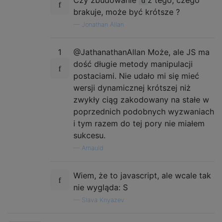
d
brakuje, może być krótsze ?
—
Jonathan Allan
1
@JathanathanAllan Może, ale JS ma
dość długie metody manipulacji
postaciami. Nie udało mi się mieć
wersji dynamicznej krótszej niż
zwykły ciąg zakodowany na stałe w
poprzednich podobnych wyzwaniach
i tym razem do tej pory nie miałem
sukcesu.
—
Arnauld
Wiem, że to javascript, ale wcale tak
nie wygląda: S
—
Slava Knyazev