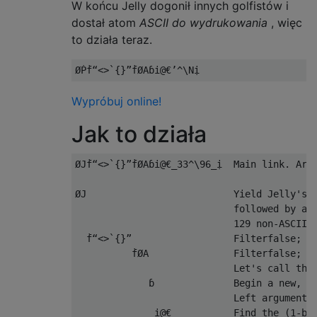
W końcu Jelly dogonił innych golfistów i
dostał atom
ASCII do wydrukowania
, więc
to działa teraz.
Wypróbuj online!
Jak to działa
ØJḟ“<>`{}”ḟØAɓi@€_33^\96_ị  Main link. Argu
ØJ                          Yield Jelly's c
                            followed by all
                            129 non-ASCII c
  ḟ“<>`{}”                  Filterfalse; re
          ḟØA               Filterfalse; re
                            Let's call the 
             ɓ              Begin a new, dy
                            Left argument: 
              i@€           Find the (1-bas