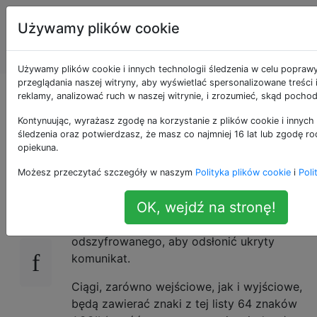
Programowanie
Tagi
Używamy plików cookie
puzzli i Code
Account
Golf
Używamy plików cookie i innych technologii śledzenia w celu popraw
przeglądania naszej witryny, aby wyświetlać spersonalizowane treści
Odszyfruj xor-
reklamy, analizować ruch w naszej witrynie, i zrozumieć, skąd pochod
Kontynuując, wyrażasz zgodę na korzystanie z plików cookie i innych 
szyfrowanie
śledzenia oraz potwierdzasz, że masz co najmniej 16 lat lub zgodę ro
opiekuna.
Możesz przeczytać szczegóły w naszym
Polityka plików cookie
i
Poli
Twoim zadaniem jest pobranie
20
OK, wejdź na stronę!
zaszyfrowanego łańcucha jako danych
wejściowych i wyjście łańcucha
odszyfrowanego, aby odsłonić ukryty
komunikat.
Ciągi, zarówno wejściowe, jak i wyjściowe,
będą zawierać znaki z tej listy 64 znaków