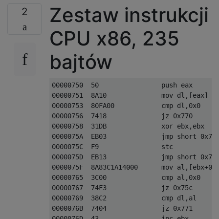
Zestaw instrukcji
2
CPU x86, 235
bajtów
00000750  50                push eax

00000751  8A10              mov dl,[eax]

00000753  80FA00            cmp dl,0x0

00000756  7418              jz 0x770

00000758  31DB              xor ebx,ebx

0000075A  EB03              jmp short 0x75f
0000075C  F9                stc

0000075D  EB13              jmp short 0x772
0000075F  8A83C1A14000      mov al,[ebx+0x4
00000765  3C00              cmp al,0x0

00000767  74F3              jz 0x75c

00000769  38C2              cmp dl,al

0000076B  7404              jz 0x771

0000076D  43                inc ebx
