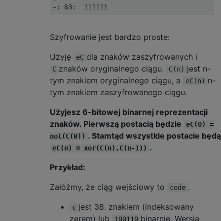
Szyfrowanie jest bardzo proste:
Użyję
dla znaków zaszyfrowanych i
eC
znaków oryginalnego ciągu.
jest n-
C
C(n)
tym znakiem oryginalnego ciągu, a
n-
eC(n)
tym znakiem zaszyfrowanego ciągu.
Użyjesz 6-bitowej binarnej reprezentacji
znaków. Pierwszą postacią będzie
eC(0) =
. Stamtąd wszystkie postacie będą
not(C(0))
.
eC(n) = xor(C(n),C(n-1))
Przykład:
Załóżmy, że ciąg wejściowy to
.
code
jest 38. znakiem (indeksowany
c
zerem) lub
binarnie. Wersja
100110