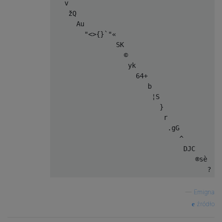
   v                                      #
    žQ                                    #
      Au                                  #
        "<>{}`"«                          #
                SK                        #
                  ©                       #
                   yk                     #
                     64+                  #
                        b                 #
                         ¦S               #
                           }              #
                            r             #
                             .gG          #
                                ^         #
                                 DJC      #
                                    ®sè   #
—
Emigna
źródło