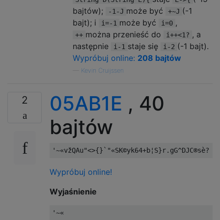
bajtów);
może być
(-1
-1-J
+~J
bajt); i
może być
,
i=-1
i=0
można przenieść do
, a
++
i++<1?
następnie
staje się
(-1 bajt).
i-1
i-2
Wypróbuj online:
208 bajtów
—
Kevin Cruijssen
05AB1E
, 40
2
bajtów
Wypróbuj online!
Wyjaśnienie
'~«                                       #