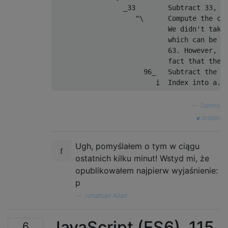
                 _33        Subtract 33, so
                    ^\      Compute the cum
                            We didn't take 
                            which can be re
                            63. However, we
                            fact that the i
                      96_   Subtract the re
—
Dennis
źródło
Ugh, pomyślałem o tym w ciągu
ostatnich kilku minut! Wstyd mi, że
opublikowałem najpierw wyjaśnienie:
p
—
Jonathan Allan
JavaScript (ES6), 115
6