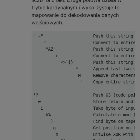
trybie kardynalnym i wykorzystuje to
mapowanie do dekodowania danych
wejściowych.
" ~"                    Push this string

    r                   Convert to entire r
     "AZ"               Push this string

         r              Convert to entire r
          "<>`{}"       Push this string

                 *      Append last two str
                  N     Remove characters f
                   !    Copy entire string 
'?                      Push 63 (code point
  w                     Store return addres
   i                    Take byte of input

    .h%                 Calculate n mod (n+
       )                Find byte on tape

        q               Get position on tap
         X              Bitwise XOR with cu