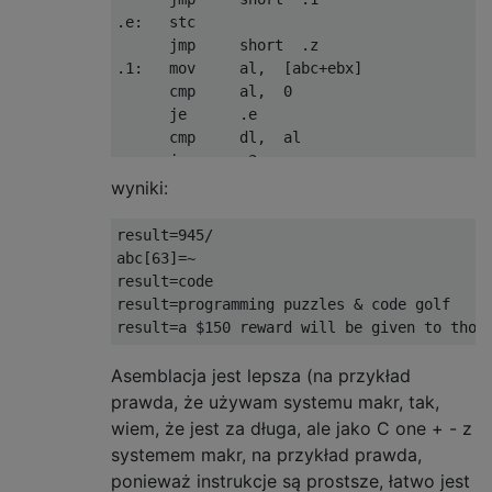
000007CE  750F              jnz 0x7df

.e:   stc

000007D0  30D9              xor cl,bl

      jmp     short  .z

000007D2  8AB1C1A14000      mov dh,[ecx+0x4
.1:   mov     al,  [abc+ebx]

000007D8  8830              mov [eax],dh

      cmp     al,  0

000007DA  88D9              mov cl,bl

      je      .e

000007DC  40                inc eax

      cmp     dl,  al

000007DD  EBE8              jmp short 0x7c7
      je      .3

000007DF  8B442408          mov eax,[esp+0x
      inc     ebx

wyniki:
000007E3  E868FFFFFF        call 0x750

      jmp     short  .1

000007E8  72D8              jc 0x7c2

.2:   inc     edx           ; set zf=0

result=945/

000007EA  750D              jnz 0x7f9

.3:   clc

abc[63]=~

000007EC  F6D3              not bl

.z:   pop     eax

result=code

000007EE  80E33F            and bl,0x3f

      ret

result=programming puzzles & code golf

000007F1  8AB3C1A14000      mov dh,[ebx+0x4
000007F7  8830              mov [eax],dh

deCript:  

000007F9  5B                pop ebx

      push    ebx

Asemblacja jest lepsza (na przykład
      mov     eax,  dword[esp+8]

prawda, że ​​używam systemu makr, tak,
      xor     ecx,  ecx

wiem, że jest za długa, ale jako C one + - z
      or      eax,  eax

systemem makr, na przykład prawda,
      jnz     .1

ponieważ instrukcje są prostsze, łatwo jest
.e:   xor     eax,  eax
