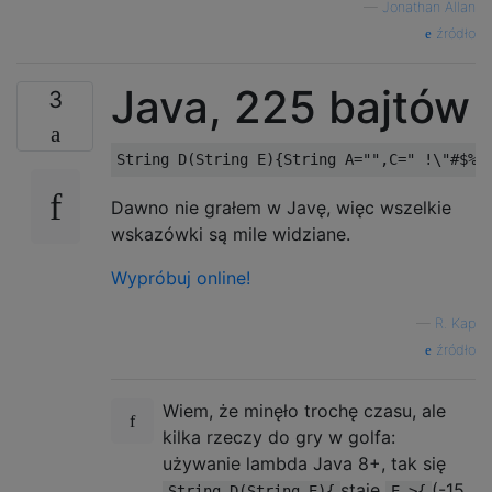
—
Jonathan Allan
źródło
Java, 225 bajtów
3
String
 D
(
String
 E
){
String
 A
=
""
,
C
=
" !\"#$%&
Dawno nie grałem w Javę, więc wszelkie
wskazówki są mile widziane.
Wypróbuj online!
—
R. Kap
źródło
Wiem, że minęło trochę czasu, ale
kilka rzeczy do gry w golfa:
używanie lambda Java 8+, tak się
staje
(-15
String D(String E){
E->{