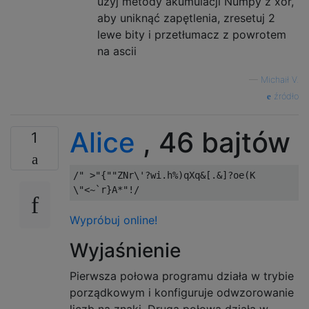
użyj metody akumulacji Numpy z xor,
aby uniknąć zapętlenia, zresetuj 2
lewe bity i przetłumacz z powrotem
na ascii
—
Michaił V.
źródło
Alice
, 46 bajtów
1
/" >"{""ZNr\'?wi.h%)qXq&[.&]?oe(K

Wypróbuj online!
Wyjaśnienie
Pierwsza połowa programu działa w trybie
porządkowym i konfiguruje odwzorowanie
liczb na znaki. Druga połowa działa w