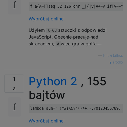
      mov     al,  [abc+63]

      push    eax

      push    fmt2

Wypróbuj online!
      call    _printf

      add     esp,  8

Użyłem
sztuczki z odpowiedzi
l=63
JavaScript.
Obecnie pracuję nad
      push    code1

skracaniem,
więc gra w golfa ...
A
      call    deCript

      push    code1

—
Kritixi Lithos
      push    fmt1

źródło
      call    _printf

      add     esp,  8

      push    code2

Python 2
, 155
1
      call    deCript

      push    code2

bajtów
      push    fmt1

      call    _printf

      add     esp,  8

lambda
 s
,
m
=
' !"#$%&\'()*+,-./0123456789:;=
      push    code3

      call    deCript

Wypróbuj online!
      push    code3
