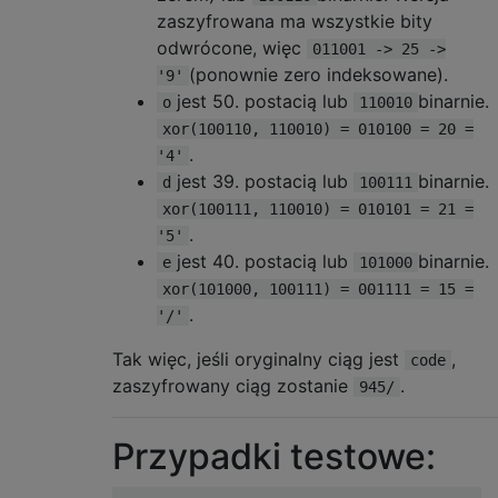
zaszyfrowana ma wszystkie bity
odwrócone, więc
011001 -> 25 ->
(ponownie zero indeksowane).
'9'
jest 50. postacią lub
binarnie.
o
110010
xor(100110, 110010) = 010100 = 20 =
.
'4'
jest 39. postacią lub
binarnie.
d
100111
xor(100111, 110010) = 010101 = 21 =
.
'5'
jest 40. postacią lub
binarnie.
e
101000
xor(101000, 100111) = 001111 = 15 =
.
'/'
Tak więc, jeśli oryginalny ciąg jest
,
code
zaszyfrowany ciąg zostanie
.
945/
Przypadki testowe: