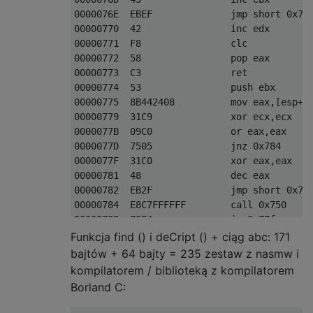
0000076E  EBEF              jmp short 0x75f
00000770  42                inc edx

00000771  F8                clc

00000772  58                pop eax

00000773  C3                ret

00000774  53                push ebx

00000775  8B442408          mov eax,[esp+0x
00000779  31C9              xor ecx,ecx

0000077B  09C0              or eax,eax

0000077D  7505              jnz 0x784

0000077F  31C0              xor eax,eax

00000781  48                dec eax

00000782  EB2F              jmp short 0x7b3
00000784  E8C7FFFFFF        call 0x750

00000789  72F4              jc 0x77f

0000078B  7510              jnz 0x79d

Funkcja find () i deCript () + ciąg abc: 171
0000078D  F6D3              not bl

bajtów + 64 bajty = 235 zestaw z nasmw i
0000078F  80E33F            and bl,0x3f

kompilatorem / biblioteką z kompilatorem
00000792  88D9              mov cl,bl

Borland C:
00000794  8AB3C1A14000      mov dh,[ebx+0x4
0000079A  8830              mov [eax],dh
