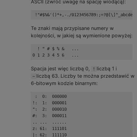
ASCII (zwróć uwagę na spację wiodącą):
Te znaki mają przypisane numery w
kolejności, w jakiej są wymienione powyżej:
  ! " # $ % &   ...

Spacja jest więc liczbą 0,
liczbą 1 i
!
liczbą 63. Liczby te można przedstawić w
~
6-bitowym kodzie binarnym:
 :  0:  000000

!:  1:  000001

":  2:  000010

#:  3:  000011 

.. ...  ......

z: 61:  111101

|: 62:  111110
