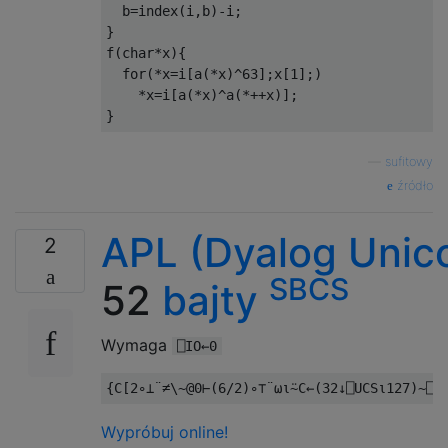
      ret     4

  b
=
index
(
i
,
b
)-
i
;
}
cript:    

f
(
char
*
x
){
      push    ebx

for
(*
x
=
i
[
a
(*
x
)^
63
];
x
[
1
];)
      mov     eax,  dword[esp+8]

*
x
=
i
[
a
(*
x
)^
a
(*++
x
)];
      xor     ecx,  ecx

}
      or      eax,  eax

      jnz     .1

—
sufitowy
.e:   xor     eax,  eax

źródło
      dec     eax

      jmp     short  .z

APL (Dyalog Unic
.1:   call    find

2
      jc      .e

      jnz     .2

SBCS
52
bajty
      xor     cl,  bl

      mov     dh,  [abc+ecx]

      mov     [eax],  dh

Wymaga
⎕IO←0
      mov     cl,  bl

      inc     eax

{
C
[
2
∘⊥¨≠
\~
@
0
⊢(
6
/
2
)∘⊤¨⍵⍳⍨
C
←(
32
↓⎕
UCS
⍳
127
)~⎕
A
      jmp     short  .1

.2:   mov     eax,  dword[esp+8]

Wypróbuj online!
      call    find
