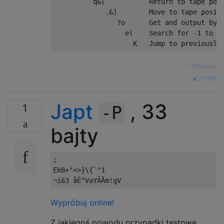
          q&[           Return to tape posi
             .&]        Move to tape positi
                ?o      Get and output byte
                  e(    Search for -1 to le
—
Nitrodon
źródło
Japt
, 33
1
-P
bajty
;

EkB+"<>}\{`"1

Wypróbuj online!
Z jakiegoś powodu przypadki testowe