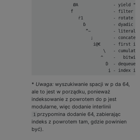
                ØA              - yield "AB
               ḟ                - filter di
                  ṙ1            - rotate le
                    ɓ           - dyadic ch
                     ”~         - literal '
                       ;        - concatena
                        i@€     - first ind
                            \   - cumulativ
                           ^    -   bitwise
                             Ḋ  - dequeue (
*
Uwaga:
wyszukiwanie spacji w p da 64,
ale to jest w porządku, ponieważ
indeksowanie z powrotem do p jest
modularne, więc dodanie interlinii
przypomina dodanie 64, zabierając
1
indeks z powrotem tam, gdzie powinien
być).