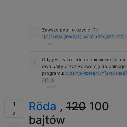
      jc      .e

      jnz     .z

      not     bl

      and     bl,  03Fh

Zawsze pytaj o użycie
:
      mov     dh,  [abc+ebx]

¨
      mov     [eax],  dh

{C[2⊥≠\⍉~@0⍉(6/2)⊤⍵⍳⍨C←(32↓⎕UCS⍳127)
.z:       

—
Adám
      pop     ebx

      ret     4

Gdy jest tylko jedno odniesienie
, mo
⍵
_main:    

dwa bajty przez konwersję do pełnego
      pushad

programu:
C[2⊥≠\⍉~@0⍉(6/2)⊤⍞⍳⍨C←(32↓⎕
{}`']
      push    code1

—
Adám
      call    cript

      push    code1

      push    fmt1

Röda
,
120
100
1
      call    _printf

      add     esp,  8

bajtów
      xor     eax,  eax
