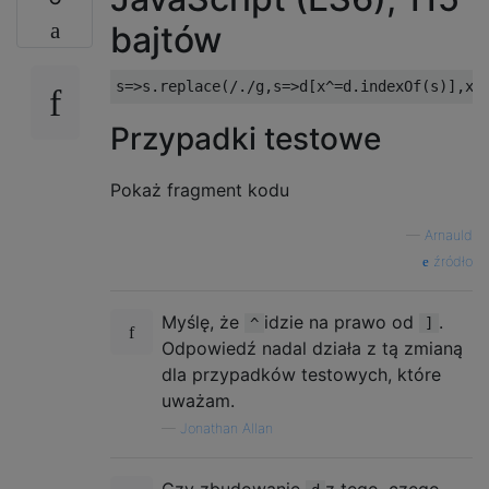
bajtów
s
=>
s
.
replace
(
/./
g
,
s
=>
d
[
x
^=
d
.
indexOf
(
s
)],
x
=
Przypadki testowe
Pokaż fragment kodu
—
Arnauld
źródło
Myślę, że
idzie na prawo od
.
^
]
Odpowiedź nadal działa z tą zmianą
dla przypadków testowych, które
uważam.
—
Jonathan Allan
Czy zbudowanie
z tego, czego