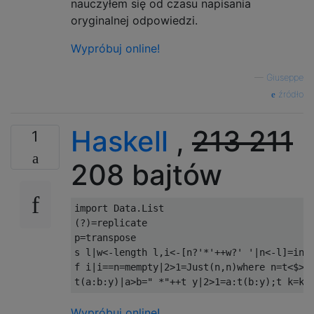
nauczyłem się od czasu napisania
oryginalnej odpowiedzi.
Wypróbuj online!
—
Giuseppe
źródło
Haskell
,
213
211
1
208 bajtów
import
(?)=
replicate

p
=
transpose

s l
|
w
<-
length l
,
i
<-[
n
?
'*'
++
w
?
' '
|
n
<-
l
]=
int
f i
|
i
==
n
=
mempty
|
2
>
1
=
Just
(
n
,
n
)
where
 n
=
t
<$>
i

t
(
a
:
b
:
y
)|
a
>
b
=
" *"
++
t y
|
2
>
1
=
a
:
t
(
b
:
y
);
t k
=
k
Wypróbuj online!