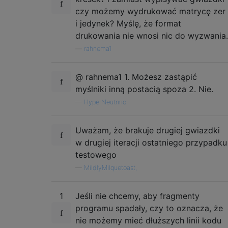
**

czy możemy wydrukować matrycę zer
--------

i jedynek? Myślę, że format
**

drukowania nie wnosi nic do wyzwania.
* **

—
rahnema1
**  ****

****

--------

@ rahnema1 1. Możesz zastąpić
*

myślniki inną postacią spoza 2. Nie.
**

—
HyperNeutrino
****

Uważam, że brakuje drugiej gwiazdki
w drugiej iteracji ostatniego przypadku
testowego
—
MildlyMilquetoast,
1
Jeśli nie chcemy, aby fragmenty
programu spadały, czy to oznacza, że ​​
nie możemy mieć dłuższych linii kodu