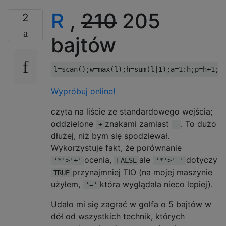
R
,
210
205
2
bajtów
l
=
scan
();
w
=
max
(
l
);
h
=
sum
(
l
|
1
);
a
=
1
:
h
;
p
=
h
+1
;
m
Wypróbuj online!
czyta na liście ze standardowego wejścia;
oddzielone
znakami zamiast
. To dużo
+
-
dłużej, niż bym się spodziewał.
Wykorzystuje fakt, że porównanie
ocenia,
ale
dotyczy
'*'>'+'
FALSE
'*'>' '
przynajmniej TIO (na mojej maszynie
TRUE
użyłem,
która wyglądała nieco lepiej).
'='
Udało mi się zagrać w golfa o 5 bajtów w
dół od wszystkich technik, których