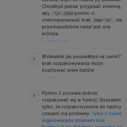
Chciałbyś jednak przypisać zmienną,
aby
pomóc ci
'\n'.join
zrekompensować brak
, ale
sep='\n'
prawdopodobnie nadal jest ona
krótsza.
—
Wartość tuszu
@ValueInk jak poszedłbyś na zamki?
brak rozpakowywania może
kosztować wiele bajtów
—
Uriel
Python 2 pozwala dobrze
rozpakować się w funkcji; Słyszałem
tylko, że rozpakowywanie do tablicy
czasami ma problemy.
Tylko z moimi
sugerowanymi zmianami kod