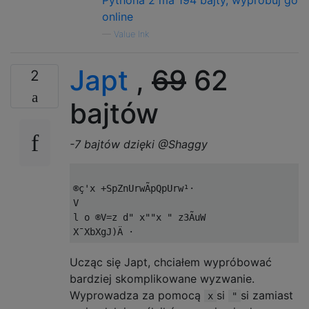
Pythona 2 ma 194 bajty, wypróbuj go
online
—
Value Ink
Japt
,
69
62
2
bajtów
-7 bajtów dzięki @Shaggy
®ç'x +SpZnUrwÃpQpUrw¹·

V

l o ®V=z d" x""x " z3ÃuW

Ucząc się Japt, chciałem wypróbować
bardziej skomplikowane wyzwanie.
Wyprowadza za pomocą
si
si zamiast
x
"