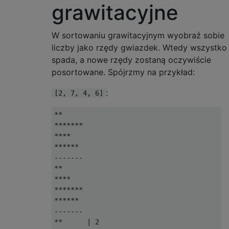
grawitacyjne
W sortowaniu grawitacyjnym wyobraź sobie
liczby jako rzędy gwiazdek. Wtedy wszystko
spada, a nowe rzędy zostaną oczywiście
posortowane. Spójrzmy na przykład:
:
[2, 7, 4, 6]
**

*******

****

******

-------

**

****

*******

******

-------

**      | 2
