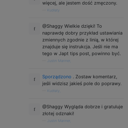
więcej, ale jestem dość zmęczony.
—
Kudłaty
@Shaggy Wielkie dzięki! To
naprawdę dobry przykład ustawiania
zmiennych zgodnie z linią, w której
znajduje się instrukcja. Jeśli nie ma
tego w Japt tips post, powinno być.
—
Justin Mariner,
Sporządzono
. Zostaw komentarz,
jeśli widzisz jakieś pole do poprawy.
—
Kudłaty,
@Shaggy Wygląda dobrze i gratuluje
złotej odznaki!
—
Justin Mariner,