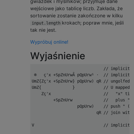
gwiazdek i myślników; przyjmuje dane
wejściowe jako tablicę liczb. Zakłada, że ​​
sortowanie zostanie zakończone w kilku
krokach; popraw mnie, jeśli
input.length
tak nie jest.
Wypróbuj online!
Wyjaśnienie
                              // implicit: 
 ®   ç'x +SpZnUrwÃ pQpUrw¹ ·  // implicit: 
UmZ{Zç'x +SpZnUrw} pQpUrw) qR // ungolfed

UmZ{             }            // U mapped b
    Zç'x                      //   "x" time
         +SpZnUrw             //   plus " "
                   pQpUrw)    // push " (Q)
                           qR // join with 
V                             // implicit: 