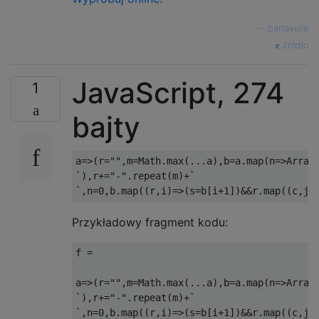
—
bartavelle
źródło
JavaScript, 274
1
bajty
a=>(r="",m=Math.max(...a),b=a.map(n=>Array(
`),r+="-".repeat(m)+`

Przykładowy fragment kodu:
f 
=
a
=>(
r
=
""
,
m
=
Math
.
max
(...
a
),
b
=
a
.
map
(
n
=>
Array
`),
r
+=
"-"
.
repeat
(
m
)+`
`,
n
=
0
,
b
.
map
((
r
,
i
)=>(
s
=
b
[
i
+
1
])&&
r
.
map
((
c
,
j
)