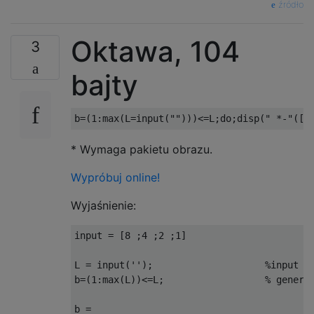
źródło
Oktawa, 104
3
bajty
b
=
(
1
:
max
(
L
=
input
(
""
)))
<=
L
;
do
;
disp
(
" 
*-
"
([
b
* Wymaga pakietu obrazu.
Wypróbuj online!
Wyjaśnienie:
input
=
[
8
;
4
;
2
;
1
]
L
=
input
(
''
)
;
%input l
b
=
(
1
:
max
(
L
))
<=
L
;
% genera
b
=