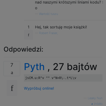
nad naszymi krótszymi liniami kodu? :
o
—
Wartość tuszu
1
Hej, tak sortuję moje książki!
—
Robert Fraser,
Odpowiedzi:
Pyth
, 27 bajtów
7
Wypróbuj online!
—
Leaky Nun
źródło