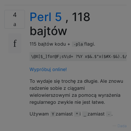
Perl 5
, 118
4
bajtów
115 bajtów kodu +
flagi.
-pla
\@X
[
$_
]
for
@F
;
s
%
\d
+
?%
Y x$
&.
$
"x($#X-$&).$/%
Wypróbuj online!
To wydaje się trochę za długie. Ale znowu
radzenie sobie z ciągami
wielowierszowymi za pomocą wyrażenia
regularnego zwykle nie jest łatwe.
Używam
zamiast
i
zamiast
.
Y
*
_
-
—
Dada