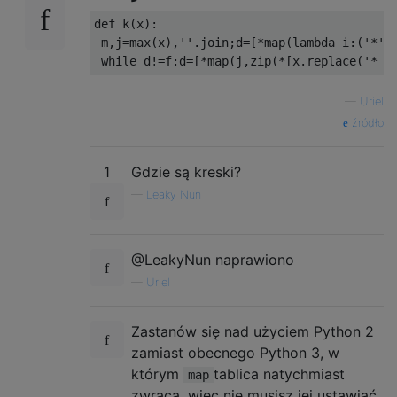
def
 k
(
x
):
 m
,
j
=
max
(
x
),
''
.
join
;
d
=[*
map
(
lambda
 i
:(
'*'
*
while
 d
!=
f
:
d
=[*
map
(
j
,
zip
(*[
x
.
replace
(
'* '
—
Uriel
źródło
1
Gdzie są kreski?
—
Leaky Nun
@LeakyNun naprawiono
—
Uriel
Zastanów się nad użyciem Python 2
zamiast obecnego Python 3, w
którym
tablica natychmiast
map
zwraca, więc nie musisz jej ustawiać.