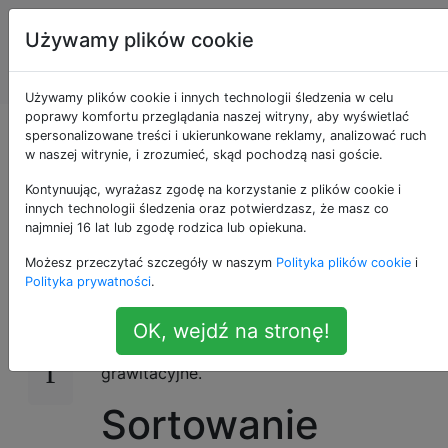
Programowanie
Tagi
Używamy plików cookie
puzzli i Code
Account
Golf
Używamy plików cookie i innych technologii śledzenia w celu
poprawy komfortu przeglądania naszej witryny, aby wyświetlać
Wykonaj sortowanie
spersonalizowane treści i ukierunkowane reklamy, analizować ruch
w naszej witrynie, i zrozumieć, skąd pochodzą nasi goście.
grawitacyjne
Kontynuując, wyrażasz zgodę na korzystanie z plików cookie i
innych technologii śledzenia oraz potwierdzasz, że masz co
najmniej 16 lat lub zgodę rodzica lub opiekuna.
Możesz przeczytać szczegóły w naszym
Polityka plików cookie
i
Wyzwanie
29
Polityka prywatności
.
Biorąc pod uwagę listę liczb całkowitych,
OK, wejdź na stronę!
pokaż, jak zostanie wykonane sortowanie
grawitacyjne.
Sortowanie