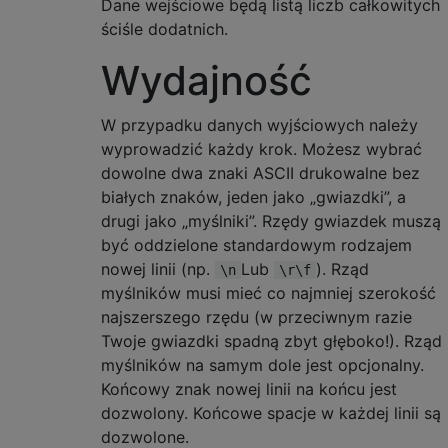
Dane wejściowe będą listą liczb całkowitych
ściśle dodatnich.
Wydajność
W przypadku danych wyjściowych należy
wyprowadzić każdy krok. Możesz wybrać
dowolne dwa znaki ASCII drukowalne bez
białych znaków, jeden jako „gwiazdki”, a
drugi jako „myślniki”. Rzędy gwiazdek muszą
być oddzielone standardowym rodzajem
nowej linii (np.
Lub
). Rząd
\n
\r\f
myślników musi mieć co najmniej szerokość
najszerszego rzędu (w przeciwnym razie
Twoje gwiazdki spadną zbyt głęboko!). Rząd
myślników na samym dole jest opcjonalny.
Końcowy znak nowej linii na końcu jest
dozwolony. Końcowe spacje w każdej linii są
dozwolone.