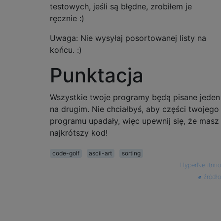
**  **

testowych, jeśli są błędne, zrobiłem je
****

ręcznie :)
***

*  **

Uwaga: Nie wysyłaj posortowanej listy na
***

końcu. :)
------

**

Punktacja
****

*** **

Wszystkie twoje programy będą pisane jeden
*  *

***

na drugim. Nie chciałbyś, aby części twojego
*****

programu upadały, więc upewnij się, że masz
------

najkrótszy kod!
**

***

code-golf
ascii-art
sorting
*  *

—
HyperNeutrino
*** **

źródło
****

*****

------

**

*
