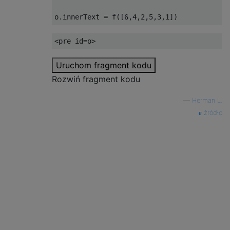
o
.
innerText 
=
 f
([
6
,
4
,
2
,
5
,
3
,
1
])
<pre
id
=
o
>
Uruchom fragment kodu
Rozwiń fragment kodu
—
Herman L.
źródło