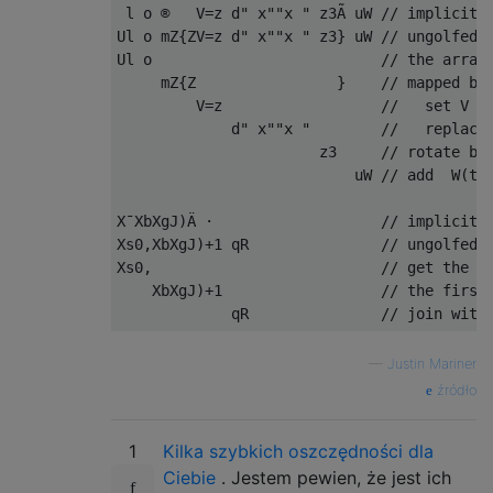
 l o ®   V=z d" x""x " z3Ã uW // implicit: 
Ul o mZ{ZV=z d" x""x " z3} uW // ungolfed

Ul o                          // the array 
     mZ{Z                }    // mapped by 
         V=z                  //   set V to
             d" x""x "        //   replace 
                       z3     // rotate bac
                           uW // add  W(the
X¯XbXgJ)Ä ·                   // implicit: 
Xs0,XbXgJ)+1 qR               // ungolfed

Xs0,                          // get the su
    XbXgJ)+1                  // the first 
—
Justin Mariner
źródło
1
Kilka szybkich oszczędności dla
Ciebie
. Jestem pewien, że jest ich