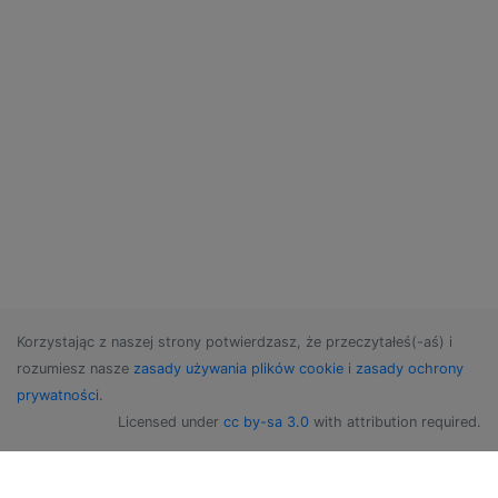
Korzystając z naszej strony potwierdzasz, że przeczytałeś(-aś) i
rozumiesz nasze
zasady używania plików cookie
i
zasady ochrony
prywatności
.
Licensed under
cc by-sa 3.0
with attribution required.