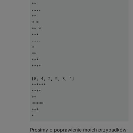
**

----

**

* *

** *

***

----

*

**

***

****

[6, 4, 2, 5, 3, 1]

******

****

**

*****

***

*

------

****

Prosimy o poprawienie moich przypadków