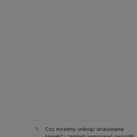
***

****

******

*****

------

*

**

***

****

*****

******

[8, 4, 2, 1]

********

****

**

*

--------

****

**  ****

1
Czy możemy uniknąć drukowania
* **

kresek? i zamiast wypisywać gwiazdki