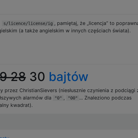
i
, pamiętaj, że „licencja” to poprawn
s/licence/license/ig
ielskim (a także angielskim w innych częściach świata).
9 28
30
bajtów
 przez ChristianSievers (niesłusznie czynienia z podciągi 
fałszywych alarmów dla
,
... Znaleziono podczas
"0"
"00"
lny kwadrat).