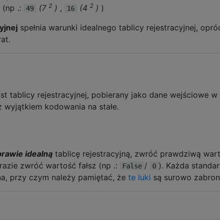
2
2
(np .:
(7
)
,
(4
)
)
49
16
yjnej
spełnia warunki idealnego tablicy rejestracyjnej, opró
at.
t tablicy rejestracyjnej, pobierany jako dane wejściowe w
z wyjątkiem kodowania na stałe.
prawie idealną
tablicę rejestracyjną, zwróć prawdziwą war
razie zwróć wartość fałsz (np .:
/
). Każda standa
False
0
a, przy czym należy pamiętać, że
te luki
są surowo zabron