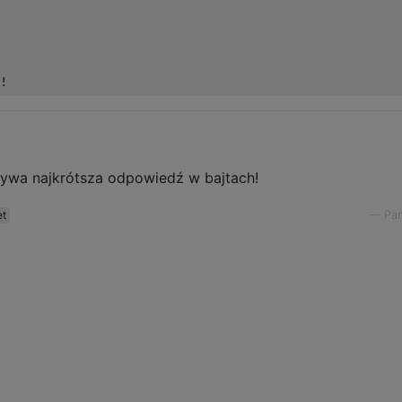
ywa najkrótsza odpowiedź w bajtach!
et
—
Pan