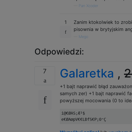
—
Pan Xcoder
1
Zanim ktokolwiek to zrob
pisownia w brytyjskim ang
—
Mego
Odpowiedzi:
Galaretka
,
2
7
+1 bajt naprawić błąd zauważony
samych zer) +1 bajt naprawić 
powyższej mocowania (0 to idea
i@€ØAS;Æ²$
