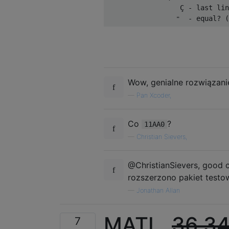
                  Ç - last lin
Wow, genialne rozwiązanie
—
Pan Xcoder,
Co
?
11AA0
—
Christian Sievers,
@ChristianSievers, good 
rozszerzono pakiet testo
—
Jonathan Allan
MATL,
36
3
7