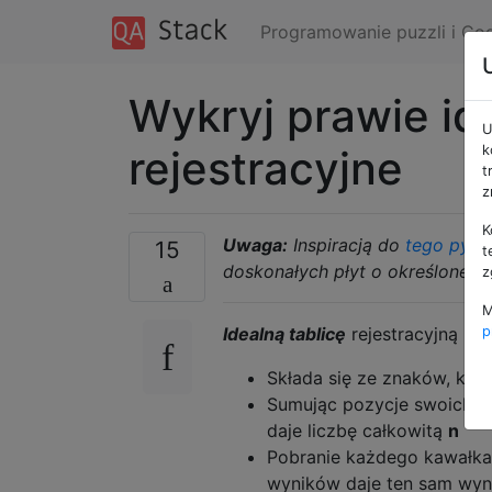
Programowanie puzzli i Co
Wykryj prawie id
U
rejestracyjne
k
t
z
K
Uwaga:
Inspiracją do
tego pytan
15
t
doskonałych płyt o określonej dł
z
M
Idealną tablicę
rejestracyjną n
p
Składa się ze znaków, któ
Sumując pozycje swoich lit
daje liczbę całkowitą
n
Pobranie każdego kawałka 
wyników daje ten sam wyn