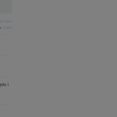
an Allan
źródło
ędu i