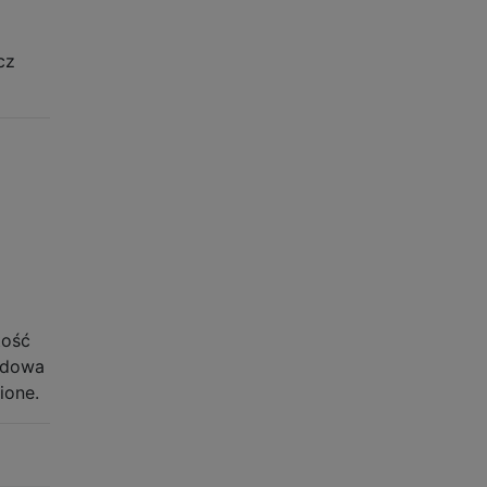
cz
tość
rdowa
ione.