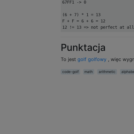
67FF1 -> 0

(6 + 7) * 1 = 13

F + F = 6 + 6 = 12

Punktacja
To jest
golf golfowy
, więc wygr
code-golf
math
arithmetic
alphab