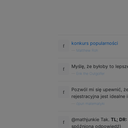
konkurs popularności
—
Matthew Roh
Myślę, że byłoby to leps
—
Erik the Outgolfer
Pozwól mi się upewnić, ż
rejestracyjna jest idealne 
—
ćpun matematyki
@mathjunkie Tak.
TL; DR:
spóźnioną odpowiedź)