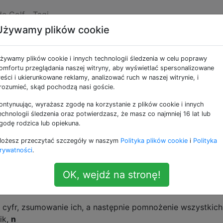
de Golf
Tagi
Używamy plików cookie
ealne tablice
żywamy plików cookie i innych technologii śledzenia w celu poprawy
omfortu przeglądania naszej witryny, aby wyświetlać spersonalizowane
reści i ukierunkowane reklamy, analizować ruch w naszej witrynie, i
rozumieć, skąd pochodzą nasi goście.
ontynuując, wyrażasz zgodę na korzystanie z plików cookie i innych
ia jest
@Willbeing,
gdzie zadaniem było policzyć liczbę
echnologii śledzenia oraz potwierdzasz, że masz co najmniej 16 lat lub
ugości, ale jest nieco inna.
godę rodzica lub opiekuna.
ożesz przeczytać szczegóły w naszym
Polityka plików cookie
i
Polityka
azywamy
tablicą
, której tekst spełnia następujące warunki:
rywatności
.
re mogą być dużymi literami (
) lub cyframi (
)
[A-Z]
[0-9]
OK, wejdź na stronę!
er w alfabecie angielskim,
indeks 1
(tzn .
A=1,B=2,...,Z=26
cyfr, zsumowanie ich, a następnie pomnożenie wszystkich
ik,
n