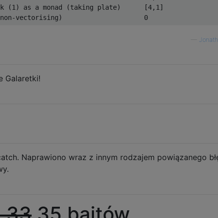
k (1) as a monad (taking plate)      [4,1]

—
Jonath
 Galaretki!
catch. Naprawiono wraz z innym rodzajem powiązanego bł
wy.
4
33
35 bajtów