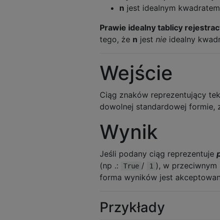
n
jest idealnym kwadratem 
Prawie idealny tablicy rejestrac
tego, że
n
jest
nie
idealny kwadr
Wejście
Ciąg znaków reprezentujący teks
dowolnej standardowej formie, 
Wynik
Jeśli podany ciąg reprezentuje
(np .:
/
), w przeciwnym 
True
1
forma wyników jest akceptowan
Przykłady