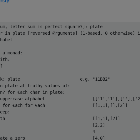
esty
um, letter-sum is perfect square?]: plate

r in plate [reversed @rguments] (1-based, 0 otherwise) i
habet

 a monad:

ith:

?

k: plate                        e.g. "11BB2"

n plate at truthy values of:

n? for €ach char in plate:

uppercase alphabet                   [['1','1'],[''],['2
 for €ach for €ach                   [[1,1],[],[2]]

eep:

th                                   [[1,1],[2]]

                                     [2,2]

                                     4

ate a zero                           [4,0]
