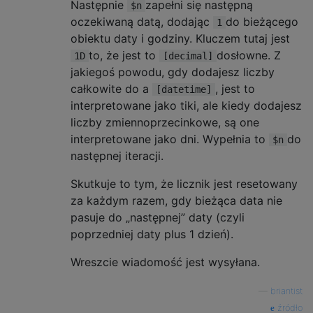
Następnie
zapełni się następną
$n
oczekiwaną datą, dodając
do bieżącego
1
obiektu daty i godziny. Kluczem tutaj jest
to, że jest to
dosłowne. Z
1D
[decimal]
jakiegoś powodu, gdy dodajesz liczby
całkowite do a
, jest to
[datetime]
interpretowane jako tiki, ale kiedy dodajesz
liczby zmiennoprzecinkowe, są one
interpretowane jako dni. Wypełnia to
do
$n
następnej iteracji.
Skutkuje to tym, że licznik jest resetowany
za każdym razem, gdy bieżąca data nie
pasuje do „następnej” daty (czyli
poprzedniej daty plus 1 dzień).
Wreszcie wiadomość jest wysyłana.
—
briantist
źródło