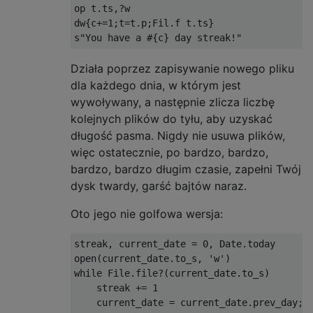
op t
.
ts
,?
w

dw
{
c
+=
1
;
t
=
t
.
p
;
Fil
.
f t
.
ts
}
s
"You have a #{c} day streak!"
Działa poprzez zapisywanie nowego pliku
dla każdego dnia, w którym jest
wywoływany, a następnie zlicza liczbę
kolejnych plików do tyłu, aby uzyskać
długość pasma. Nigdy nie usuwa plików,
więc ostatecznie, po bardzo, bardzo,
bardzo, bardzo długim czasie, zapełni Twój
dysk twardy, garść bajtów naraz.
Oto jego nie golfowa wersja:
streak
,
 current_date 
=
0
,
Date
.
today

open
(
current_date
.
to_s
,
'w'
)
while
File
.
file
?(
current_date
.
to_s
)
    streak 
+=
1
    current_date 
=
 current_date
.
prev_day
;