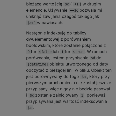
bieżącą wartością
(
) w drugim
$c
+1
elemencie. Używanie
pozwala mi
++$c
uniknąć zawijania czegoś takiego jak
w nawiasach.
$c+1
Następnie indeksuję do tablicy
dwuelementowej z porównaniem
boolowskim, które zostanie połączone z
for
lub
for
. W ramach
0
$false
1
$true
porównania, jestem przypisanie
do
$d
obiektu utworzonego od daty
[datetime]
odczytać z bieżącej linii w pliku. Obiekt ten
jest porównywany do tego
, który przy
$n
pierwszym uruchomieniu nie został jeszcze
przypisany, więc nigdy nie będzie pasował
i
zostanie zainicjowany
, ponieważ
$c
1
przypisywana jest wartość indeksowania
.
$c