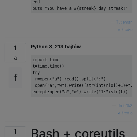
end
puts 
"You have a #{streak} day streak!"
—
Tutleman
źródło
Python 3, 213 bajtów
1
import time

t=time.time()

try:

 r=open("a").read().split(":")

 open("a","w").write((str(int(r[0])+1)+":"+
—
drc00k3
źródło
Bash + coreutils,
1