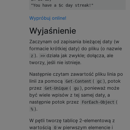
"You have a $c day streak!"
Wypróbuj online!
Wyjaśnienie
Zaczynam od zapisania bieżącej daty (w
formacie krótkiej daty) do pliku (o nazwie
).
działa jak zwykle; dołącza, ale
z
>>
tworzy, jeśli nie istnieje.
Następnie czytam zawartość pliku linia po
linii za pomocą
(
), potok
Get-Content
gc
przez
(
), ponieważ może
Get-Unique
gu
być wiele wpisów z tej samej daty, a
następnie potok przez
(
ForEach-Object
).
%
W pętli tworzę tablicę 2-elementową z
wartością
w pierwszym elemencie i
0