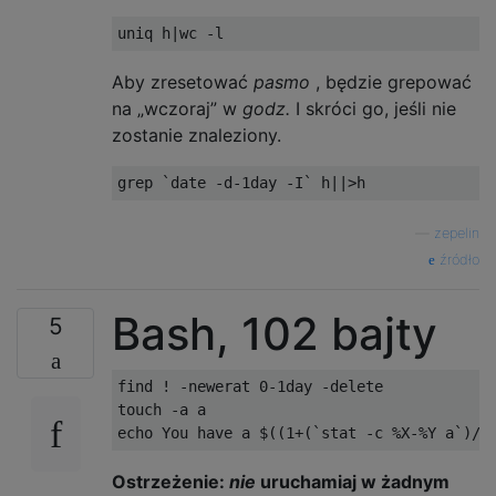
uniq h
|
wc 
-
l
Aby zresetować
pasmo
, będzie grepować
na „wczoraj” w
godz.
I skróci go, jeśli nie
zostanie znaleziony.
grep 
`date -d-1day -I`
 h
||>
h
—
zepelin
źródło
Bash, 102 bajty
5
find ! -newerat 0-1day -delete

touch -a a

Ostrzeżenie:
nie
uruchamiaj w żadnym