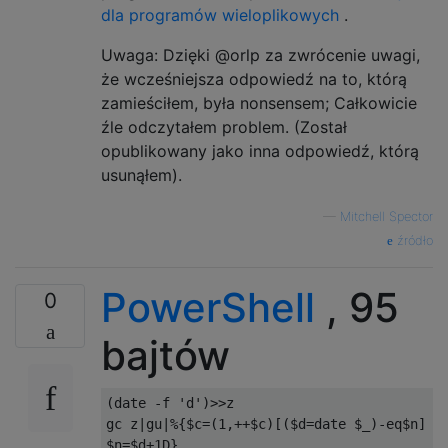
dla programów wieloplikowych
.
Uwaga: Dzięki @orlp za zwrócenie uwagi,
że wcześniejsza odpowiedź na to, którą
zamieściłem, była nonsensem; Całkowicie
źle odczytałem problem. (Został
opublikowany jako inna odpowiedź, którą
usunąłem).
—
Mitchell Spector
źródło
PowerShell
, 95
0
bajtów
(
date 
-
f 
'd'
)>>
z

gc z
|
gu
|%{
$c
=(
1
,++
$c
)[(
$d
=
date $_
)-
eq$n
]
$n
=
$d
+
1D
}