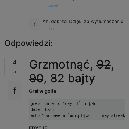
—
Daniel
Ah, dobrze. Dzięki za wytłumaczenie.
—
Rɪᴋᴇʀ
Odpowiedzi:
Grzmotnąć,
92
,
4
90
, 82 bajty
Grał w golfa
grep 
`date -d-1day -I`
 h
||>
h

date 
-
I
>>
h

echo 
You
 have a 
`uniq h|wc -l`
 day streak
!
EDYCJE