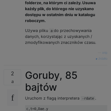
folderze, na którym ci zależy. Usuwa
każdy plik, do którego nie uzyskano
dostępu w ostatnim dniu w katalogu
roboczym.
Używa pliku
do przechowywania
a
danych, korzystając z uzyskanych /
zmodyfikowanych znaczników czasu.
—
orlp
źródło
Goruby, 85
2
bajtów
Uruchom z flagą interpretera
.
-rdate
c
,
t
=
0
,
Dae
.
y
