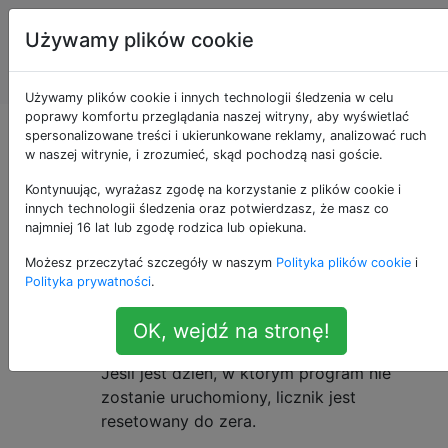
Programowanie
Tagi
Używamy plików cookie
puzzli i Code
Account
Golf
Używamy plików cookie i innych technologii śledzenia w celu
poprawy komfortu przeglądania naszej witryny, aby wyświetlać
Masz serię dnia!
spersonalizowane treści i ukierunkowane reklamy, analizować ruch
w naszej witrynie, i zrozumieć, skąd pochodzą nasi goście.
Kontynuując, wyrażasz zgodę na korzystanie z plików cookie i
innych technologii śledzenia oraz potwierdzasz, że masz co
Napisz program, który śledzi liczbę kolejnych
15
najmniej 16 lat lub zgodę rodzica lub opiekuna.
dni, w których był uruchamiany.
Możesz przeczytać szczegóły w naszym
Polityka plików cookie
i
Polityka prywatności
.
Dzień resetuje się o północy (czas lokalny
komputera, na którym program jest
OK, wejdź na stronę!
uruchomiony).
Jeśli jest dzień, w którym program nie
zostanie uruchomiony, licznik jest
resetowany do zera.