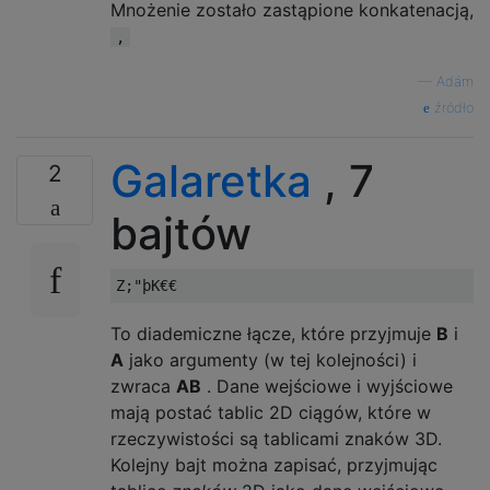
Mnożenie zostało zastąpione konkatenacją,
,
—
Adám
źródło
Galaretka
, 7
2
bajtów
To diademiczne łącze, które przyjmuje
B
i
A
jako argumenty (w tej kolejności) i
zwraca
AB
. Dane wejściowe i wyjściowe
mają postać tablic 2D ciągów, które w
rzeczywistości są tablicami znaków 3D.
Kolejny bajt można zapisać, przyjmując