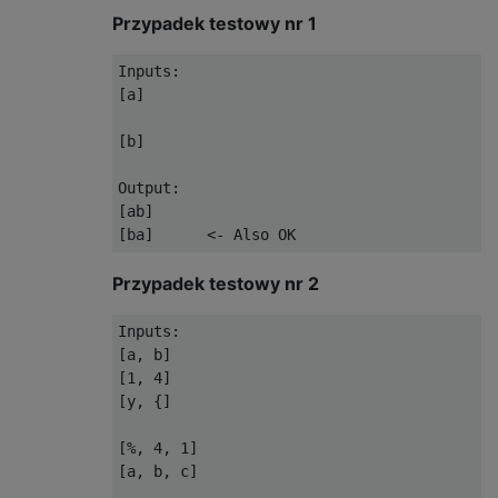
Przypadek testowy nr 1
Inputs:

[a]

[b]

Output:

[ab]

Przypadek testowy nr 2
Inputs:

[a, b]

[1, 4] 

[y, {]

[%, 4, 1] 

[a, b, c]
