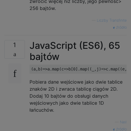
zwrócić więcej niż liczby, jego pewność>
256 bajtów.
—
Liczby Transfinite
źródło
JavaScript (ES6), 65
1
bajtów
Pobiera dane wejściowe jako dwie tablice
znaków 2D i zwraca tablicę ciągów 2D.
Dodaj 10 bajtów do obsługi danych
wejściowych jako dwie tablice 1D
łańcuchów.
—
Neil
źródło