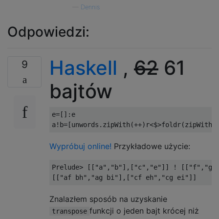
—
Dennis
Odpowiedzi:
Haskell
,
62
61
9
bajtów
e
=[]:
e

a
!
b
=[
unwords
.
zipWith
(++)
r
<$>
foldr
(
zipWith
(
Wypróbuj online!
Przykładowe użycie:
Prelude
>
[[
"a"
,
"b"
],[
"c"
,
"e"
]]
!
[[
"f"
,
"g"
[[
"af bh"
,
"ag bi"
],[
"cf eh"
,
"cg ei"
]]
Znalazłem sposób na uzyskanie
funkcji o jeden bajt krócej niż
transpose