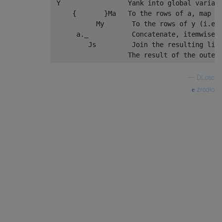
 Y                 Yank into global variabl
     {       }Ma   To the rows of a, map th
           My       To the rows of y (i.e. 
      a._           Concatenate, itemwise, 
         Js         Join the resulting list
—
DLosc
źródło