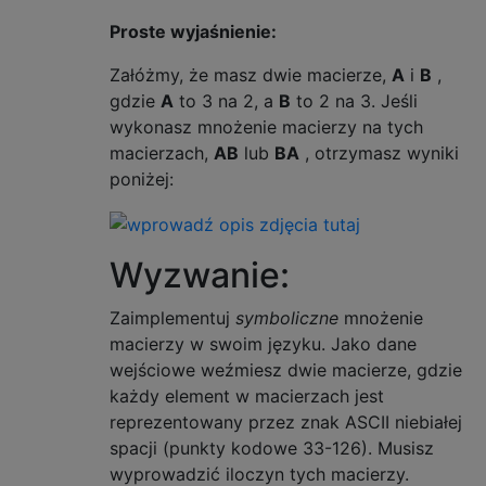
Proste wyjaśnienie:
Załóżmy, że masz dwie macierze,
A
i
B
,
gdzie
A
to 3 na 2, a
B
to 2 na 3. Jeśli
wykonasz mnożenie macierzy na tych
macierzach,
AB
lub
BA
, otrzymasz wyniki
poniżej:
Wyzwanie:
Zaimplementuj
symboliczne
mnożenie
macierzy w swoim języku. Jako dane
wejściowe weźmiesz dwie macierze, gdzie
każdy element w macierzach jest
reprezentowany przez znak ASCII niebiałej
spacji (punkty kodowe 33-126). Musisz
wyprowadzić iloczyn tych macierzy.