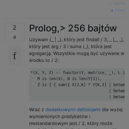
—
Dennis
źródło
Prolog,> 256 bajtów
2
Używam {_ | _}, który jest findall / 3, _ [_, _],
który jest arg / 3 i suma (_), która jest
agregacją. Wszystkie mogą być używane w
środku to / 2:
*(X, Y, Z) :- functor(Y, matrice, _), L is 
   M is len(X), N is len(Y[1]),

   Z is { { sum({ X[J,K] * Y[K,I] | between
                                  | between
Wraz z
dodatkowymi definicjami
dla wyżej
wymienionych predykatów i
niestandardowym jest / 2, który może