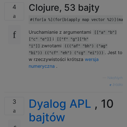
Clojure, 53 bajty
4
Uruchamianie z argumentami
[["a" "b"]
i
["c" "e"]]
[["f" "g"]["h"
zwrotami
"i"]]
((("af" "bh") ("ag"
. Jest to
"bi")) (("cf" "eh") ("cg" "ei")))
w rzeczywistości krótsza
wersja
numeryczna
.
—
NikoNyrh
źródło
Dyalog APL
, 10
3
bajtów