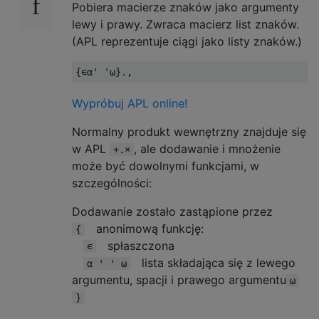
Pobiera macierze znaków jako argumenty
lewy i prawy. Zwraca macierz list znaków.
(APL reprezentuje ciągi jako listy znaków.)
{∊⍺
' '
⍵}.,
Wypróbuj APL online!
Normalny produkt wewnętrzny znajduje się
w APL
, ale dodawanie i mnożenie
+.×
może być dowolnymi funkcjami, w
szczególności:
Dodawanie zostało zastąpione przez
anonimową funkcję:
{
spłaszczona
∊
lista składająca się z lewego
⍺ ' ' ⍵
argumentu, spacji i prawego argumentu
⍵
}