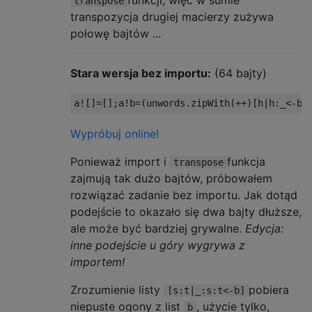
transpose
transpozycja drugiej macierzy zużywa
połowę bajtów ...
Stara wersja bez importu:
(64 bajty)
a
![]=[];
a
!
b
=(
unwords
.
zipWith
(++)[
h
|
h
:_<-
b
]
Wypróbuj online!
Ponieważ import i
funkcja
transpose
zajmują tak dużo bajtów, próbowałem
rozwiązać zadanie bez importu. Jak dotąd
podejście to okazało się dwa bajty dłuższe,
ale może być bardziej grywalne.
Edycja:
inne podejście u góry wygrywa z
importem!
Zrozumienie listy
pobiera
[s:t|_:s:t<-b]
niepuste ogony z list
, użycie tylko,
b