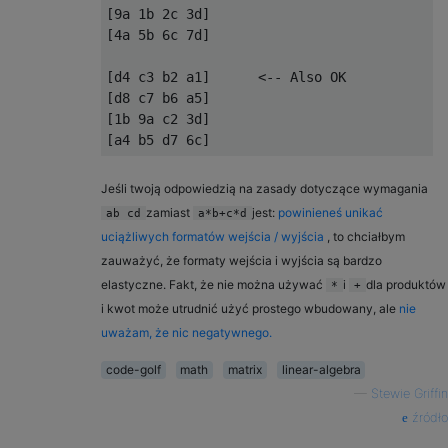
[9a 1b 2c 3d]

[4a 5b 6c 7d]

[d4 c3 b2 a1]      <-- Also OK

[d8 c7 b6 a5]

[1b 9a c2 3d]

Jeśli twoją odpowiedzią na zasady dotyczące wymagania
zamiast
jest:
powinieneś unikać
ab cd
a*b+c*d
uciążliwych formatów wejścia / wyjścia
, to chciałbym
zauważyć, że formaty wejścia i wyjścia są bardzo
elastyczne. Fakt, że nie można używać
i
dla produktów
*
+
i kwot może utrudnić użyć prostego wbudowany, ale
nie
uważam, że nic negatywnego.
code-golf
math
matrix
linear-algebra
—
Stewie Griffin
źródło