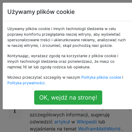
Programowanie
Tagi
Używamy plików cookie
puzzli i Code
Account
Golf
Używamy plików cookie i innych technologii śledzenia w celu
poprawy komfortu przeglądania naszej witryny, aby wyświetlać
Symboliczne
spersonalizowane treści i ukierunkowane reklamy, analizować ruch
w naszej witrynie, i zrozumieć, skąd pochodzą nasi goście.
mnożenie macierzy
Kontynuując, wyrażasz zgodę na korzystanie z plików cookie i
innych technologii śledzenia oraz potwierdzasz, że masz co
najmniej 16 lat lub zgodę rodzica lub opiekuna.
Możesz przeczytać szczegóły w naszym
Polityka plików cookie
i
Istnieje wiele różnych sposobów wyjaśnienia
26
Polityka prywatności
.
mnożenia macierzy. Będę trzymać jedną
cyfrę, ponieważ uważam, że większość ludzi
OK, wejdź na stronę!
tutaj jest z nią zaznajomiona (a ta liczba jest
bardzo opisowa). Jeśli potrzebujesz bardziej
szczegółowych informacji, sugeruję
odwiedzić
artykuł
w
Wikipedii
lub
wyjaśnienie na temat
WolframMathWorld
.