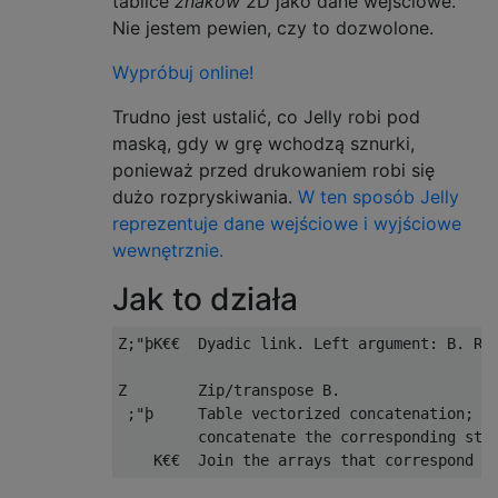
tablice
znaków
2D jako dane wejściowe.
Nie jestem pewien, czy to dozwolone.
Wypróbuj online!
Trudno jest ustalić, co Jelly robi pod
maską, gdy w grę wchodzą sznurki,
ponieważ przed drukowaniem robi się
dużo rozpryskiwania.
W ten sposób Jelly
reprezentuje dane wejściowe i wyjściowe
wewnętrznie.
Jak to działa
Z;"þK€€  Dyadic link. Left argument: B. Rig
Z        Zip/transpose B.

 ;"þ     Table vectorized concatenation; fo
         concatenate the corresponding stri