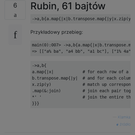
Rubin, 61 bajtów
6
->
a
,
b
{
a
.
map
{|
x
|
b
.
transpose
.
map
{|
y
|
x
.
zip
(
y
)
Przykładowy przebieg:
main
(
0
):
007
>
->
a
,
b
{
a
.
map
{|
x
|
b
.
transpose
.
ma
=>
[[
"a% ba"
,
"a4 bb"
,
"a1 bc"
],
[
"1% 4a"
,
->
a
,
b
{
a
.
map
{|
x
|
# for each row of a
b
.
transpose
.
map
{|
y
|
# and for each column
x
.
zip
(
y
)
# match up correspond
.
map
(&:
join
)
# join each pair toge
*
' '
# join the entire thi
}}}
—
Klamka
źródło