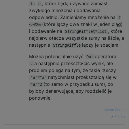
i
, które będą używane zamiast
f
g
zwykłego mnożenia i dodawania,
odpowiednio. Zamieniamy mnożenie na
#
(które łączy dwa znaki w jeden ciąg)
<>#2&
i dodawanie na
, które
StringRiffle@*List
najpierw otacza wszystkie sumy na liście, a
następnie
łączy je spacjami.
StringRiffle
Można potencjalnie użyć
operatora,
Dot
a następnie przekształcić wynik, ale
.
problem polega na tym, że takie rzeczy
natychmiast przekształcą się w
"a"*"a"
(to samo w przypadku sum), co
"a"^2
byłoby denerwujące, aby rozdzielić je
ponownie.
—
Martin Ender
źródło