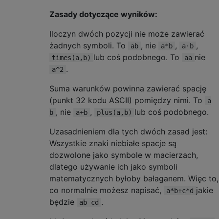
Zasady dotyczące wyników:
Iloczyn dwóch pozycji nie może zawierać
żadnych symboli. To
, nie
,
,
ab
a*b
a·b
lub coś podobnego. To
nie
times(a,b)
aa
.
a^2
Suma warunków powinna zawierać spację
(punkt 32 kodu ASCII) pomiędzy nimi. To
a
, nie
,
lub coś podobnego.
b
a+b
plus(a,b)
Uzasadnieniem dla tych dwóch zasad jest:
Wszystkie znaki niebiałe spacje są
dozwolone jako symbole w macierzach,
dlatego używanie ich jako symboli
matematycznych byłoby bałaganem. Więc to,
co normalnie możesz napisać,
jakie
a*b+c*d
będzie
.
ab cd