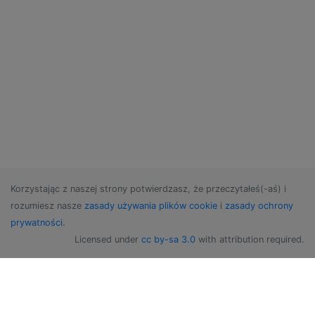
Korzystając z naszej strony potwierdzasz, że przeczytałeś(-aś) i
rozumiesz nasze
zasady używania plików cookie
i
zasady ochrony
prywatności
.
Licensed under
cc by-sa 3.0
with attribution required.