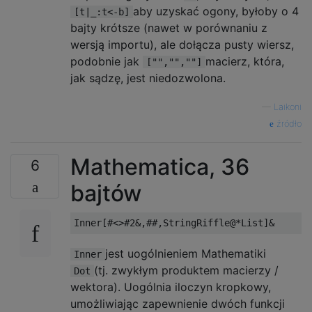
aby uzyskać ogony, byłoby o 4
[t|_:t<-b]
bajty krótsze (nawet w porównaniu z
wersją importu), ale dołącza pusty wiersz,
podobnie jak
macierz, która,
["","",""]
jak sądzę, jest niedozwolona.
—
Laikoni
źródło
Mathematica, 36
6
bajtów
jest uogólnieniem Mathematiki
Inner
(tj. zwykłym produktem macierzy /
Dot
wektora). Uogólnia iloczyn kropkowy,
umożliwiając zapewnienie dwóch funkcji