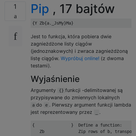
Pip
, 17 bajtów
1
Jest to funkcja, która pobiera dwie
zagnieżdżone listy ciągów
(jednoznakowych) i zwraca zagnieżdżoną
listę ciągów.
Wypróbuj online!
(z dwoma
testami).
Wyjaśnienie
Argumenty
funkcji -delimitowanej są
{}
przypisywane do zmiennych lokalnych
do
. Pierwszy argument funkcji lambda
a
e
jest reprezentowany przez
.
_
{               }  Define a function:

   Zb              Zip rows of b, transposi