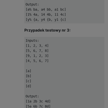
Output:    

[a% ba, a4 bb, a1 bc] 

[1% 4a, 14 4b, 11 4c] 

Przypadek testowy nr 3:
Inputs:

[1, 2, 3, 4]

[5, 6, 7, 8]

[9, 1, 2, 3]

[4, 5, 6, 7]

[a]

[b]

[c]

[d]

Output:

[1a 2b 3c 4d]

[5a 6b 7c 8d]
