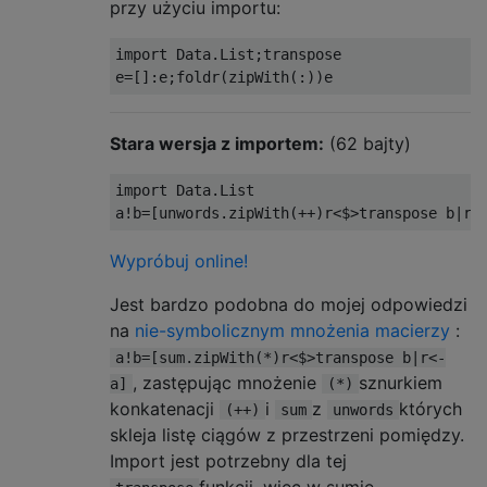
przy użyciu importu:
import
 Data.List
;
transpose

e
=[]:
e
;
foldr
(
zipWith
(:))
e
Stara wersja z importem:
(62 bajty)
import
 Data.List

a
!
b
=[
unwords
.
zipWith
(++)
r
<$>
transpose b
|
r
<
Wypróbuj online!
Jest bardzo podobna do mojej odpowiedzi
na
nie-symbolicznym mnożenia macierzy
:
a!b=[sum.zipWith(*)r<$>transpose b|r<-
, zastępując mnożenie
sznurkiem
a]
(*)
konkatenacji
i
z
których
(++)
sum
unwords
skleja listę ciągów z przestrzeni pomiędzy.
Import jest potrzebny dla tej
funkcji, więc w sumie