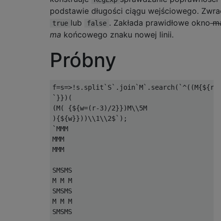
podstawie długości ciągu wejściowego. Zwra
lub
. Zakłada prawidłowe okno
m
true
false
ma
końcowego znaku nowej linii.
Próbny
f
=
s
=>!
s
.
split
`
S
`.
join
`
M
`.
search
(`^((
M
{
$
{
r
=
`}})(
(
M
(
{
$
{
w
=(
r
-
3
)/
2
}})
M\\
5M
){
$
{
w
}}))
\\
1
\\
2
$
`);
`
MMM

MMM

MMM

SMSMS

M M M

SMSMS

M M M

SMSMS
