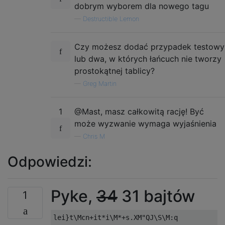
dobrym wyborem dla nowego tagu
—
Destructible Lemon
Czy możesz dodać przypadek testowy
lub dwa, w których łańcuch nie tworzy
prostokątnej tablicy?
—
Greg Martin
1
@Mast, masz całkowitą rację! Być
może wyzwanie wymaga wyjaśnienia
—
Chris M
Odpowiedzi:
Pyke,
34
31 bajtów
1