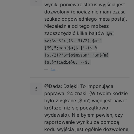
wynik, ponieważ status wyjścia jest
dozwolony (chociaż nie mam czasu
szukać odpowiedniego meta posta).
Niezależnie od tego możesz
zaoszczędzić kilka bajtów:
@a=
<>;$s=$"x(($.-3)/2);$m="
[MS]";map{$a[$_]!~($_%
($./2)?"$m$s$m$s$m":"$m${m}
{$.}")&&die}0..--$.
—
Dada
@Dada: Dzięki! To imponująca
poprawa: 24 znaki. (W twoim kodzie
było zbłąkane „$ m”, więc jest nawet
krótsze, niż się początkowo
wydawało). Nie byłem pewien, czy
raportowanie wyniku za pomocą
kodu wyjścia jest ogólnie dozwolone,