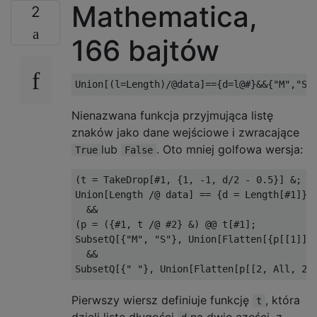
Mathematica,
2
166 bajtów
Nienazwana funkcja przyjmująca listę
znaków jako dane wejściowe i zwracające
lub
. Oto mniej golfowa wersja:
True
False
(t = TakeDrop[#1, {1, -1, d/2 - 0.5}] &; 

Union[Length /@ data] == {d = Length[#1]}

  &&

(p = ({#1, t /@ #2} &) @@ t[#1];

SubsetQ[{"M", "S"}, Union[Flatten[{p[[1]], 
  && 

Pierwszy wiersz definiuje funkcję
, która
t