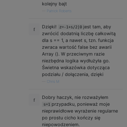
falsey
.
forEach
(
test
=>{
kolejny bajt
  console
.
log
(
test
,
f
(
test
.
split
(
'\n'
)))
—
Patrick Roberts
})
Dzięki!
jest tam, aby
z=-1+s/2|0
zwrócić dodatnią liczbę całkowitą
dla s == 1, a nawet s, tzn. funkcja
zwraca wartość false bez awarii
Array (). W przeciwnym razie
niezbędna logika wydłużyła go.
Świetna wskazówka dotycząca
podziału / dołączenia, dzięki
—
Chris M
Dobry haczyk, nie rozważyłem
przypadku, ponieważ moje
s=1
nieprawidłowe wyrażenie regularne
po prostu cicho kończy się
niepowodzeniem.