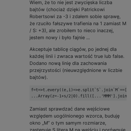
Wiem, że to nie jest zwycięska liczba
bajtów (chociaż dzięki Patrickowi
Robertsowi za -3 i zdałem sobie sprawę,
że rzuciło fałszywe trafienia na 1 zamiast M
/ S: +3), ale zrobiłem to nieco inaczej,
jestem nowy i było fajnie ...
Akceptuje tablicę ciągów, po jednej dla
każdej linii i zwraca wartość true lub false.
Dodano nową linię dla zachowania
przejrzystości (nieuwzględnione w liczbie
bajtów).
f=t=>t.every((e,i)=>e.split`S`.join`M`==[..
Zamiast sprawdzać dane wejściowe
względem uogólnionego wzorca, buduję
okno „M” o tym samym rozmiarze,
zastępuję S literą M na wejściu i porównuję