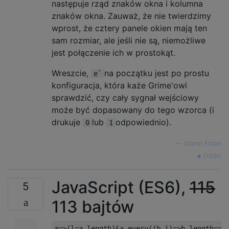
następuje rząd znaków okna i kolumna
znaków okna. Zauważ, że nie twierdzimy
wprost, że cztery panele okien mają ten
sam rozmiar, ale jeśli nie są, niemożliwe
jest połączenie ich w prostokąt.
Wreszcie,
na początku jest po prostu
e`
konfiguracja, która każe Grime'owi
sprawdzić, czy cały sygnał wejściowy
może być dopasowany do tego wzorca (i
drukuje
lub
odpowiednio).
0
1
—
Martin Ender
źródło
JavaScript (ES6),
115
5
113 bajtów