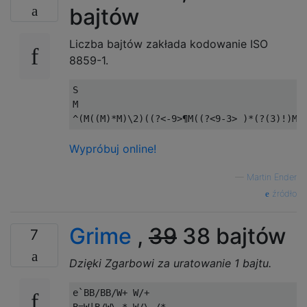
bajtów
Liczba bajtów zakłada kodowanie ISO
8859-1.
S

M

Wypróbuj online!
—
Martin Ender
źródło
Grime
,
39
38 bajtów
7
Dzięki Zgarbowi za uratowanie 1 bajtu.
e`BB/BB/W+ W/+
