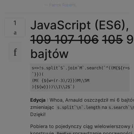
—
Patrick Roberts,
JavaScript (ES6),
1
109
107
106
105
9
bajtów
s=>!s.split`S`.join`M`.search(`^((M{${r=s.s
`}})(

(M( {${w=(r-3)/2}})M\\5M

Edycja
: Whoa, Arnauld oszczędził mi 6 bajtó
zmieniając
na
s.split`\n`.length
s.search`\
Dzięki!
Pobiera to pojedynczy ciąg wielowierszowy i
konstruuje
sprawdzanie poprawności 
RegExp