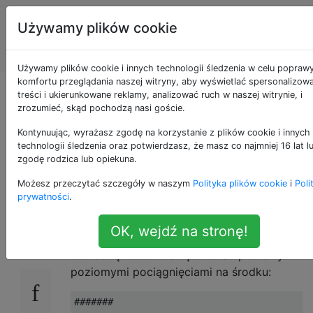
Programowanie
Tagi
Używamy plików cookie
puzzli i Code
Account
Golf
Używamy plików cookie i innych technologii śledzenia w celu popraw
komfortu przeglądania naszej witryny, aby wyświetlać spersonalizow
Wykryj okna ASCII-
treści i ukierunkowane reklamy, analizować ruch w naszej witrynie, i
zrozumieć, skąd pochodzą nasi goście.
art wykonane ze
Kontynuując, wyrażasz zgodę na korzystanie z plików cookie i innych
technologii śledzenia oraz potwierdzasz, że masz co najmniej 16 lat l
zgodę rodzica lub opiekuna.
znaków M i S.
Możesz przeczytać szczegóły w naszym
Polityka plików cookie
i
Poli
prywatności
.
Okno to kwadrat ASCII-art o nieparzystej
28
OK, wejdź na stronę!
długości co najmniej 3, z pojedynczą
obwódką wokół krawędzi oraz pionowymi i
poziomymi pociągnięciami na środku:
#######
