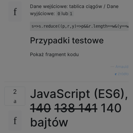
Dane wejściowe: tablica ciągów / Dane
wyjściowe:
lub
0
1
s
=>
s
.
reduce
((
p
,
r
,
y
)=>
p
&&
r
.
length
==
w
&(
y
==
w
>
Przypadki testowe
Pokaż fragment kodu
—
Arnauld
źródło
JavaScript (ES6),
2
140
138
141
140
bajtów