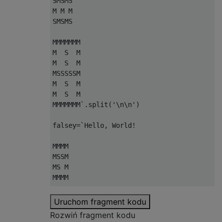
SMSMS

M M M

SMSMS

MMMMMMM

M  S  M

M  S  M

MSSSSSM

M  S  M

M  S  M

MMMMMMM
`.
split
(
'\n\n'
)
falsey
=`
Hello
,
World
!
MMMM

MSSM

MS M

MMMM

MMSMM

Uruchom fragment kodu
M S
.
M

Rozwiń fragment kodu
sSSSS
