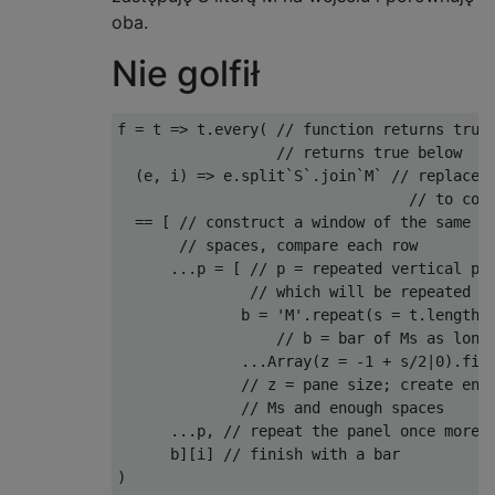
oba.
Nie golfił
f 
=
 t 
=>
 t
.
every
(
// function returns true
// returns true below
(
e
,
 i
)
=>
 e
.
split
`
S
`.
join
`
M
`
// replace 
// to com
==
[
// construct a window of the same s
// spaces, compare each row 
...
p 
=
[
// p = repeated vertical pa
// which will be repeated
              b 
=
'M'
.
repeat
(
s 
=
 t
.
length
)
// b = bar of Ms as long
...
Array
(
z 
=
-
1
+
 s
/
2
|
0
).
fil
// z = pane size; create eno
// Ms and enough spaces
...
p
,
// repeat the panel once more
      b
][
i
]
// finish with a bar
)