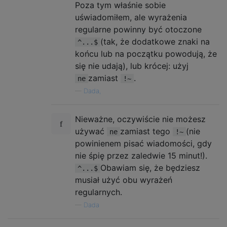
Poza tym właśnie sobie
uświadomiłem, ale wyrażenia
regularne powinny być otoczone
(tak, że dodatkowe znaki na
^...$
końcu lub na początku powodują, że
się nie udają), lub krócej: użyj
zamiast
.
ne
!~
—
Dada,
Nieważne, oczywiście nie możesz
używać
zamiast tego
(nie
ne
!~
powinienem pisać wiadomości, gdy
nie śpię przez zaledwie 15 minut!).
Obawiam się, że będziesz
^...$
musiał użyć obu wyrażeń
regularnych.
—
Dada