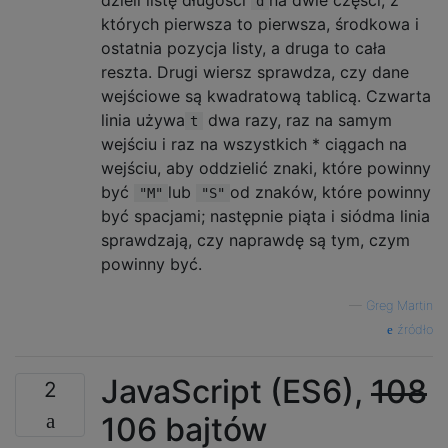
dzieli listę długości
na dwie części, z
d
których pierwsza to pierwsza, środkowa i
ostatnia pozycja listy, a druga to cała
reszta. Drugi wiersz sprawdza, czy dane
wejściowe są kwadratową tablicą. Czwarta
linia używa
dwa razy, raz na samym
t
wejściu i raz na wszystkich * ciągach na
wejściu, aby oddzielić znaki, które powinny
być
lub
od znaków, które powinny
"M"
"S"
być spacjami; następnie piąta i siódma linia
sprawdzają, czy naprawdę są tym, czym
powinny być.
—
Greg Martin
źródło
JavaScript (ES6),
108
2
106 bajtów