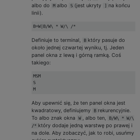
albo do
albo
(jest ukryty
na końcu
M
S
]
linii).
Definiuje to terminal,
który pasuje do
B
około jednej czwartej wyniku, tj. Jeden
panel okna z lewą i górną ramką. Coś
takiego:
MSM

S  

Aby upewnić się, że ten panel okna jest
kwadratowy, definiujemy
rekurencyjnie.
B
To albo znak okna
, albo ten,
W
B/W\ * W/\
który dodaje jedną warstwę po prawej i
/*
na dole. Aby zobaczyć, jak to robi, usuńmy