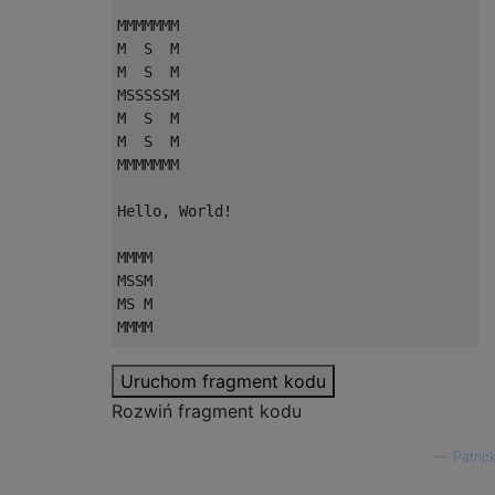
MMMMMMM

M  S  M

M  S  M

MSSSSSM

M  S  M

M  S  M

MMMMMMM

Hello
,
World
!
MMMM

MSSM

MS M

MMMM

MMSMM

Uruchom fragment kodu
M S
.
M

Rozwiń fragment kodu
sSSSS

M S M

—
Patric
MMSMM
