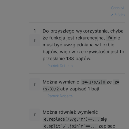
M S M

—
Chris M.
MMSMM

źródło
MMMMMMM

M  M  M

1
Do przyszłego wykorzystania, chyba
MMMMMMM

że funkcja jest rekurencyjna,
nie
f=
M  M  M

musi być uwzględniana w liczbie
MMMMMMM

bajtów, więc w rzeczywistości jest to
przesłanie 138 bajtów.
MMMMMMM

M M M M

—
Patrick Roberts,
MMMMMMM

M M M M

Można wymienić
ze
z=-1+s/2|0
z=
MMMMMMM

aby zapisać 1 bajt
M M M M

(s-3)/2
MMMMMMM
`.
split
(
'\n\n'
)
—
Patrick Roberts
truthy
.
forEach
(
test
=>{
Można również wymienić
  console
.
log
(
test
,
f
(
test
.
split
(
'\n'
)))
się
})
e.replace(/S/g,'M')==...
zapisać
e.split`S`.join`M`==...