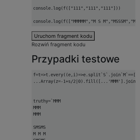
console
.
log
(
f
([
"111"
,
"111"
,
"111"
]))
console
.
log
(
f
([
"MMMMM"
,
"M S M"
,
"MSSSM"
,
"M 
Uruchom fragment kodu
Rozwiń fragment kodu
Przypadki testowe
f
=
t
=>
t
.
every
((
e
,
i
)=>
e
.
split
`
S
`.
join
`
M
`==[.
...
Array
(
z
=-
1
+
s
/
2
|
0
).
fill
([...
'MMM'
].
join
(
truthy
=`
MMM

MMM

MMM

SMSMS

M M M
