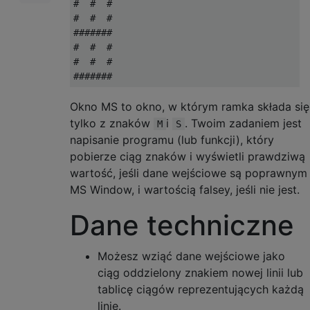
#  #  #

#  #  #

#######

#  #  #

#  #  #

Okno MS to okno, w którym ramka składa się
tylko z znaków
i
. Twoim zadaniem jest
M
S
napisanie programu (lub funkcji), który
pobierze ciąg znaków i wyświetli prawdziwą
wartość, jeśli dane wejściowe są poprawnym
MS Window, i wartością falsey, jeśli nie jest.
Dane techniczne
Możesz wziąć dane wejściowe jako
ciąg oddzielony znakiem nowej linii lub
tablicę ciągów reprezentujących każdą
linię.