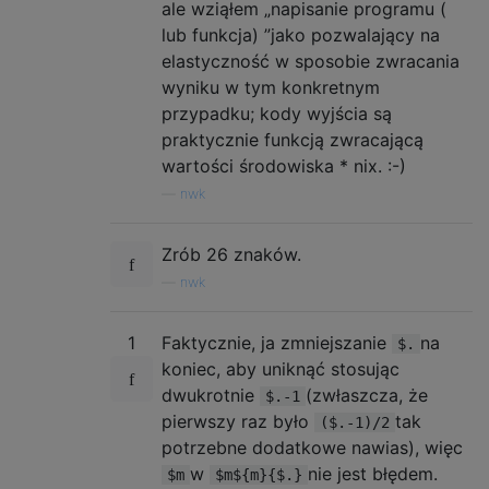
ale wziąłem „napisanie programu (
lub funkcja) ”jako pozwalający na
elastyczność w sposobie zwracania
wyniku w tym konkretnym
przypadku; kody wyjścia są
praktycznie funkcją zwracającą
wartości środowiska * nix. :-)
—
nwk
Zrób 26 znaków.
—
nwk
1
Faktycznie, ja zmniejszanie
na
$.
koniec, aby uniknąć stosując
dwukrotnie
(zwłaszcza, że
$.-1
pierwszy raz było
tak
($.-1)/2
potrzebne dodatkowe nawias), więc
w
nie jest błędem.
$m
$m${m}{$.}