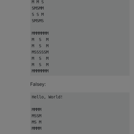
M M S

SMSMM

S S M

SMSMS

MMMMMMM

M  S  M

M  S  M

MSSSSSM

M  S  M

M  S  M

Falsey:
Hello, World!

MMMM

MSSM

MS M

MMMM
