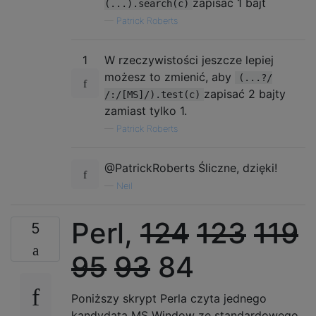
zapisać 1 bajt
(...).search(c)
—
Patrick Roberts
1
W rzeczywistości jeszcze lepiej
możesz to zmienić, aby
(...?/
zapisać 2 bajty
/:/[MS]/).test(c)
zamiast tylko 1.
—
Patrick Roberts
@PatrickRoberts Śliczne, dzięki!
—
Neil
Perl,
124
123
119
5
95
93
84
Poniższy skrypt Perla czyta jednego
kandydata MS Window ze standardowego