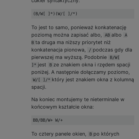
cukier syntaktyczny:
To jest to samo, ponieważ konkatenację
poziomą można zapisać albo,
albo
AB
A
ta druga ma niższy priorytet niż
B
konkatenacja pionowa,
podczas gdy dla
/
pierwszej ma wyższą. Podobnie
B/W[
jest
ze znakiem okna i rzędem spacji
]*
B
poniżej. A następnie dołączamy poziomo,
który jest znakiem okna z kolumną
W/[ ]/*
spacji.
Na koniec montujemy te nieterminale w
końcowym kształcie okna:
To cztery panele okien,
po których
B