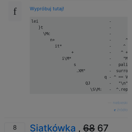
Wypróbuj tutaj!
lei                              -         
   }t                            -        (
     \Mc                         -       "M
        n+                       -      ^ +
          it*                    -     ^ * 
                 +               -    ^ + V
             i\M*                -     "M"*
                  s              -   palind
                   .XM"          -  surroun
                               q - ^ == V

                       QJ        -   "\n".j
—
niebieski
źródło
Siatkówka
,
68
67
8