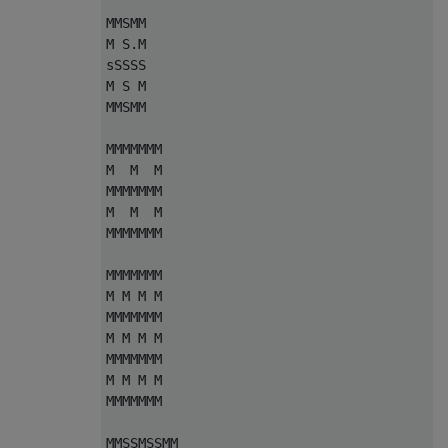
MMSMM

M S.M

sSSSS

M S M

MMSMM

MMMMMMM

M  M  M

MMMMMMM

M  M  M

MMMMMMM

MMMMMMM

M M M M

MMMMMMM

M M M M

MMMMMMM

M M M M

MMMMMMM

MMSSMSSMM
