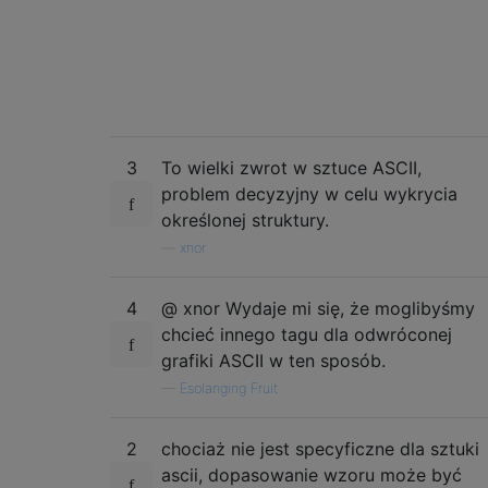
3
To wielki zwrot w sztuce ASCII,
problem decyzyjny w celu wykrycia
określonej struktury.
—
xnor
4
@ xnor Wydaje mi się, że moglibyśmy
chcieć innego tagu dla odwróconej
grafiki ASCII w ten sposób.
—
Esolanging Fruit
2
chociaż nie jest specyficzne dla sztuki
ascii, dopasowanie wzoru może być