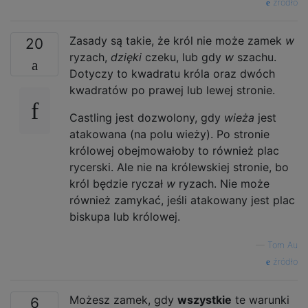
źródło
Zasady są takie, że król nie może zamek
w
20
ryzach,
dzięki
czeku, lub gdy
w
szachu.
Dotyczy to kwadratu króla oraz dwóch
kwadratów po prawej lub lewej stronie.
Castling jest dozwolony, gdy
wieża
jest
atakowana (na polu wieży). Po stronie
królowej obejmowałoby to również plac
rycerski. Ale nie na królewskiej stronie, bo
król będzie ryczał
w
ryzach. Nie może
również zamykać, jeśli atakowany jest plac
biskupa lub królowej.
—
Tom Au
źródło
Możesz zamek, gdy
wszystkie
te warunki
6