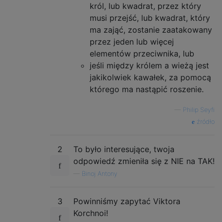
król, lub kwadrat, przez który
musi przejść, lub kwadrat, który
ma zająć, zostanie zaatakowany
przez jeden lub więcej
elementów przeciwnika, lub
jeśli między królem a wieżą jest
jakikolwiek kawałek, za pomocą
którego ma nastąpić roszenie.
—
Philip Seyfi
źródło
2
To było interesujące, twoja
odpowiedź zmieniła się z NIE na TAK!
—
Binoj Antony
3
Powinniśmy zapytać Viktora
Korchnoi!