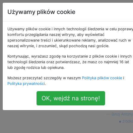
Szachy
Tagi
Account
Używamy plików cookie
Kiedy jest możliwy
Używamy plików cookie i innych technologii śledzenia w celu popraw
komfortu przeglądania naszej witryny, aby wyświetlać
spersonalizowane treści i ukierunkowane reklamy, analizować ruch w
castling?
naszej witrynie, i zrozumieć, skąd pochodzą nasi goście.
Kontynuując, wyrażasz zgodę na korzystanie z plików cookie i innych
technologii śledzenia oraz potwierdzasz, że masz co najmniej 16 lat
Czy castling jest możliwy, jeśli którykolwiek
68
lub zgodę rodzica lub opiekuna.
z kwadratów uczestniczących w castlingu
Możesz przeczytać szczegóły w naszym
Polityka plików cookie
i
jest atakowany, czy jest to problem tylko
Polityka prywatności
.
wtedy, gdy kwadraty poruszane przez króla
są atakowane, a nie te, które porusza wieża?
OK, wejdź na stronę!
rules
kings
castling
rooks
check
—
Binoj Antony
źródło