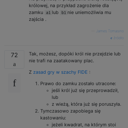
królowej, na przykład zagrożenie dla
zamku
lub
nie uniemożliwia mu
a1
b1
zajścia .
—
James Tomasino
źródło
Tak, możesz, dopóki król nie przejdzie lub
72
nie trafi na zaatakowany plac.
Z
zasad gry w szachy FIDE
:
Prawo do zamku zostało utracone:
jeśli król już się przeprowadził,
lub
z wieżą, która już się poruszyła.
Tymczasowo zapobiega się
kastowaniu:
jeżeli kwadrat, na którym stoi