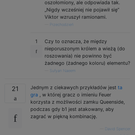
oszołomiony, ale odpowiada tak.
„Nigdy wcześniej nie pojawił się”
Viktor wzruszył ramionami.
—
Przechodzień
1
Czy to oznacza, że ​​między
nieporuszonym królem a wieżą (do
roszowania) nie powinno być
żadnego (żadnego koloru) elementu?
—
Sufyan Naeem
Jednym z ciekawych przykładów jest
ta
21
gra
, w której gracz o imieniu Feuer
korzysta z możliwości zamku Queenside,
podczas gdy b1 jest atakowany, aby
zagrać w piękną kombinację.
—
David Spencer