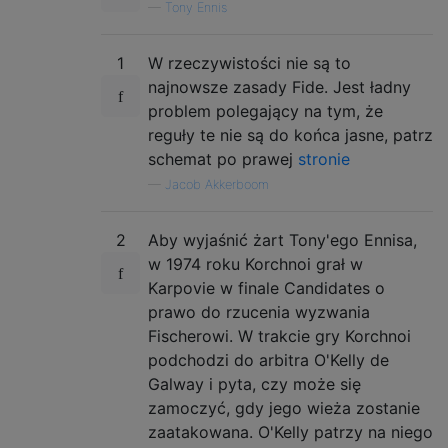
—
Tony Ennis
1
W rzeczywistości nie są to
najnowsze zasady Fide. Jest ładny
problem polegający na tym, że
reguły te nie są do końca jasne, patrz
schemat po prawej
stronie
—
Jacob Akkerboom
2
Aby wyjaśnić żart Tony'ego Ennisa,
w 1974 roku Korchnoi grał w
Karpovie w finale Candidates o
prawo do rzucenia wyzwania
Fischerowi. W trakcie gry Korchnoi
podchodzi do arbitra O'Kelly de
Galway i pyta, czy może się
zamoczyć, gdy jego wieża zostanie
zaatakowana. O'Kelly patrzy na niego