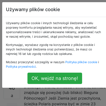
Astronomia
Tagi
Account
Używamy plików cookie
Jeśli Ziemia jest
Używamy plików cookie i innych technologii śledzenia w celu
poprawy komfortu przeglądania naszej witryny, aby wyświetlać
spersonalizowane treści i ukierunkowane reklamy, analizować ruch
przechylona, ​​
w naszej witrynie, i zrozumieć, skąd pochodzą nasi goście.
dlaczego Polaris jest
Kontynuując, wyrażasz zgodę na korzystanie z plików cookie i
innych technologii śledzenia oraz potwierdzasz, że masz co
najmniej 16 lat lub zgodę rodzica lub opiekuna.
zawsze powyżej tego
Możesz przeczytać szczegóły w naszym
Polityka plików cookie
i
samego miejsca?
Polityka prywatności
.
OK, wejdź na stronę!
Dlaczego Polaris, Gwiazda Północna, zawsze
46
znajduje się powyżej (lub blisko) Bieguna
Północnego? Jeśli Ziemia jest przechylona, ​​
ścieżka Polaris powinna być w zimie 23