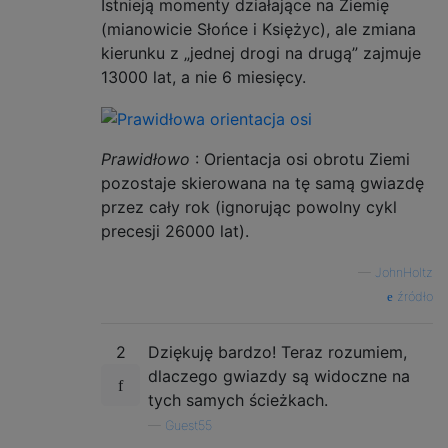
Istnieją momenty działające na Ziemię
(mianowicie Słońce i Księżyc), ale zmiana
kierunku z „jednej drogi na drugą” zajmuje
13000 lat, a nie 6 miesięcy.
Prawidłowo
: Orientacja osi obrotu Ziemi
pozostaje skierowana na tę samą gwiazdę
przez cały rok (ignorując powolny cykl
precesji 26000 lat).
—
JohnHoltz
źródło
2
Dziękuję bardzo! Teraz rozumiem,
dlaczego gwiazdy są widoczne na
tych samych ścieżkach.
—
Guest55