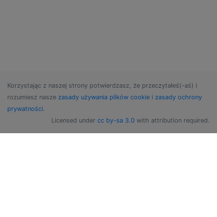
Korzystając z naszej strony potwierdzasz, że przeczytałeś(-aś) i
rozumiesz nasze
zasady używania plików cookie
i
zasady ochrony
prywatności
.
Licensed under
cc by-sa 3.0
with attribution required.