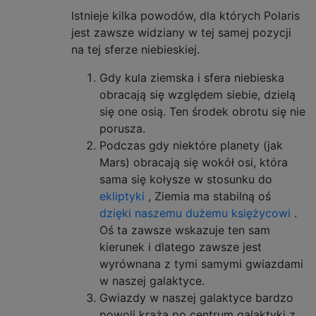
Istnieje kilka powodów, dla których Polaris
jest zawsze widziany w tej samej pozycji
na tej sferze niebieskiej.
Gdy kula ziemska i sfera niebieska
obracają się względem siebie, dzielą
się one osią. Ten środek obrotu się nie
porusza.
Podczas gdy niektóre planety (jak
Mars) obracają się wokół osi, która
sama się kołysze w stosunku do
ekliptyki
, Ziemia ma stabilną oś
dzięki naszemu dużemu księżycowi
.
Oś ta zawsze wskazuje ten sam
kierunek i dlatego zawsze jest
wyrównana z tymi samymi gwiazdami
w naszej galaktyce.
Gwiazdy w naszej galaktyce bardzo
powoli krążą po centrum galaktyki z