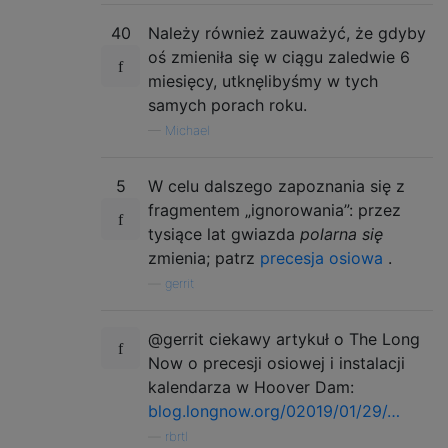
40
Należy również zauważyć, że gdyby
oś zmieniła się w ciągu zaledwie 6
miesięcy, utknęlibyśmy w tych
samych porach roku.
—
Michael
5
W celu dalszego zapoznania się z
fragmentem „ignorowania”: przez
tysiące lat gwiazda
polarna się
zmienia; patrz
precesja osiowa
.
—
gerrit
@gerrit ciekawy artykuł o The Long
Now o precesji osiowej i instalacji
kalendarza w Hoover Dam:
blog.longnow.org/02019/01/29/…
—
rbrtl