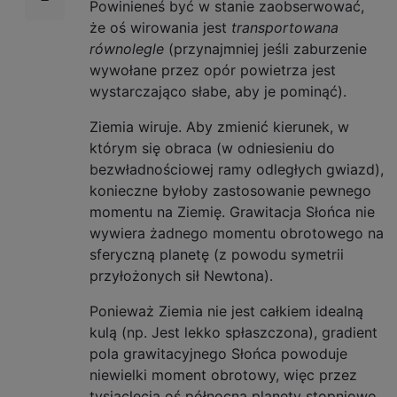
Powinieneś być w stanie zaobserwować,
że oś wirowania jest
transportowana
równolegle
(przynajmniej jeśli zaburzenie
wywołane przez opór powietrza jest
wystarczająco słabe, aby je pominąć).
Ziemia wiruje. Aby zmienić kierunek, w
którym się obraca (w odniesieniu do
bezwładnościowej ramy odległych gwiazd),
konieczne byłoby zastosowanie pewnego
momentu na Ziemię. Grawitacja Słońca nie
wywiera żadnego momentu obrotowego na
sferyczną planetę (z powodu symetrii
przyłożonych sił Newtona).
Ponieważ Ziemia nie jest całkiem idealną
kulą (np. Jest lekko spłaszczona), gradient
pola grawitacyjnego Słońca powoduje
niewielki moment obrotowy, więc przez
tysiąclecia oś północna planety stopniowo