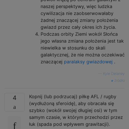
naszej perspektywy, więc ludzka
cywilizacja nie zaobserwowałaby
żadnej znaczącej zmiany położenia
gwiazd przez cały okres ich życia.
Podczas orbity Ziemi wokół Słońca
jego własna zmiana położenia jest tak
niewielka w stosunku do skali
galaktycznej, że nie można oczekiwać
znaczącej
paralaksy gwiazdowej
.
—
Kyle Delaney
źródło
Kopnij (lub podrzucaj) piłkę AFL / rugby
4
(wydłużoną sferoidę), aby obracała się
szybko (wokół swojej długiej osi) w tym
samym czasie, w którym przechodzi przez
łuk (spada pod wpływem grawitacji).