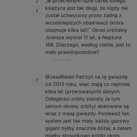
2
„w przeciwnym razie okres obiegu
księżyca jest tak długi, że nigdy nie
został uchwycony przez żadną z
wcześniejszych obserwacji (która
obejmuje kilka lat)”. Okres orbitalny
Jowisza wynosi 11 lat, a Neptuna
168. Dlaczego, według ciebie, jest to
mało prawdopodobne?
—
Jess Riedel
@JessRiedel Patrzyli na tę gwiazdę
od 2013 roku, więc mają co najmniej
kilka lat (przerywanych) danych.
Odległości orbity planety (a tym
samym okresy orbity) skalowane są
wraz z masą gwiazdy. Ponieważ ten
system jest tak mały, każdy gazowy
gigant byłby znacznie bliżej, a zatem
miałby stosunkowo krótki okres,