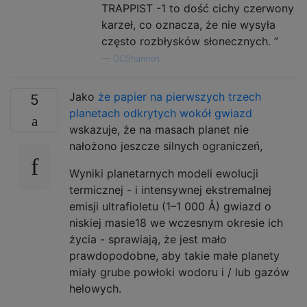
TRAPPIST -1 to dość cichy czerwony
karzeł, co oznacza, że ​​nie wysyła
często rozbłysków słonecznych. ”
—
DCShannon
Jako
że papier na pierwszych trzech
5
planetach odkrytych wokół gwiazd
wskazuje, że na masach planet nie
nałożono jeszcze silnych ograniczeń,
Wyniki planetarnych modeli ewolucji
termicznej - i intensywnej ekstremalnej
emisji ultrafioletu (1–1 000 Å) gwiazd o
niskiej masie18 we wczesnym okresie ich
życia - sprawiają, że jest mało
prawdopodobne, aby takie małe planety
miały grube powłoki wodoru i / lub gazów
helowych.