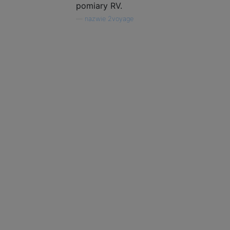
pomiary RV.
—
nazwie 2voyage