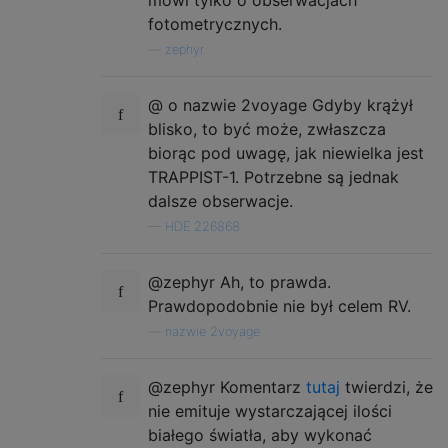
fotometrycznych.
—
zephyr
@ o nazwie 2voyage Gdyby krążył
blisko, to być może, zwłaszcza
biorąc pod uwagę, jak niewielka jest
TRAPPIST-1. Potrzebne są jednak
dalsze obserwacje.
—
HDE 226868
@zephyr Ah, to prawda.
Prawdopodobnie nie był celem RV.
—
nazwie 2voyage
@zephyr Komentarz
tutaj
twierdzi, że
nie emituje wystarczającej ilości
białego światła, aby wykonać