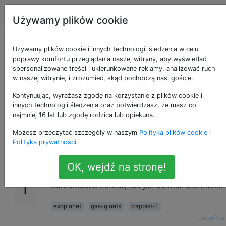
Astronomia
Tagi
Account
Używamy plików cookie
Czy istnieje gazowy
Używamy plików cookie i innych technologii śledzenia w celu
poprawy komfortu przeglądania naszej witryny, aby wyświetlać
spersonalizowane treści i ukierunkowane reklamy, analizować ruch
gigant krążący wokół
w naszej witrynie, i zrozumieć, skąd pochodzą nasi goście.
TRAPPIST-1?
Kontynuując, wyrażasz zgodę na korzystanie z plików cookie i
innych technologii śledzenia oraz potwierdzasz, że masz co
najmniej 16 lat lub zgodę rodzica lub opiekuna.
Możesz przeczytać szczegóły w naszym
Polityka plików cookie
i
Chciałbym wiedzieć, czy oprócz
tych planet
18
Polityka prywatności
.
astronomowie odkryli w tym układzie planetę
gazową taką jak Jowisz i czy na tych
OK, wejdź na stronę!
planetach mogłoby istnieć życie bez
ochraniacza komet, tak jak Jowisz dla Ziemi.
exoplanet
gas-giants
trappist-1
—
JeanPaul