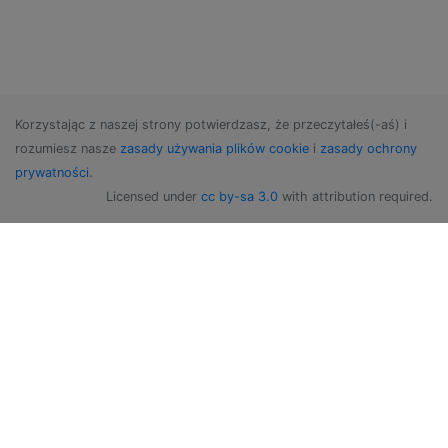
Korzystając z naszej strony potwierdzasz, że przeczytałeś(-aś) i
rozumiesz nasze
zasady używania plików cookie
i
zasady ochrony
prywatności
.
Licensed under
cc by-sa 3.0
with attribution required.