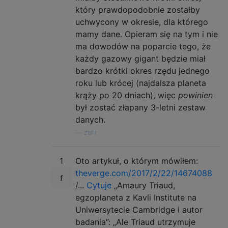
który prawdopodobnie zostałby
uchwycony w okresie, dla którego
mamy dane. Opieram się na tym i nie
ma dowodów na poparcie tego, że
każdy gazowy gigant będzie miał
bardzo krótki okres rzędu jednego
roku lub krócej (najdalsza planeta
krąży po 20 dniach), więc
powinien
był zostać złapany 3-letni zestaw
danych.
—
zefir
1
Oto artykuł, o którym mówiłem:
theverge.com/2017/2/22/14674088
/...
Cytuje
„Amaury Triaud,
egzoplaneta z Kavli Institute na
Uniwersytecie Cambridge i autor
badania”: „Ale Triaud utrzymuje