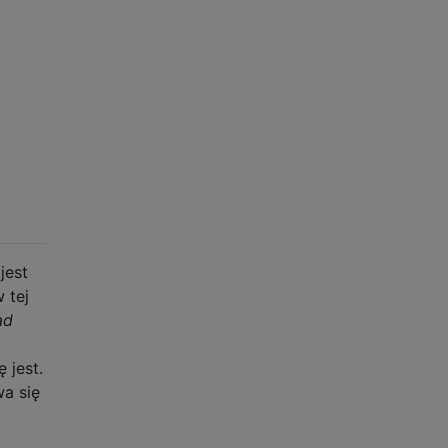
jest
 tej
ad
 jest.
wa się