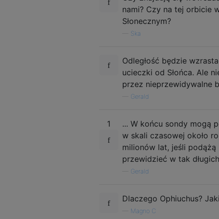
nami? Czy na tej orbicie
Słonecznym?
—
Ska
Odległość będzie wzrastać
ucieczki od Słońca. Ale n
przez nieprzewidywalne bl
—
Gerald
1
... W końcu sondy mogą p
w skali czasowej około r
milionów lat, jeśli podąż
przewidzieć w tak długic
—
Gerald
Dlaczego Ophiuchus? Jak
—
Magno C