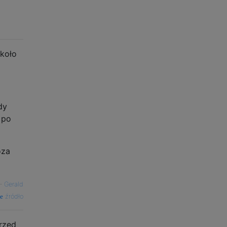
około
dy
 po
oza
—
Gerald
źródło
przed