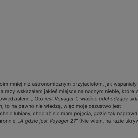
m mniej niż astronomicznym przyjaciołom, jak wspaniały 
lka razy wskazałem jakieś miejsce na nocnym niebie, które w
powiedziałem:
„
Oto
jest Voyager 1, właśnie odchodzący ukł
em, to na pewno nie wiedzą, więc moje oszustwo jest
hnie lubiany, chociaż nie mam pojęcia, gdzie tak naprawdę
hronnie:
„A gdzie jest Voyager 2?”
(Nie wiem, na razie ukry