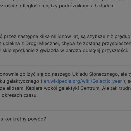
 wzrośnie odległość między podróżnikami a Układem
 przez następne kilka milionów lat; są szybsze niż prędko
ie uciekną z Drogi Mlecznej, chyba że zostaną przyspieszen
iskie spotkanie z gwiazdą w bardzo odległej przyszłości.
onownie zbliżyć się do naszego Układu Słonecznego, ale t
oku galaktycznego (
en.wikipedia.org/wiki/Galactic_year
), s
ą za elipsami Keplera wokół galaktyki Centrum. Ale tak trud
h okresach czasu.
iś konkretny powód?