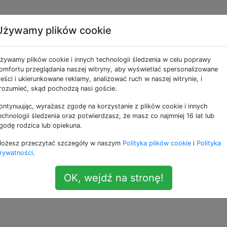
Używamy plików cookie
yager 1 (lub 2)? W jak
żywamy plików cookie i innych technologii śledzenia w celu poprawy
omfortu przeglądania naszej witryny, aby wyświetlać spersonalizowane
reści i ukierunkowane reklamy, analizować ruch w naszej witrynie, i
rozumieć, skąd pochodzą nasi goście.
ontynuując, wyrażasz zgodę na korzystanie z plików cookie i innych
echnologii śledzenia oraz potwierdzasz, że masz co najmniej 16 lat lub
powiedzi są
zablokowane,
ponieważ pytanie jest nie na tema
godę rodzica lub opiekuna.
ie nie akceptuje nowych odpowiedzi ani interakcji.
ożesz przeczytać szczegóły w naszym
Polityka plików cookie
i
Polityka
czny, czy leci w kierunku centrum galaktyki, z dala od nieg
rywatności
.
et prostopadle do galaktyki w kształcie dysku?
OK, wejdź na stronę!