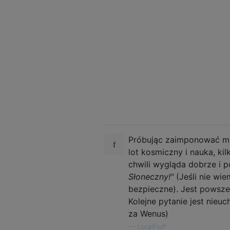
Próbując zaimponować moi
lot kosmiczny i nauka, ki
chwili wygląda dobrze i 
Słoneczny!"
(Jeśli nie wi
bezpieczne). Jest powszec
Kolejne pytanie jest nieuc
za Wenus)
—
LocalFluff