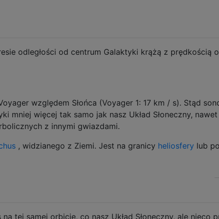
esie odległości od centrum Galaktyki krążą z prędkością 
 Voyager względem Słońca (Voyager 1: 17 km / s). Stąd son
yki mniej więcej tak samo jak nasz Układ Słoneczny, nawet
rbolicznych z innymi gwiazdami.
chus
, widzianego z Ziemi. Jest na granicy
heliosfery
lub p
na tej samej orbicie, co nasz Układ Słoneczny, ale nieco 