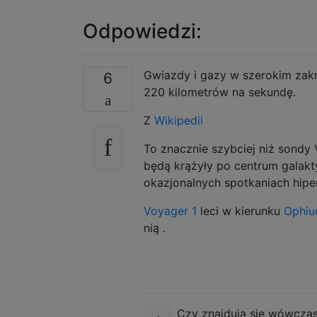
Odpowiedzi:
Gwiazdy i gazy w szerokim zakr
6
220 kilometrów na sekundę.
Z
Wikipedii
To znacznie szybciej niż sondy
będą krążyły po centrum galakt
okazjonalnych spotkaniach hipe
Voyager 1
leci w kierunku
Ophiu
nią .
Czy znajdują się wówczas 