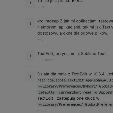
To nie jest praca. 10.8.4
—
śr.
@diimdeep Z jakimi aplikacjami testowa
niektórymi aplikacjami, takimi jak Text
dostosowują okna dialogowe plików.
—
Lri
TextEdit, przynajmniej Sublime Text.
—
diimdeep
Działa dla mnie z TextEdit w 10.8.4. Jeśl
read com.apple.TextEdit AppleShowAllF
~/Library/Preferences/ByHost/.Global
defaults -currentHost read -g AppleS
TextEdit , zastępują one klucz w
~/Library/Preferences/.GlobalPrefere
—
Lri,