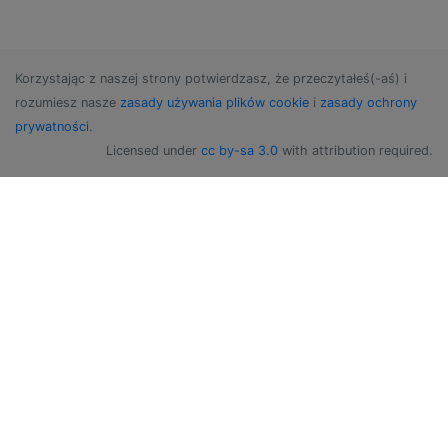
Korzystając z naszej strony potwierdzasz, że przeczytałeś(-aś) i
rozumiesz nasze
zasady używania plików cookie
i
zasady ochrony
prywatności
.
Licensed under
cc by-sa 3.0
with attribution required.