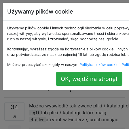
Apple
Tagi
Account
Używamy plików cookie
Czy zawsze można
Używamy plików cookie i innych technologii śledzenia w celu popraw
naszej witryny, aby wyświetlać spersonalizowane treści i ukierunkow
ruch w naszej witrynie, i zrozumieć, skąd pochodzą nasi goście.
wyświetlać ukryte /
Kontynuując, wyrażasz zgodę na korzystanie z plików cookie i innych 
pliki kropkowe w
oraz potwierdzasz, że masz co najmniej 16 lat lub zgodę rodzica lub 
Możesz przeczytać szczegóły w naszym
Polityka plików cookie
i
Poli
oknach dialogowych
OK, wejdź na stronę!
Otwórz / Zapisz?
Można wyświetlić tak zwane pliki / katalogi d
34
lub pliki / katalogi, które mają
.git
atrybut w Finderze, uruchamiając
Hidden