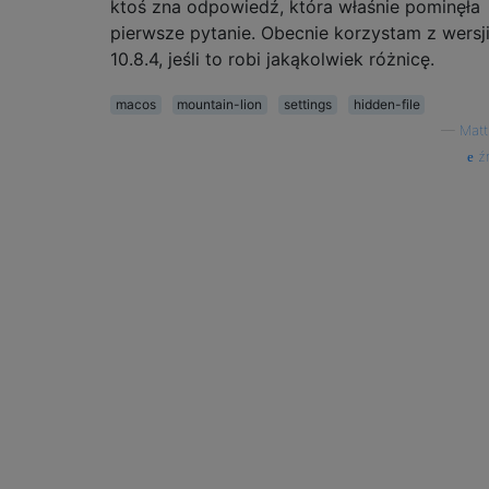
ktoś zna odpowiedź, która właśnie pominęła
pierwsze pytanie. Obecnie korzystam z wersj
10.8.4, jeśli to robi jakąkolwiek różnicę.
macos
mountain-lion
settings
hidden-file
—
Mat
źr