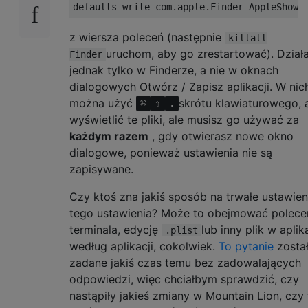
z wiersza poleceń (następnie
killall
uruchom, aby go zrestartować). Działa
Finder
jednak tylko w Finderze, a nie w oknach
dialogowych Otwórz / Zapisz aplikacji. W nic
można użyć
skrótu klawiaturowego, 
⌘
⇧
.
wyświetlić te pliki, ale musisz go używać za
każdym razem
, gdy otwierasz nowe okno
dialogowe, ponieważ ustawienia nie są
zapisywane.
Czy ktoś zna jakiś sposób na trwałe ustawien
tego ustawienia? Może to obejmować polece
terminala, edycję
lub inny plik w aplika
.plist
według aplikacji, cokolwiek.
To pytanie
zosta
zadane jakiś czas temu bez zadowalających
odpowiedzi, więc chciałbym sprawdzić, czy
nastąpiły jakieś zmiany w Mountain Lion, czy 