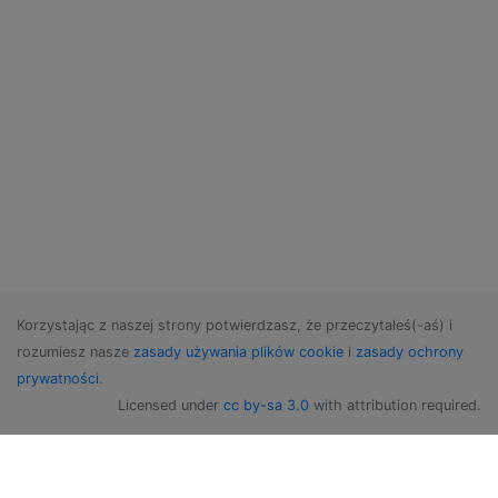
Korzystając z naszej strony potwierdzasz, że przeczytałeś(-aś) i
rozumiesz nasze
zasady używania plików cookie
i
zasady ochrony
prywatności
.
Licensed under
cc by-sa 3.0
with attribution required.