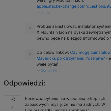
wersji gry Mountain Lion.
apple.stackexchange.com/questions/937
—
bmike
Próbuję zainstalować instalator syste
X Mountain Lion na dysku zewnętrznym 
pewno będę na bieżąco informować o 
Do celów linków:
Czy mogę zainstalow
Mavericks po otrzymaniu Yosemite?
- j
wiele pytań ...
—
Graham Perrin
Odpowiedzi:
Ponieważ pytanie nie wspomina o kopiach
10
zapasowych, myślę, że nie ma żadnych. W
tym przypadku można spróbować