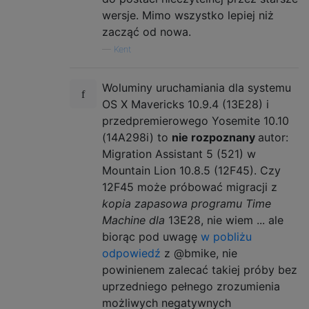
wersje. Mimo wszystko lepiej niż
zacząć od nowa.
—
Kent
Woluminy uruchamiania dla systemu
OS X Mavericks 10.9.4 (13E28) i
przedpremierowego Yosemite 10.10
(14A298i) to
nie rozpoznany
autor:
Migration Assistant 5 (521) w
Mountain Lion 10.8.5 (12F45). Czy
12F45 może próbować migracji z
kopia zapasowa programu Time
Machine dla
13E28, nie wiem ... ale
biorąc pod uwagę
w pobliżu
odpowiedź
z @bmike, nie
powinienem zalecać takiej próby bez
uprzedniego pełnego zrozumienia
możliwych negatywnych