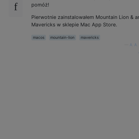
pomóż!
Pierwotnie zainstalowałem Mountain Lion & a
Mavericks w sklepie Mac App Store.
macos
mountain-lion
mavericks
—
A. A