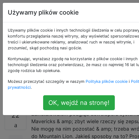
Apple
Tagi
Account
Używamy plików cookie
Wycofaj się z OS X
Używamy plików cookie i innych technologii śledzenia w celu popraw
komfortu przeglądania naszej witryny, aby wyświetlać spersonalizow
treści i ukierunkowane reklamy, analizować ruch w naszej witrynie, i
Mavericks (lub
zrozumieć, skąd pochodzą nasi goście.
nowszego systemu
Kontynuując, wyrażasz zgodę na korzystanie z plików cookie i innych
technologii śledzenia oraz potwierdzasz, że masz co najmniej 16 lat l
zgodę rodzica lub opiekuna.
operacyjnego) do
Możesz przeczytać szczegóły w naszym
Polityka plików cookie
i
Poli
Mountain Lion
prywatności
.
OK, wejdź na stronę!
Zainstalowałem podgląd dewelopera system
22
Mavericks & amp; zbyt wiele rzeczy się zepsu
Nie mogę na nim pozostać & amp; trzeba wró
do Mountain Lion. Jakieś sposoby na to? Pro