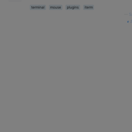
terminal
mouse
plugins
iterm
—
S
ź