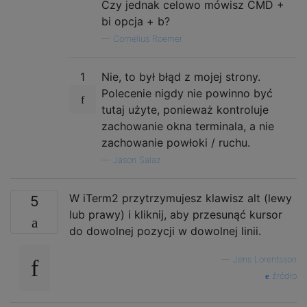
Czy jednak celowo mówisz CMD +
bi opcja + b?
—
Cornelius Roemer
1
Nie, to był błąd z mojej strony.
Polecenie nigdy nie powinno być
tutaj użyte, ponieważ kontroluje
zachowanie okna terminala, a nie
zachowanie powłoki / ruchu.
—
Jason Salaz
W iTerm2 przytrzymujesz klawisz alt (lewy
5
lub prawy) i kliknij, aby przesunąć kursor
do dowolnej pozycji w dowolnej linii.
—
Jens Lorentsson
źródło