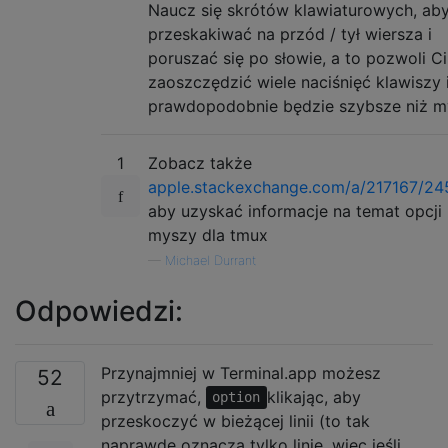
Naucz się skrótów klawiaturowych, ab
przeskakiwać na przód / tył wiersza i
poruszać się po słowie, a to pozwoli Ci
zaoszczędzić wiele naciśnięć klawiszy 
prawdopodobnie będzie szybsze niż m
1
Zobacz także
apple.stackexchange.com/a/217167/24
aby uzyskać informacje na temat opcji
myszy dla tmux
—
Michael Durrant
Odpowiedzi:
Przynajmniej w Terminal.app możesz
52
przytrzymać,
klikając, aby
option
przeskoczyć w bieżącej linii (to tak
naprawdę oznacza tylko linię, więc jeśli