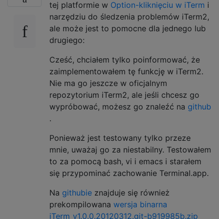
tej platformie w
Option-kliknięciu w iTerm
i
narzędziu do śledzenia problemów iTerm2,
ale może jest to pomocne dla jednego lub
drugiego:
Cześć, chciałem tylko poinformować, że
zaimplementowałem tę funkcję w iTerm2.
Nie ma go jeszcze w oficjalnym
repozytorium iTerm2, ale jeśli chcesz go
wypróbować, możesz go znaleźć na
github
.
Ponieważ jest testowany tylko przeze
mnie, uważaj go za niestabilny. Testowałem
to za pomocą bash, vi i emacs i starałem
się przypominać zachowanie Terminal.app.
Na
githubie
znajduje się również
prekompilowana
wersja binarna
iTerm_v1.0.0.20120312.git-b919985b.zip