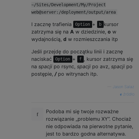
~/Sites/Development/My/Project
web@server:/deployment/output/area
I zacznę trafienia
+
kursor
Option
b
zatrzyma się na
A
w dziedzinie,
o
w
wydajnością,
d
w rozmieszczania itp
Jeśli przejdę do początku linii i zacznę
naciskać
+
, kursor zatrzyma się
Option
f
na
spacji
po rsync,
spacji
po avz,
spacji
po
postępie,
/
po witrynach itp.
—
Jason Salaz
źródło
Podoba mi się twoje rozważne
rozwiązanie „problemu XY”. Chociaż
nie odpowiada na pierwotne pytanie,
jest to bardzo godna alternatywa.