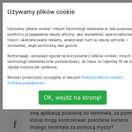
Apple
Tagi
Account
Używamy plików cookie
Jak przeskoczyć do
Używamy plików cookie i innych technologii śledzenia w celu popraw
komfortu przeglądania naszej witryny, aby wyświetlać spersonalizow
treści i ukierunkowane reklamy, analizować ruch w naszej witrynie, i
lokalizacji za pomocą
zrozumieć, skąd pochodzą nasi goście.
myszy na iTerm /
Kontynuując, wyrażasz zgodę na korzystanie z plików cookie i innych
technologii śledzenia oraz potwierdzasz, że masz co najmniej 16 lat l
zgodę rodzica lub opiekuna.
terminal?
Możesz przeczytać szczegóły w naszym
Polityka plików cookie
i
Polityka prywatności
.
Przez większość czasu pracuję na terminalu.
43
OK, wejdź na stronę!
Czy istnieje aplikacja / wtyczka nad iTerm lu
inną aplikacją podobną do terminala, za pom
której mogę kontrolować położenie kursora
mojego terminala za pomocą myszy?