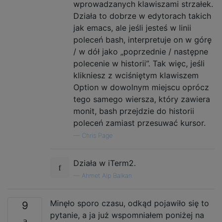
wprowadzanych klawiszami strzałek.
Działa to dobrze w edytorach takich
jak emacs, ale jeśli jesteś w linii
poleceń bash, interpretuje on w górę
/ w dół jako „poprzednie / następne
polecenie w historii”. Tak więc, jeśli
klikniesz z wciśniętym klawiszem
Option w dowolnym miejscu oprócz
tego samego wiersza, który zawiera
monit, bash przejdzie do historii
poleceń zamiast przesuwać kursor.
—
Chris Page
Działa w iTerm2.
—
Ahmet Alp Balkan
Minęło sporo czasu, odkąd pojawiło się to
9
pytanie, a ja już wspomniałem poniżej na