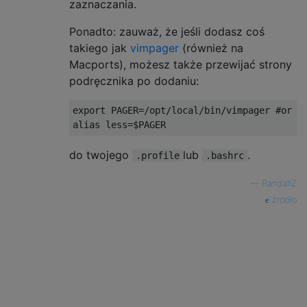
zaznaczania.
Ponadto: zauważ, że jeśli dodasz coś
takiego jak
vimpager
(również na
Macports), możesz także przewijać strony
podręcznika po dodaniu:
export PAGER
=/
opt
/
local
/
bin
/
vimpager 
#or w
alias less
=
$PAGER
do twojego
lub
.
.profile
.bashrc
—
RandallZ
źródło