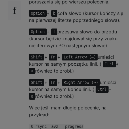
poruszania się po wierszu polecenia.
+
cofa słowo (kursor kończy się
Option
b
na pierwszej literze poprzedniego słowa).
+
przesuwa słowo do przodu
Option
f
(kursor będzie znajdował się przy znaku
nieliterowym PO następnym słowie).
+
+
umieści
Shift
Fn
Left Arrow (←)
kursor na samym początku linii. (
+
Ctrl
również to zrobi.)
a
+
+
umieści
Shift
Fn
Right Arrow (→)
kursor na samym końcu linii. (
+
Ctrl
również to zrobi.)
e
Więc jeśli mam długie polecenie, na
przykład:
$ rsync -avz --progress