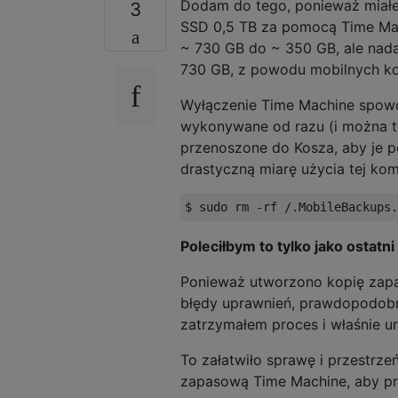
Dodam do tego, ponieważ miałe
3
SSD 0,5 TB za pomocą Time Mach
~ 730 GB do ~ 350 GB, ale nada
730 GB, z powodu mobilnych ko
Wyłączenie Time Machine spowod
wykonywane od razu (i można t
przenoszone do Kosza, aby je pó
drastyczną miarę użycia tej ko
Poleciłbym to tylko jako ostatni
Ponieważ utworzono kopię zapa
błędy uprawnień, prawdopodobni
zatrzymałem proces i właśnie 
To załatwiło sprawę i przestrze
zapasową Time Machine, aby prz