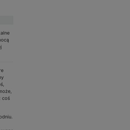
kalne
mocą
j
re
ny
ś,
omoże,
z coś
odniu.