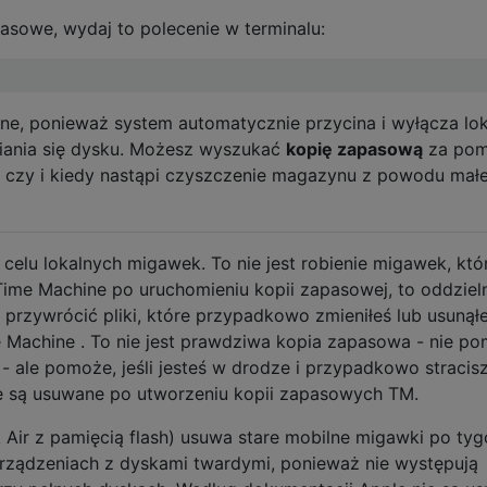
asowe, wydaj to polecenie w terminalu:
zne, ponieważ system automatycznie przycina i wyłącza lo
iania się dysku. Możesz wyszukać
kopię zapasową
za po
ć, czy i kiedy nastąpi czyszczenie magazynu z powodu małe
o celu lokalnych migawek. To nie jest robienie migawek, któ
Time Machine po uruchomieniu kopii zapasowej, to oddziel
przywrócić pliki, które przypadkowo zmieniłeś lub usunąłe
e Machine . To nie jest prawdziwa kopia zapasowa - nie p
i - ale pomoże, jeśli jesteś w drodze i przypadkowo stracis
ie są usuwane po utworzeniu kopii zapasowych TM.
ir z pamięcią flash) usuwa stare mobilne migawki po tyg
rządzeniach z dyskami twardymi, ponieważ nie występują