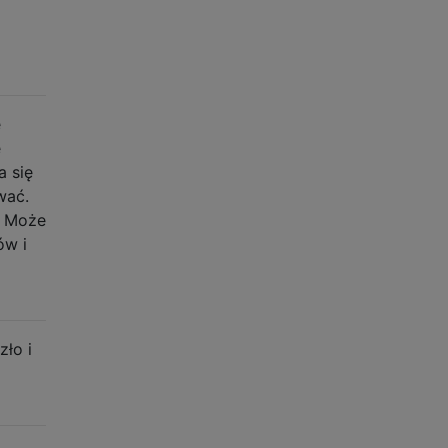
e
e
a się
wać.
. Może
ów i
zło i