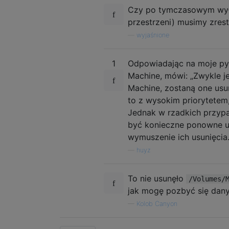
Czy po tymczasowym wyłą
przestrzeni) musimy zres
—
wyjaśnione
1
Odpowiadając na moje pyta
Machine, mówi: „Zwykle je
Machine, zostaną one usun
to z wysokim priorytetem
Jednak w rzadkich przypa
być konieczne ponowne u
wymuszenie ich usunięcia.
—
huyz
To nie usunęło
/Volumes/
jak mogę pozbyć się dan
—
Kolob Canyon