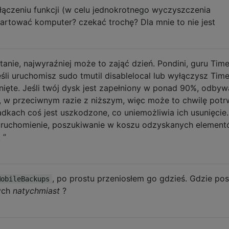
czeniu funkcji (w celu jednokrotnego wyczyszczenia
tartować komputer? czekać trochę? Dla mnie to nie jest
nie, najwyraźniej może to zająć dzień. Pondini, guru Tim
śli uruchomisz sudo tmutil disablelocal lub wyłączysz Tim
ięte. Jeśli twój dysk jest zapełniony w ponad 90%, odbyw
, w przeciwnym razie z niższym, więc może to chwilę potr
dkach coś jest uszkodzone, co uniemożliwia ich usunięcie
ruchomienie, poszukiwanie w koszu odzyskanych element
 ”
, po prostu przeniosłem go gdzieś. Gdzie pos
MobileBackups
ych
natychmiast
?