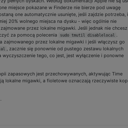
rzy pełnych dyskach. Według dokumentacji Apple nie są u
ępne miejsce pokazane w Finderze nie bierze pod uwagę
taną one automatycznie usunięte, jeśli zajdzie potrzeba, 
iej 20% wolnego miejsca na dysku - więc ogólnie nie
zajmowane przez lokalne migawki. Jeśli jednak nie chcesz
ączyć za pomocą polecenia
.
sudo tmutil disablelocal
a zajmowanego przez lokalne migawki i jeśli włączysz go
, zacznie się ponownie od pustego zestawu lokalnych
cal
wyczyszczenie tego, co jest, jest wyłączenie i ponowne
kopii zapasowych jest przechowywanych, aktywując Time
ją lokalne migawki, a fioletowe oznaczają rzeczywiste kop
.