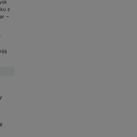
ysk
sku z
ar ~
o
ują
y
ię