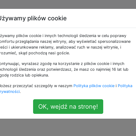
Używamy plików cookie
gromny folder
żywamy plików cookie i innych technologii śledzenia w celu poprawy
omfortu przeglądania naszej witryny, aby wyświetlać spersonalizowane
reści i ukierunkowane reklamy, analizować ruch w naszej witrynie, i
rozumieć, skąd pochodzą nasi goście.
ontynuując, wyrażasz zgodę na korzystanie z plików cookie i innych
ckups dość duży, waży 160 GiB. Czy folder .MobileBackups
echnologii śledzenia oraz potwierdzasz, że masz co najmniej 16 lat lub
po „sesji tworzenia kopii zapasowych” Time Machine?
godę rodzica lub opiekuna.
ożesz przeczytać szczegóły w naszym
Polityka plików cookie
i
Polityka
dysku zewnętrznym, w jaki sposób mogę odzyskać 160 G
rywatności
.
ogę po prostu usunąć ten folder lub ustawić limit kopii
obilnych?
OK, wejdź na stronę!