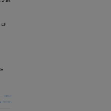
suwane
i
 ich
ie
—
kable
źródło