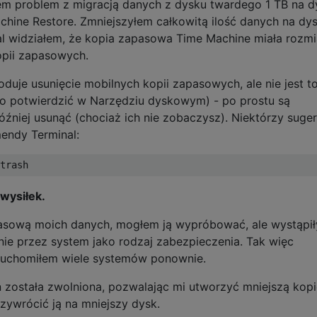
m problem z migracją danych z dysku twardego 1 TB na d
ine Restore. Zmniejszyłem całkowitą ilość danych na dy
l widziałem, że kopia zapasowa Time Machine miała rozmi
pii zapasowych.
uje usunięcie mobilnych kopii zapasowych, ale nie jest t
o potwierdzić w Narzędziu dyskowym) - po prostu są
źniej usunąć (chociaż ich nie zobaczysz). Niektórzy suger
mendy Terminal:
 wysiłek.
sową moich danych, mogłem ją wypróbować, ale wystąpił
e przez system jako rodzaj zabezpieczenia. Tak więc
uruchomiłem wiele systemów ponownie.
ń została zwolniona, pozwalając mi utworzyć mniejszą kop
ywrócić ją na mniejszy dysk.