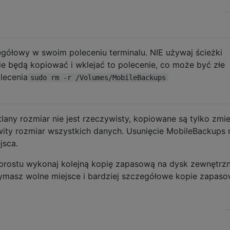
egółowy w swoim poleceniu terminalu. NIE używaj ścieżki
ie będą kopiować i wklejać to polecenie, co może być złe
lecenia
sudo rm -r /Volumes/MobileBackups
tlany rozmiar nie jest rzeczywisty, kopiowane są tylko zmi
kowity rozmiar wszystkich danych. Usunięcie MobileBackups 
jsca.
prostu wykonaj kolejną kopię zapasową na dysk zewnętrzn
zymasz wolne miejsce i bardziej szczegółowe kopie zapas