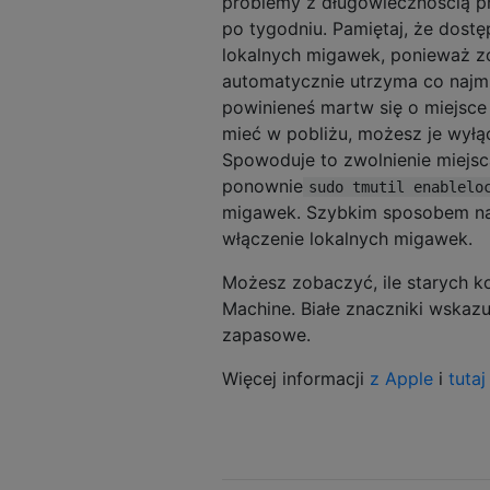
problemy z długowiecznością p
po tygodniu. Pamiętaj, że dost
lokalnych migawek, ponieważ zos
automatycznie utrzyma co najmn
powinieneś martw się o miejsce 
mieć w pobliżu, możesz je wył
Spowoduje to zwolnienie miejsc
ponownie
sudo tmutil enablelo
migawek. Szybkim sposobem na 
włączenie lokalnych migawek.
Możesz zobaczyć, ile starych 
Machine. Białe znaczniki wskazu
zapasowe.
Więcej informacji
z Apple
i
tutaj