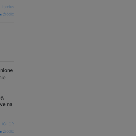
—
karolus
źródło
enione
nie
y,
owe na
—
IGHOR
źródło