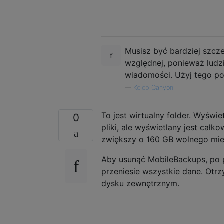
Musisz być bardziej szcz
względnej, ponieważ ludz
wiadomości. Użyj tego po
—
Kolob Canyon
To jest wirtualny folder. Wyświe
0
pliki, ale wyświetlany jest cał
zwiększy o 160 GB wolnego mie
Aby usunąć MobileBackups, po 
przeniesie wszystkie dane. Otr
dysku zewnętrznym.