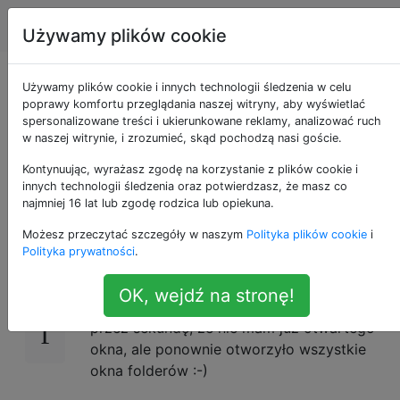
Apple
Tagi
Account
Używamy plików cookie
Jak zamknąć
Używamy plików cookie i innych technologii śledzenia w celu
poprawy komfortu przeglądania naszej witryny, aby wyświetlać
spersonalizowane treści i ukierunkowane reklamy, analizować ruch
wszystkie okna Mac
w naszej witrynie, i zrozumieć, skąd pochodzą nasi goście.
OS X Finder?
Kontynuując, wyrażasz zgodę na korzystanie z plików cookie i
innych technologii śledzenia oraz potwierdzasz, że masz co
najmniej 16 lat lub zgodę rodzica lub opiekuna.
Możesz przeczytać szczegóły w naszym
Polityka plików cookie
i
Czy mając 30 lub 40 okien różnych folderów,
39
Polityka prywatności
.
czy jest jakiś sposób, aby zamknąć je
wszystkie jednocześnie? Próbowałem
OK, wejdź na stronę!
ponownie uruchomić Findera i cieszyłem się
przez sekundę, że nie mam już otwartego
okna, ale ponownie otworzyło wszystkie
okna folderów :-)