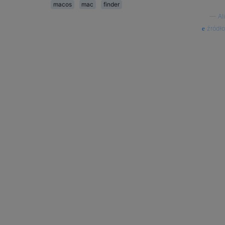
macos
mac
finder
—
Ali
źródło