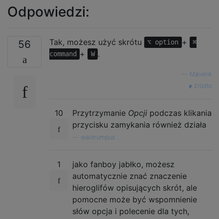
Odpowiedzi:
Tak, możesz użyć skrótu
+
56
⌥ option
⌘
+
.
command
W
—
Maverik
źródło
10
Przytrzymanie
Opcji
podczas klikania
przycisku zamykania również działa
—
waldrumpus
1
jako fanboy jabłko, możesz
automatycznie znać znaczenie
hieroglifów opisujących skrót, ale
pomocne może być wspomnienie
słów opcja i polecenie dla tych,