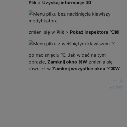
Plik
>
Uzyskaj informacje ⌘I
zmieni się w
Plik
>
Pokaż inspektora ⌥⌘I
po naciśnięciu ⌥. Jak widać na tym
obrazie,
Zamknij okno ⌘W
zmienia się
również w
Zamknij wszystkie okna ⌥⌘W
.
—
nd.
źródło