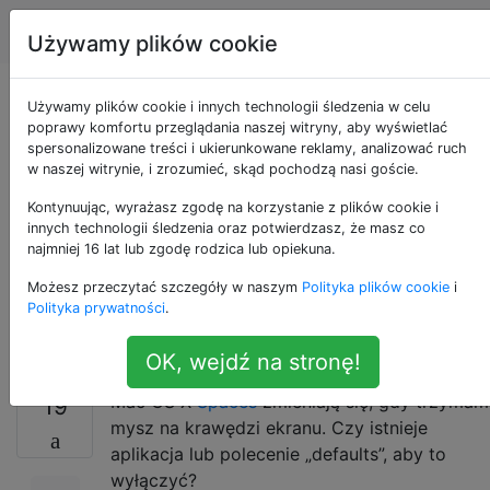
Apple
Tagi
Account
Używamy plików cookie
Jak zatrzymać OS X
Używamy plików cookie i innych technologii śledzenia w celu
poprawy komfortu przeglądania naszej witryny, aby wyświetlać
spersonalizowane treści i ukierunkowane reklamy, analizować ruch
przed przełączaniem
w naszej witrynie, i zrozumieć, skąd pochodzą nasi goście.
Spacji, gdy kursor
Kontynuując, wyrażasz zgodę na korzystanie z plików cookie i
innych technologii śledzenia oraz potwierdzasz, że masz co
najmniej 16 lat lub zgodę rodzica lub opiekuna.
myszy znajduje się
Możesz przeczytać szczegóły w naszym
Polityka plików cookie
i
na krawędzi ekranu?
Polityka prywatności
.
OK, wejdź na stronę!
Mac OS X
Spaces
zmieniają się, gdy trzymam
19
mysz na krawędzi ekranu. Czy istnieje
aplikacja lub polecenie „defaults”, aby to
wyłączyć?