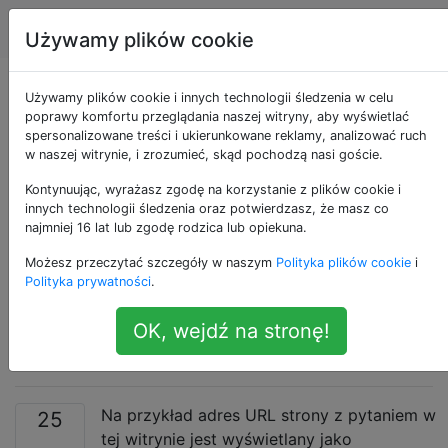
Apple
Tagi
Account
Używamy plików cookie
Jak naprawić Safari 6
Używamy plików cookie i innych technologii śledzenia w celu
poprawy komfortu przeglądania naszej witryny, aby wyświetlać
spersonalizowane treści i ukierunkowane reklamy, analizować ruch
na Mountain Lion,
w naszej witrynie, i zrozumieć, skąd pochodzą nasi goście.
który nie wyświetla
Kontynuując, wyrażasz zgodę na korzystanie z plików cookie i
innych technologii śledzenia oraz potwierdzasz, że masz co
najmniej 16 lat lub zgodę rodzica lub opiekuna.
pełnego adresu URL
Możesz przeczytać szczegóły w naszym
Polityka plików cookie
i
w pasku adresu,
Polityka prywatności
.
OK, wejdź na stronę!
chyba że go kliknę?
Na przykład adres URL strony z pytaniem w
25
tej witrynie jest wyświetlany jako