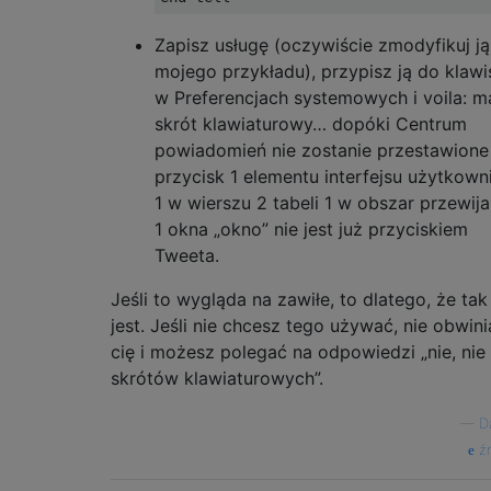
Zapisz usługę (oczywiście zmodyfikuj ją
mojego przykładu), przypisz ją do klawi
w Preferencjach systemowych i voila: m
skrót klawiaturowy… dopóki Centrum
powiadomień nie zostanie przestawione 
przycisk 1 elementu interfejsu użytkown
1 w wierszu 2 tabeli 1 w obszar przewija
1 okna „okno” nie jest już przyciskiem
Tweeta.
Jeśli to wygląda na zawiłe, to dlatego, że tak
jest. Jeśli nie chcesz tego używać, nie obwin
cię i możesz polegać na odpowiedzi „nie, nie
skrótów klawiaturowych”.
—
D
źr