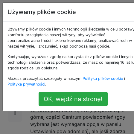
Apple
Tagi
Account
Używamy plików cookie
Czy Centrum
Używamy plików cookie i innych technologii śledzenia w celu popraw
komfortu przeglądania naszej witryny, aby wyświetlać
spersonalizowane treści i ukierunkowane reklamy, analizować ruch w
powiadomień ma
naszej witrynie, i zrozumieć, skąd pochodzą nasi goście.
skróty klawiaturowe?
Kontynuując, wyrażasz zgodę na korzystanie z plików cookie i innych
technologii śledzenia oraz potwierdzasz, że masz co najmniej 16 lat l
zgodę rodzica lub opiekuna.
Możesz przeczytać szczegóły w naszym
Polityka plików cookie
i
Czy są jakieś skróty klawiaturowe do
14
Polityka prywatności
.
sterowania Centrum powiadomień w
systemie OS X Mountain Lion? Szczególnie
OK, wejdź na stronę!
interesujący jest skrót odpowiadający
Click
przyciskowi, który pojawia się w
to Tweet
górnej części Centrum powiadomień (gdy
wybrana jest wymagana opcja w panelu
Ustawienia powiadomień), ale jeśli zdarza