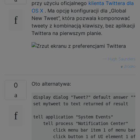
przy użyciu oficjalnego
klienta Twittera dla
OS X
. Ma opcję konfiguracji dla „Global
New Tweet”, która pozwala komponować
tweety z kombinacją klawiszy, bez aplikacji
Twittera na pierwszym planie.
—
Hugh Saunders
źródło
Oto alternatywa:
0
display dialog "Tweet?" default answer "" b
set mytweet to text returned of result

tell application "System Events"

    tell process "Notification Center"

        click menu bar item 1 of menu bar 1
        click button 1 of UI element 1 of r