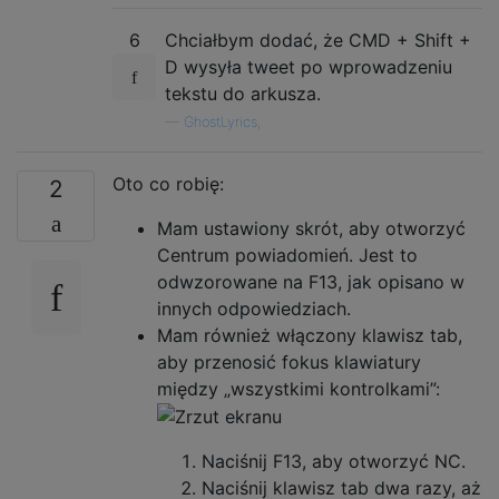
6
Chciałbym dodać, że CMD + Shift +
D wysyła tweet po wprowadzeniu
tekstu do arkusza.
—
GhostLyrics,
Oto co robię:
2
Mam ustawiony skrót, aby otworzyć
Centrum powiadomień. Jest to
odwzorowane na F13, jak opisano w
innych odpowiedziach.
Mam również włączony klawisz tab,
aby przenosić fokus klawiatury
między „wszystkimi kontrolkami”:
Naciśnij F13, aby otworzyć NC.
Naciśnij klawisz tab dwa razy, aż