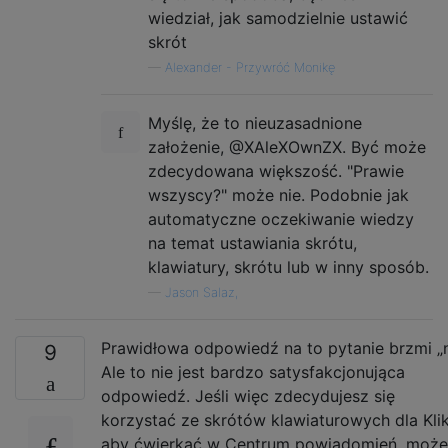
wiedział, jak samodzielnie ustawić
skrót
—
Alexander - Przywróć Monikę
Myślę, że to nieuzasadnione
założenie, @XAleXOwnZX. Być może
zdecydowana większość. "Prawie
wszyscy?" może nie. Podobnie jak
automatyczne oczekiwanie wiedzy
na temat ustawiania skrótu,
klawiatury, skrótu lub w inny sposób.
—
Jason Salaz,
Prawidłowa odpowiedź na to pytanie brzmi „n
9
Ale to nie jest bardzo satysfakcjonująca
odpowiedź. Jeśli więc zdecydujesz się
korzystać ze skrótów klawiaturowych dla Klikn
aby ćwierkać w Centrum powiadomień, może