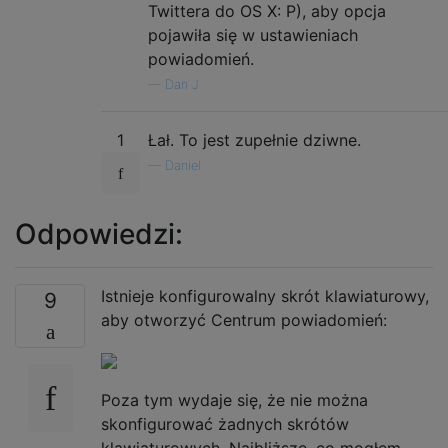
Twittera do OS X: P), aby opcja
pojawiła się w ustawieniach
powiadomień.
—
Dan J
1
Łał. To jest zupełnie dziwne.
—
Daniel
Odpowiedzi:
Istnieje konfigurowalny skrót klawiaturowy,
9
aby otworzyć Centrum powiadomień:
Poza tym wydaje się, że nie można
skonfigurować żadnych skrótów
klawiaturowych. Najbliższe, co mogłem