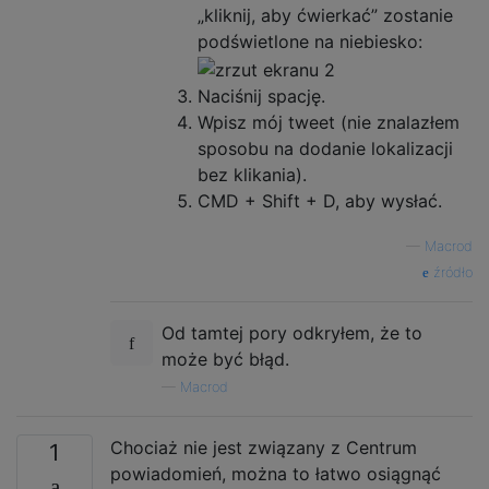
„kliknij, aby ćwierkać” zostanie
podświetlone na niebiesko:
Naciśnij spację.
Wpisz mój tweet (nie znalazłem
sposobu na dodanie lokalizacji
bez klikania).
CMD + Shift + D, aby wysłać.
—
Macrod
źródło
Od tamtej pory odkryłem, że to
może być błąd.
—
Macrod
Chociaż nie jest związany z Centrum
1
powiadomień, można to łatwo osiągnąć