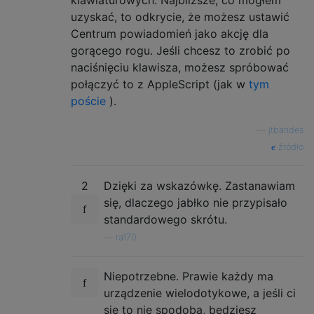
uzyskać, to odkrycie, że możesz ustawić
Centrum powiadomień jako akcję dla
gorącego rogu. Jeśli chcesz to zrobić po
naciśnięciu klawisza, możesz spróbować
połączyć to z AppleScript (jak w
tym
poście
).
—
jtbandes
źródło
2
Dzięki za wskazówkę. Zastanawiam
się, dlaczego jabłko nie przypisało
standardowego skrótu.
—
ra170
Niepotrzebne. Prawie każdy ma
urządzenie wielodotykowe, a jeśli ci
się to nie spodoba, będziesz