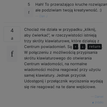
5
Hah! To przerażająco kruche rozwiązan
ale podziwiam twoją kreatywność. :)
—
Dan J
Chociaż nie działa w przypadku „kliknij,
4
aby ćwierkać”, w rzeczywistości istnieją
trzy skróty klawiaturowe, które działają z
Centrum powiadomień. Są
,
i
.
↑
↓
return
W połączeniu z możliwością przypisania
skrótu klawiaturowego do otwierania
Centrum wiadomości, na normalne
wiadomości można reagować przy użyciu
samej klawiatury. Jednak przycisk
Udostępnij i przełącznik wyciszenia wydają
się nie reagować na te dane wejściowe.
—
Daniel
źródło