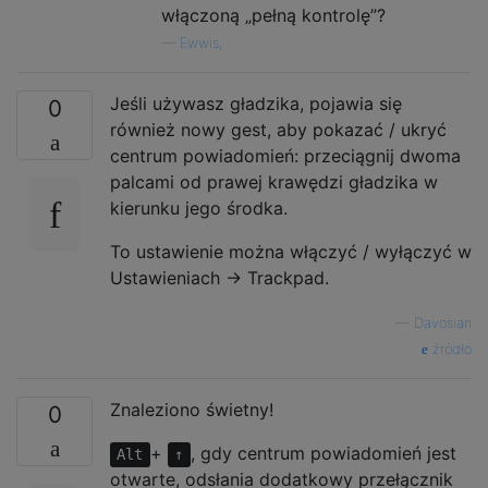
włączoną „pełną kontrolę”?
—
Ewwis,
Jeśli używasz gładzika, pojawia się
0
również nowy gest, aby pokazać / ukryć
centrum powiadomień: przeciągnij dwoma
palcami od prawej krawędzi gładzika w
kierunku jego środka.
To ustawienie można włączyć / wyłączyć w
Ustawieniach -> Trackpad.
—
Davosian
źródło
Znaleziono świetny!
0
+
, gdy centrum powiadomień jest
Alt
↑
otwarte, odsłania dodatkowy przełącznik