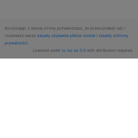
Korzystając z naszej strony potwierdzasz, że przeczytałeś(-aś) i
rozumiesz nasze
zasady używania plików cookie
i
zasady ochrony
prywatności
.
Licensed under
cc by-sa 3.0
with attribution required.