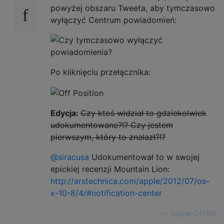
powyżej obszaru Tweeta, aby tymczasowo
wyłączyć Centrum powiadomień:
Po kliknięciu przełącznika:
Edycja:
Czy ktoś widział to gdziekolwiek
udokumentowane?!? Czy jestem
pierwszym, który to znalazł?!?
@siracusa
Udokumentował to w swojej
epickiej recenzji Mountain Lion:
http://arstechnica.com/apple/2012/07/os-
x-10-8/4/#notification-center
—
program247365