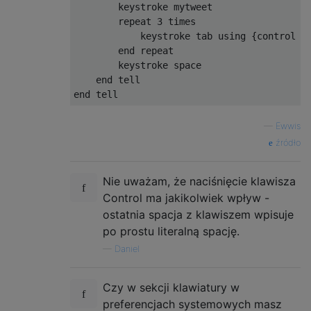
        keystroke mytweet

        repeat 3 times

            keystroke tab using {control do
        end repeat

        keystroke space

    end tell

—
Ewwis
źródło
Nie uważam, że naciśnięcie klawisza
Control ma jakikolwiek wpływ -
ostatnia spacja z klawiszem wpisuje
po prostu literalną spację.
—
Daniel
Czy w sekcji klawiatury w
preferencjach systemowych masz