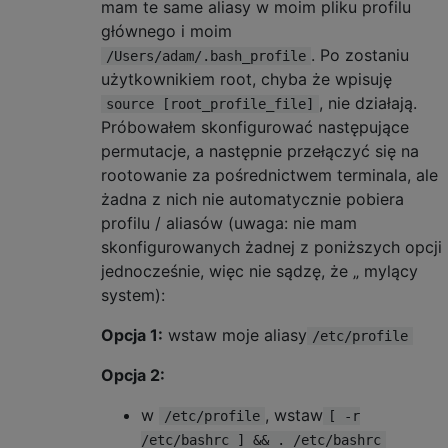
mam te same aliasy w moim pliku profilu
głównego i moim
. Po zostaniu
/Users/adam/.bash_profile
użytkownikiem root, chyba że wpisuję
, nie działają.
source [root_profile_file]
Próbowałem skonfigurować następujące
permutacje, a następnie przełączyć się na
rootowanie za pośrednictwem terminala, ale
żadna z nich nie automatycznie pobiera
profilu / aliasów (uwaga: nie mam
skonfigurowanych żadnej z poniższych opcji
jednocześnie, więc nie sądzę, że „ mylący
system):
Opcja 1:
wstaw moje aliasy
/etc/profile
Opcja 2:
w
, wstaw
/etc/profile
[ -r
/etc/bashrc ] && . /etc/bashrc