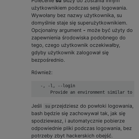
Polecenie
su
służy do zostania innym
użytkownikiem podczas sesji logowania.
Wywołany bez nazwy użytkownika, su
domyślnie staje się superużytkownikiem.
Opcjonalny argument
-
może być użyty do
zapewnienia środowiska podobnego do
tego, czego użytkownik oczekiwałby,
gdyby użytkownik zalogował się
bezpośrednio.
Również:
-,
-
l
,
--
login

Provide
 an environment similar to w
Jeśli
przejdziesz do powłoki logowania,
su
bash będzie się zachowywał tak, jak się
spodziewasz, i automatycznie pobierze
odpowiednie pliki podczas logowania, bez
potrzeby zbyt hackerskich obejść.