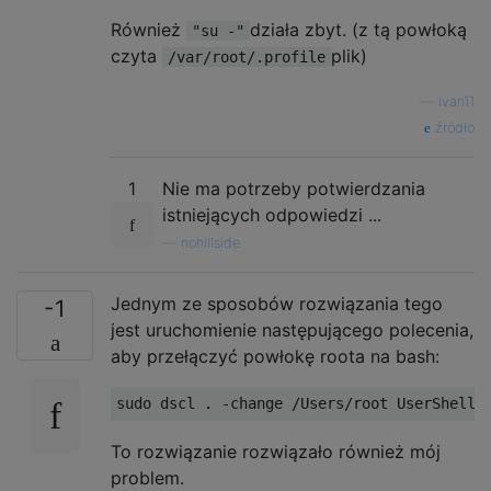
Również
działa zbyt. (z tą powłoką
"su -"
czyta
plik)
/var/root/.profile
—
ivan11
źródło
1
Nie ma potrzeby potwierdzania
istniejących odpowiedzi ...
—
nohillside
Jednym ze sposobów rozwiązania tego
-1
jest uruchomienie następującego polecenia,
aby przełączyć powłokę roota na bash:
sudo dscl 
.
-
change 
/
Users
/
root 
UserShell
To rozwiązanie rozwiązało również mój
problem.