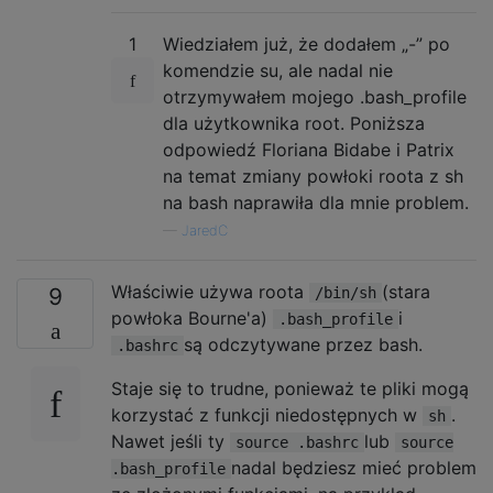
1
Wiedziałem już, że dodałem „-” po
komendzie su, ale nadal nie
otrzymywałem mojego .bash_profile
dla użytkownika root. Poniższa
odpowiedź Floriana Bidabe i Patrix
na temat zmiany powłoki roota z sh
na bash naprawiła dla mnie problem.
—
JaredC
Właściwie używa roota
(stara
9
/bin/sh
powłoka Bourne'a)
i
.bash_profile
są odczytywane przez bash.
.bashrc
Staje się to trudne, ponieważ te pliki mogą
korzystać z funkcji niedostępnych w
.
sh
Nawet jeśli ty
lub
source .bashrc
source
nadal będziesz mieć problem
.bash_profile