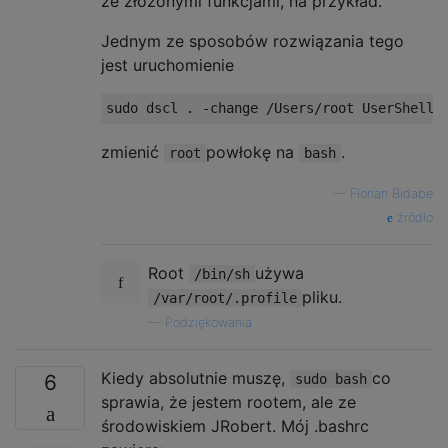
ze złożonymi funkcjami, na przykład.
Jednym ze sposobów rozwiązania tego
jest uruchomienie
sudo dscl 
.
-
change 
/
Users
/
root 
UserShell
zmienić
powłokę na
.
root
bash
—
Florian Bidabe
źródło
Root
używa
/bin/sh
pliku.
/var/root/.profile
—
Podziękowania
Kiedy absolutnie muszę,
co
6
sudo bash
sprawia, że ​​jestem rootem, ale ze
środowiskiem JRobert. Mój .bashrc