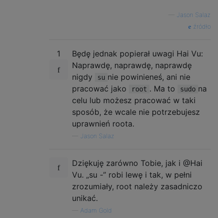
—
Jason Salaz
źródło
1
Będę jednak popierał uwagi Hai Vu:
Naprawdę, naprawdę, naprawdę
nigdy
nie powinieneś, ani nie
su
pracować jako
. Ma to
na
root
sudo
celu lub możesz pracować w taki
sposób, że wcale nie potrzebujesz
uprawnień roota.
—
Jason Salaz
Dziękuję zarówno Tobie, jak i @Hai
Vu. „su -” robi lewę i tak, w pełni
zrozumiały, root należy zasadniczo
unikać.
—
Adam Gold