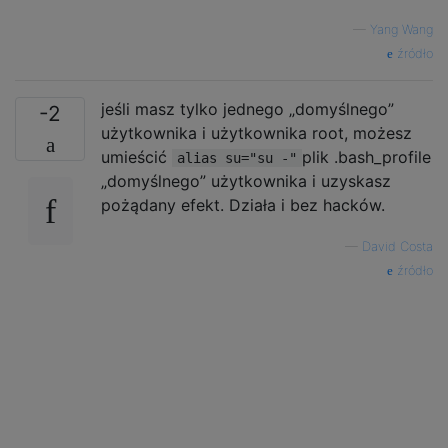
—
Yang Wang
źródło
jeśli masz tylko jednego „domyślnego”
-2
użytkownika i użytkownika root, możesz
umieścić
plik .bash_profile
alias su="su -"
„domyślnego” użytkownika i uzyskasz
pożądany efekt. Działa i bez hacków.
—
David Costa
źródło