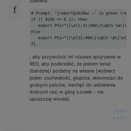
zawiera:
# Prompt: 'jrobert@JRiMac ~' in green (red
if
[[
 $UID 
==
0
]];
then
export
 PS1
=
"\[\e[1;31;40m\]\u@\h \W\[\e
else
export
 PS1
=
"\[\e[32;40m\]\u@\h \W\[\e[0
fi
, aby przywrócić mi rdzawe spojrzenie w
RED, aby podkreślić, że jestem teraz
(bardziej) podatny na własne [wybierz
jeden: zuchwałość, głupota, skłonności do
grubych palców, niechęć do udzielania
dobrych rad, w górę s.creek - nie
upuszczaj wiosła].
—
JRobert
źródło