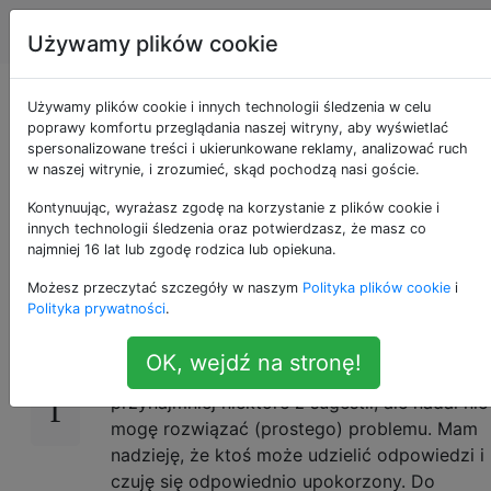
Apple
Tagi
Account
Używamy plików cookie
pozyskiwanie profilu
Używamy plików cookie i innych technologii śledzenia w celu
poprawy komfortu przeglądania naszej witryny, aby wyświetlać
spersonalizowane treści i ukierunkowane reklamy, analizować ruch
bash dla
w naszej witrynie, i zrozumieć, skąd pochodzą nasi goście.
użytkowników root
Kontynuując, wyrażasz zgodę na korzystanie z plików cookie i
innych technologii śledzenia oraz potwierdzasz, że masz co
najmniej 16 lat lub zgodę rodzica lub opiekuna.
Możesz przeczytać szczegóły w naszym
Polityka plików cookie
i
Z góry przepraszam, jeśli to pytanie zirytuje
17
Polityka prywatności
.
wszystkich, jak doceniam, wiele razy
zadawano je na różne sposoby. Zapewniam,
OK, wejdź na stronę!
że przeczytałem archiwa i wypróbowałem
przynajmniej niektóre z sugestii, ale nadal nie
mogę rozwiązać (prostego) problemu. Mam
nadzieję, że ktoś może udzielić odpowiedzi i
czuję się odpowiednio upokorzony. Do