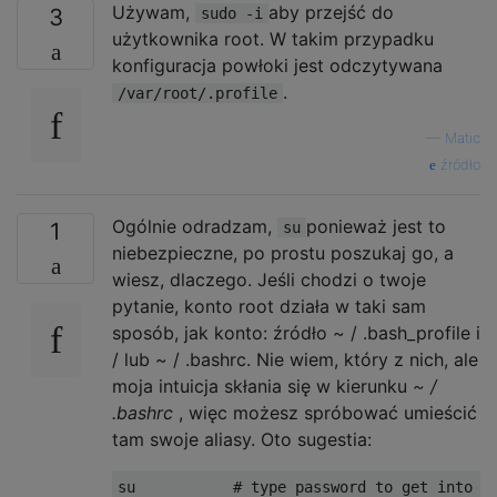
Używam,
aby przejść do
3
sudo -i
użytkownika root. W takim przypadku
konfiguracja powłoki jest odczytywana
.
/var/root/.profile
—
Matic
źródło
Ogólnie odradzam,
ponieważ jest to
1
su
niebezpieczne, po prostu poszukaj go, a
wiesz, dlaczego. Jeśli chodzi o twoje
pytanie, konto root działa w taki sam
sposób, jak konto: źródło ~ / .bash_profile i
/ lub ~ / .bashrc. Nie wiem, który z nich, ale
moja intuicja skłania się w kierunku
~ /
.bashrc
, więc możesz spróbować umieścić
tam swoje aliasy. Oto sugestia:
su           
# type password to get into r