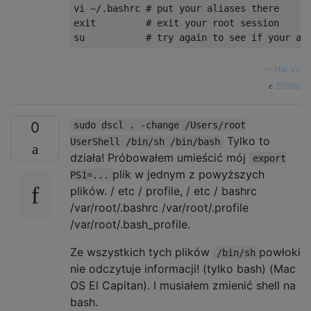
vi 
~/.
bashrc 
# put your aliases there
exit
# exit your root session
su           
# try again to see if your al
—
Hai Vu
źródło
0
sudo dscl . -change /Users/root
Tylko to
UserShell /bin/sh /bin/bash
działa! Próbowałem umieścić mój
export
plik w jednym z powyższych
PS1=...
plików. / etc / profile, / etc / bashrc
/var/root/.bashrc /var/root/.profile
/var/root/.bash_profile.
Ze wszystkich tych plików
powłoki
/bin/sh
nie odczytuje informacji! (tylko bash) (Mac
OS El Capitan). I musiałem zmienić shell na
bash.