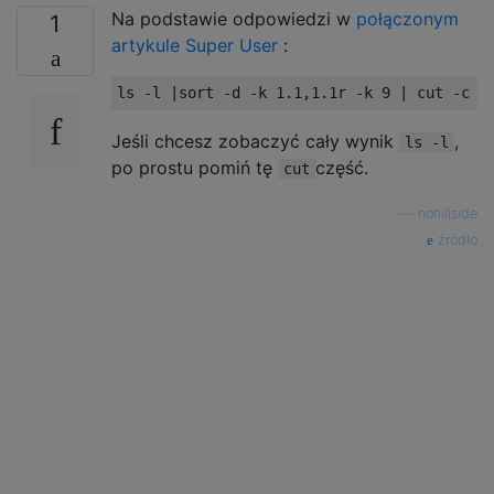
Na podstawie odpowiedzi w
połączonym
1
artykule Super User
:
ls 
-
l 
|
sort 
-
d 
-
k 
1.1
,
1.1r
-
k 
9
|
 cut 
-
c 
5
Jeśli chcesz zobaczyć cały wynik
,
ls -l
po prostu pomiń tę
część.
cut
—
nohillside
źródło