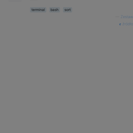
terminal
bash
sort
—
Zestaw
źródło