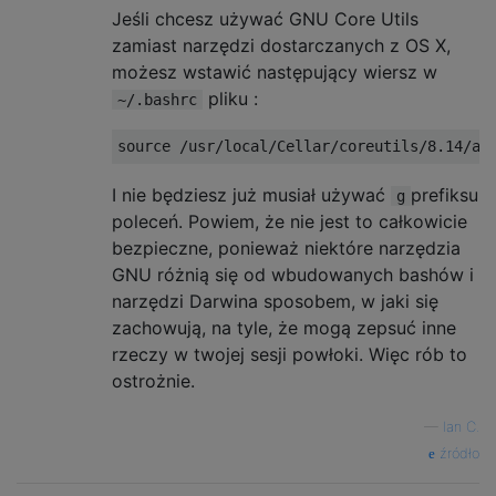
Jeśli chcesz używać GNU Core Utils
zamiast narzędzi dostarczanych z OS X,
możesz wstawić następujący wiersz w
pliku :
~/.bashrc
source 
/
usr
/
local
/
Cellar
/
coreutils
/
8.14
/
al
I nie będziesz już musiał używać
prefiksu
g
poleceń. Powiem, że nie jest to całkowicie
bezpieczne, ponieważ niektóre narzędzia
GNU różnią się od wbudowanych bashów i
narzędzi Darwina sposobem, w jaki się
zachowują, na tyle, że mogą zepsuć inne
rzeczy w twojej sesji powłoki. Więc rób to
ostrożnie.
—
Ian C.
źródło