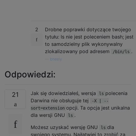
2
Drobne poprawki dotyczące twojego
tytułu: ls nie jest poleceniem bash; jest
to samodzielny plik wykonywalny
zlokalizowany pod adresem
.
/bin/ls
—
bneely
Odpowiedzi:
Jak się dowiedziałeś, wersja
polecenia
21
ls
Darwina nie obsługuje tej
-X | --
opcji. Ta opcja jest unikalna
sort=extension
dla wersji GNU
.
ls
Możesz uzyskać wersję GNU
dla
ls
swojego systemu. Najłatwiej to zrobić za