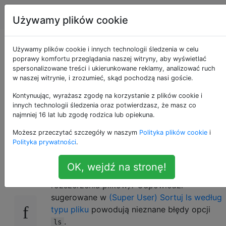
Apple
Tagi
Account
Używamy plików cookie
Sortuj polecenia ls
Używamy plików cookie i innych technologii śledzenia w celu
poprawy komfortu przeglądania naszej witryny, aby wyświetlać
spersonalizowane treści i ukierunkowane reklamy, analizować ruch
według typu pliku
w naszej witrynie, i zrozumieć, skąd pochodzą nasi goście.
(np. Katalogów i
Kontynuując, wyrażasz zgodę na korzystanie z plików cookie i
innych technologii śledzenia oraz potwierdzasz, że masz co
najmniej 16 lat lub zgodę rodzica lub opiekuna.
rozszerzenia pliku)
Możesz przeczytać szczegóły w naszym
Polityka plików cookie
i
Polityka prywatności
.
Jak wykonać
sortowanie według typu
15
ls
OK, wejdź na stronę!
pliku (np. Najpierw katalogów, a następnie
rozszerzenia plików)? Odpowiedzi
sugerowane w
(Super User) Sortuj ls według
typu pliku
powodują nieznane błędy opcji
.
ls