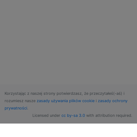
Korzystając z naszej strony potwierdzasz, że przeczytałeś(-aś) i
rozumiesz nasze
zasady używania plików cookie
i
zasady ochrony
prywatności
.
Licensed under
cc by-sa 3.0
with attribution required.