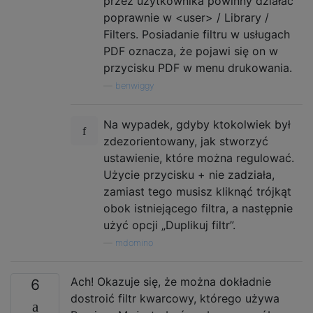
przez użytkownika powinny działać
poprawnie w <user> / Library /
Filters. Posiadanie filtru w usługach
PDF oznacza, że ​​pojawi się on w
przycisku PDF w menu drukowania.
—
benwiggy
Na wypadek, gdyby ktokolwiek był
zdezorientowany, jak stworzyć
ustawienie, które można regulować.
Użycie przycisku + nie zadziała,
zamiast tego musisz kliknąć trójkąt
obok istniejącego filtra, a następnie
użyć opcji „Duplikuj filtr”.
—
mdomino
Ach! Okazuje się, że można dokładnie
6
dostroić filtr kwarcowy, którego używa