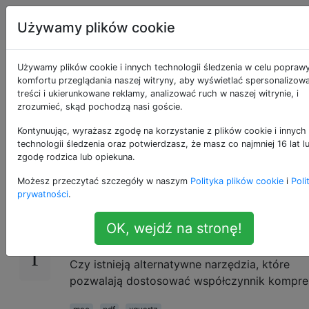
Apple
Tagi
Account
Używamy plików cookie
Kompresuj PDF z
Używamy plików cookie i innych technologii śledzenia w celu popraw
komfortu przeglądania naszej witryny, aby wyświetlać spersonalizow
treści i ukierunkowane reklamy, analizować ruch w naszej witrynie, i
regulowanym
zrozumieć, skąd pochodzą nasi goście.
współczynnikiem
Kontynuując, wyrażasz zgodę na korzystanie z plików cookie i innych
technologii śledzenia oraz potwierdzasz, że masz co najmniej 16 lat l
zgodę rodzica lub opiekuna.
Możesz przeczytać szczegóły w naszym
Polityka plików cookie
i
Poli
Można użyć
podglądu do skompresowania pl
28
prywatności
.
PDF
. Jednak Preview w Mac OS X 10.7 robi z
trudną kompresję jak na mój gust. Jest tylko 
OK, wejdź na stronę!
ustawienie kompresji.
Czy istnieją alternatywne narzędzia, które
pozwalają dostosować współczynnik kompres