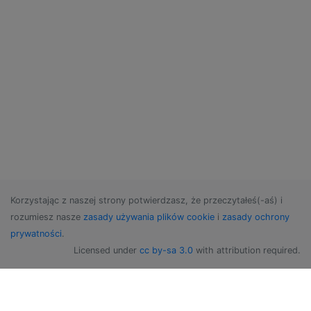
Korzystając z naszej strony potwierdzasz, że przeczytałeś(-aś) i
rozumiesz nasze
zasady używania plików cookie
i
zasady ochrony
prywatności
.
Licensed under
cc by-sa 3.0
with attribution required.