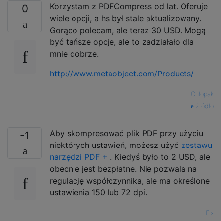
Korzystam z PDFCompress od lat. Oferuje
0
wiele opcji, a hs był stale aktualizowany.
Gorąco polecam, ale teraz 30 USD. Mogą
być tańsze opcje, ale to zadziałało dla
mnie dobrze.
http://www.metaobject.com/Products/
—
Chłopak
źródło
Aby skompresować plik PDF przy użyciu
-1
niektórych ustawień, możesz użyć
zestawu
narzędzi PDF +
. Kiedyś było to 2 USD, ale
obecnie jest bezpłatne. Nie pozwala na
regulację współczynnika, ale ma określone
ustawienia 150 lub 72 dpi.
—
F'x