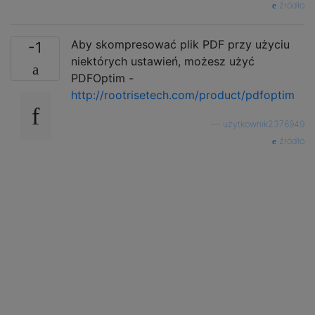
źródło
Aby skompresować plik PDF przy użyciu
-1
niektórych ustawień, możesz użyć
PDFOptim -
http://rootrisetech.com/product/pdfoptim
—
użytkownik2376949
źródło