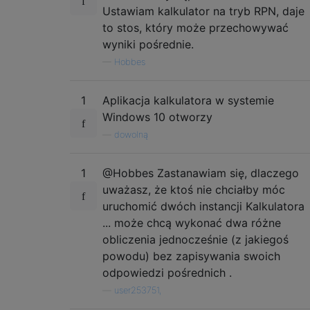
Ustawiam kalkulator na tryb RPN, daje
to stos, który może przechowywać
wyniki pośrednie.
—
Hobbes
1
Aplikacja kalkulatora w systemie
Windows 10 otworzy
—
dowolną
1
@Hobbes Zastanawiam się, dlaczego
uważasz, że ktoś nie chciałby móc
uruchomić dwóch instancji Kalkulatora
... może chcą wykonać dwa różne
obliczenia jednocześnie (z jakiegoś
powodu) bez zapisywania swoich
odpowiedzi pośrednich .
—
user253751,