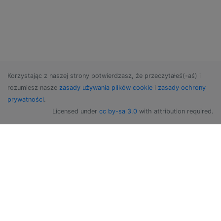
Korzystając z naszej strony potwierdzasz, że przeczytałeś(-aś) i
rozumiesz nasze
zasady używania plików cookie
i
zasady ochrony
prywatności
.
Licensed under
cc by-sa 3.0
with attribution required.