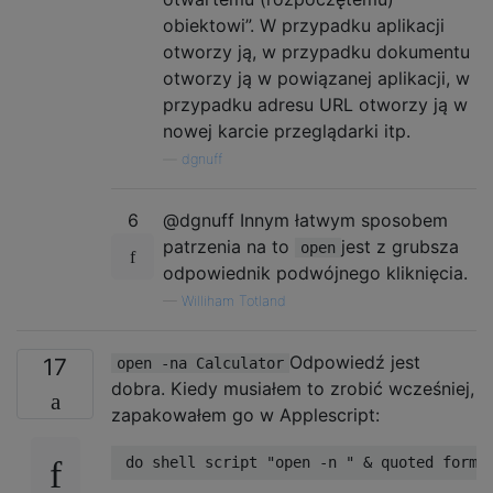
obiektowi”. W przypadku aplikacji
otworzy ją, w przypadku dokumentu
otworzy ją w powiązanej aplikacji, w
przypadku adresu URL otworzy ją w
nowej karcie przeglądarki itp.
—
dgnuff
6
@dgnuff Innym łatwym sposobem
patrzenia na to
jest z grubsza
open
odpowiednik podwójnego kliknięcia.
—
Williham Totland
Odpowiedź jest
17
open -na Calculator
dobra. Kiedy musiałem to zrobić wcześniej,
zapakowałem go w Applescript:
do
 shell script 
"open -n "
&
 quoted form 