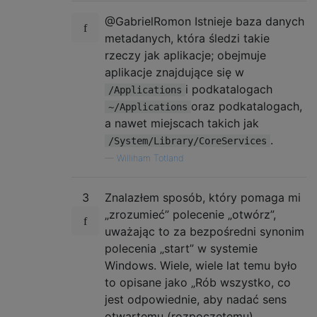
@GabrielRomon Istnieje baza danych
metadanych, która śledzi takie
rzeczy jak aplikacje; obejmuje
aplikacje znajdujące się w
i podkatalogach
/Applications
oraz podkatalogach,
~/Applications
a nawet miejscach takich jak
.
/System/Library/CoreServices
—
Williham Totland
3
Znalazłem sposób, który pomaga mi
„zrozumieć” polecenie „otwórz”,
uważając to za bezpośredni synonim
polecenia „start” w systemie
Windows. Wiele, wiele lat temu było
to opisane jako „Rób wszystko, co
jest odpowiednie, aby nadać sens
otwartemu (rozpoczętemu)