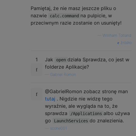
Pamiętaj, że nie masz jeszcze pliku o
nazwie
na pulpicie, w
calc.command
przeciwnym razie zostanie on usunięty!
—
Williham Totland
źródło
1
Jak
działa Sprawdza, co jest w
open
folderze Aplikacje?
—
Gabriel Romon
@GabrielRomon zobacz stronę man
tutaj
. Nigdzie nie widzę tego
wyraźnie, ale wygląda na to, że
sprawdza
albo używa
/Applications
go
do znalezienia.
LaunchServices
—
scohe001