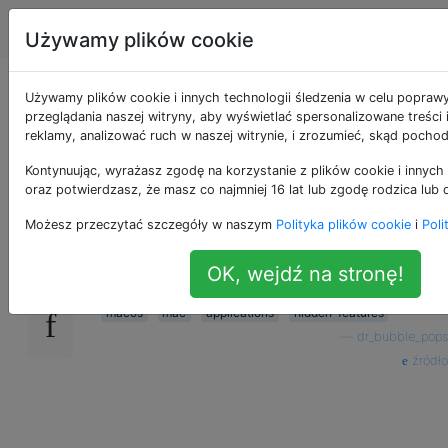
Apple
Tagi
Account
Używamy plików cookie
Jak mogę uruchomić
Używamy plików cookie i innych technologii śledzenia w celu popraw
przeglądania naszej witryny, aby wyświetlać spersonalizowane treści
reklamy, analizować ruch w naszej witrynie, i zrozumieć, skąd pochod
dwa kalkulatory?
Kontynuując, wyrażasz zgodę na korzystanie z plików cookie i innych 
oraz potwierdzasz, że masz co najmniej 16 lat lub zgodę rodzica lub 
Czy w każdym razie mogę jednocześnie
36
Możesz przeczytać szczegóły w naszym
Polityka plików cookie
i
Poli
uruchomić dwie instancje natywnej aplikacji
Kalkulator?
OK, wejdź na stronę!
macos
mac
applications
hidden-features
—
dr_bubble_pops
źródło