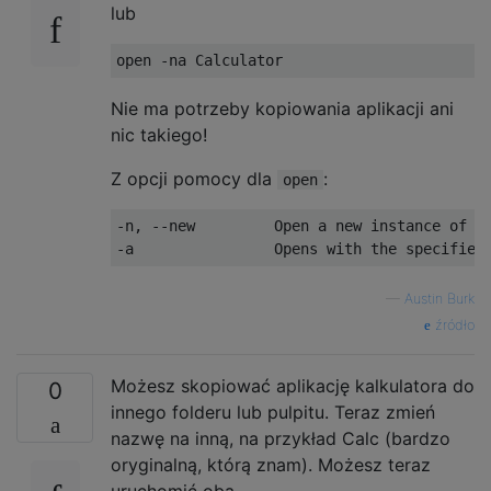
lub
Nie ma potrzeby kopiowania aplikacji ani
nic takiego!
Z opcji pomocy dla
:
open
-n, --new         Open a new instance of th
—
Austin Burk
źródło
Możesz skopiować aplikację kalkulatora do
0
innego folderu lub pulpitu. Teraz zmień
nazwę na inną, na przykład Calc (bardzo
oryginalną, którą znam). Możesz teraz
uruchomić oba.