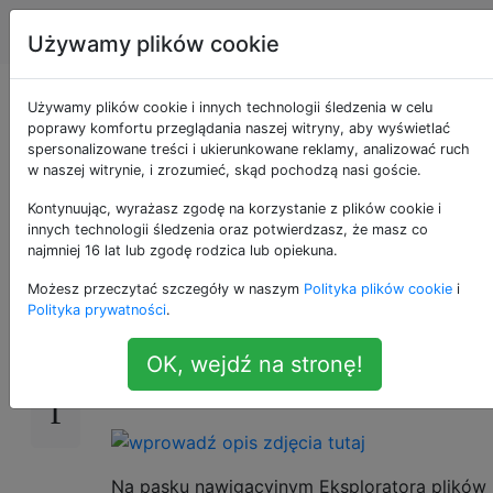
Apple
Tagi
Account
Używamy plików cookie
Uzyskaj dostęp do
Używamy plików cookie i innych technologii śledzenia w celu
poprawy komfortu przeglądania naszej witryny, aby wyświetlać
spersonalizowane treści i ukierunkowane reklamy, analizować ruch
współdzielonej sieci
w naszej witrynie, i zrozumieć, skąd pochodzą nasi goście.
Windows z Maca
Kontynuując, wyrażasz zgodę na korzystanie z plików cookie i
innych technologii śledzenia oraz potwierdzasz, że masz co
najmniej 16 lat lub zgodę rodzica lub opiekuna.
Możesz przeczytać szczegóły w naszym
Polityka plików cookie
i
Staram się używać systemu Windows 10
4
Polityka prywatności
.
na komputerze Mac. Oto
Parallels Desktop
ustawienie udostępniania
:
Parallels Desktop
OK, wejdź na stronę!
Na pasku nawigacyjnym Eksploratora plików