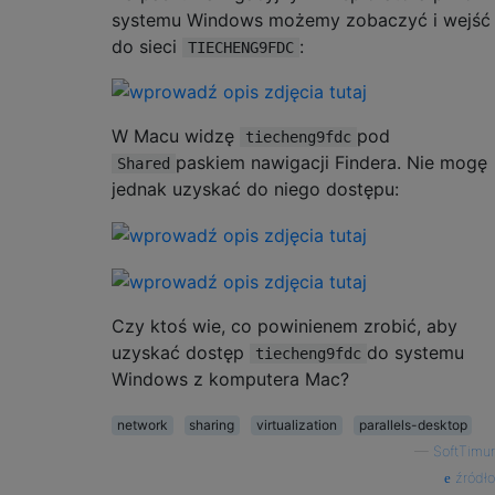
systemu Windows możemy zobaczyć i wejść
do sieci
:
TIECHENG9FDC
W Macu widzę
pod
tiecheng9fdc
paskiem nawigacji Findera. Nie mogę
Shared
jednak uzyskać do niego dostępu:
Czy ktoś wie, co powinienem zrobić, aby
uzyskać dostęp
do systemu
tiecheng9fdc
Windows z komputera Mac?
network
sharing
virtualization
parallels-desktop
—
SoftTimur
źródło