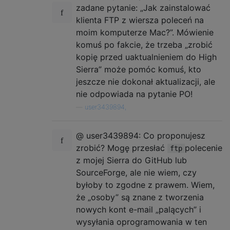
zadane pytanie: „Jak zainstalować
klienta FTP z wiersza poleceń na
moim komputerze Mac?”. Mówienie
komuś po fakcie, że trzeba „zrobić
kopię przed uaktualnieniem do High
Sierra” może pomóc komuś, kto
jeszcze nie dokonał aktualizacji, ale
nie odpowiada na pytanie PO!
—
user3439894,
@ user3439894: Co proponujesz
zrobić? Mogę przesłać
polecenie
ftp
z mojej Sierra do GitHub lub
SourceForge, ale nie wiem, czy
byłoby to zgodne z prawem. Wiem,
że „osoby” są znane z tworzenia
nowych kont e-mail „palących” i
wysyłania oprogramowania w ten