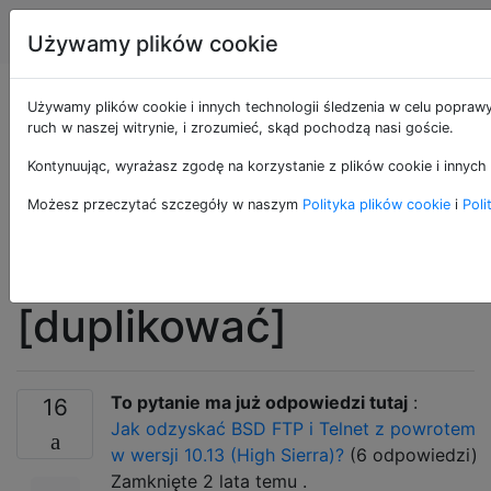
Apple
Tagi
Account
Używamy plików cookie
Jak zainstalować
Używamy plików cookie i innych technologii śledzenia w celu poprawy
ruch w naszej witrynie, i zrozumieć, skąd pochodzą nasi goście.
klienta FTP z wiersza
Kontynuując, wyrażasz zgodę na korzystanie z plików cookie i innych 
poleceń na
Możesz przeczytać szczegóły w naszym
Polityka plików cookie
i
Poli
komputerze Mac?
[duplikować]
To pytanie ma już odpowiedzi tutaj
:
16
Jak odzyskać BSD FTP i Telnet z powrotem
w wersji 10.13 (High Sierra)?
(6 odpowiedzi)
Zamknięte
2 lata temu
.