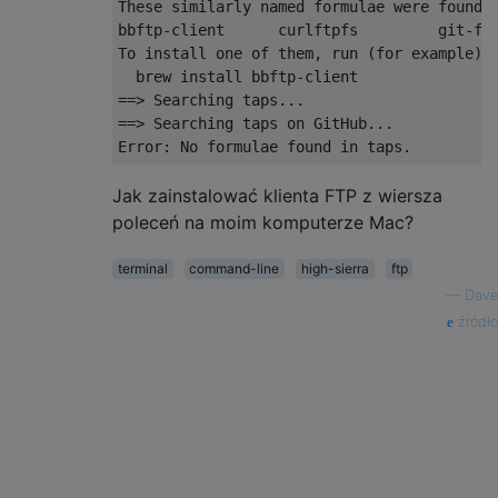
These
 similarly named formulae were found
:
bbftp
-
client      curlftpfs         git
-
ft
To
 install one of them
,
 run 
(
for
 example
):
  brew install bbftp
-
==>
Searching
 taps
...
==>
Searching
 taps on 
GitHub
...
Error
:
No
 formulae found 
in
 taps
.
Jak zainstalować klienta FTP z wiersza
poleceń na moim komputerze Mac?
terminal
command-line
high-sierra
ftp
—
Dave
źródło