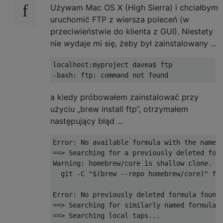
Używam Mac OS X (High Sierra) i chciałbym
uruchomić FTP z wiersza poleceń (w
przeciwieństwie do klienta z GUI). Niestety
nie wydaje mi się, żeby był zainstalowany ...
localhost
:
-
bash
:
 ftp
:
 command not found
a kiedy próbowałem zainstalować przy
użyciu „brew install ftp”, otrzymałem
następujący błąd ...
Error
:
No
 available formula with the name 
==>
Searching
for
 a previously deleted for
Warning
:
 homebrew
/
core is shallow clone
.
T
  git 
-
C 
"$(brew --repo homebrew/core)"
 fe
Error
:
No
 previously deleted formula found
==>
Searching
for
 similarly named formulae
==>
Searching
local
 taps
...