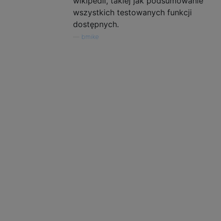
wikipedii, takiej jak podsumowanie
wszystkich testowanych funkcji
dostępnych.
—
bmike