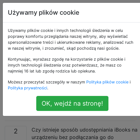
Apple
Tagi
Account
Używamy plików cookie
Czy mogę
Używamy plików cookie i innych technologii śledzenia w celu
poprawy komfortu przeglądania naszej witryny, aby wyświetlać
spersonalizowane treści i ukierunkowane reklamy, analizować ruch
udostępnić iBooks
w naszej witrynie, i zrozumieć, skąd pochodzą nasi goście.
innemu urządzeniu,
Kontynuując, wyrażasz zgodę na korzystanie z plików cookie i
innych technologii śledzenia oraz potwierdzasz, że masz co
najmniej 16 lat lub zgodę rodzica lub opiekuna.
które jest
Możesz przeczytać szczegóły w naszym
Polityka plików cookie
i
autoryzowane dla
Polityka prywatności
.
OK, wejdź na stronę!
konta zakupu?
Czy istnieje sposób udostępniania iBooks na
2
urządzeniu bez podłączania go do