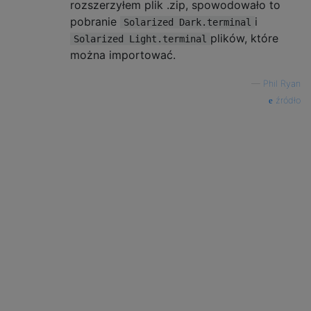
rozszerzyłem plik .zip, spowodowało to
pobranie
i
Solarized Dark.terminal
plików, które
Solarized Light.terminal
można importować.
—
Phil Ryan
źródło