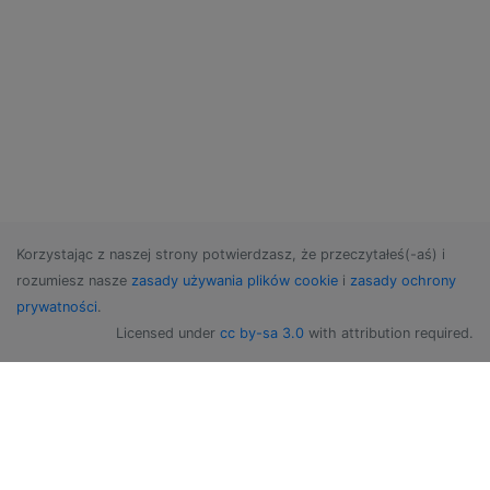
Korzystając z naszej strony potwierdzasz, że przeczytałeś(-aś) i
rozumiesz nasze
zasady używania plików cookie
i
zasady ochrony
prywatności
.
Licensed under
cc by-sa 3.0
with attribution required.