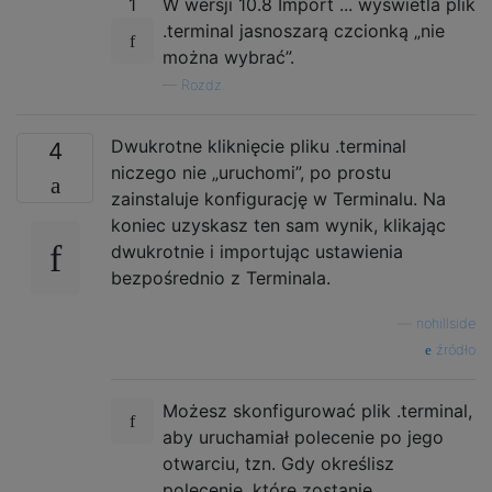
1
W wersji 10.8 Import ... wyświetla plik
.terminal jasnoszarą czcionką „nie
można wybrać”.
—
Rozdz.
Dwukrotne kliknięcie pliku .terminal
4
niczego nie „uruchomi”, po prostu
zainstaluje konfigurację w Terminalu. Na
koniec uzyskasz ten sam wynik, klikając
dwukrotnie i importując ustawienia
bezpośrednio z Terminala.
—
nohillside
źródło
Możesz skonfigurować plik .terminal,
aby uruchamiał polecenie po jego
otwarciu, tzn. Gdy określisz
polecenie, które zostanie