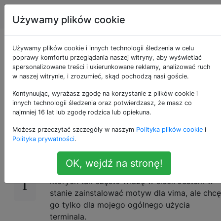
Apple
Tagi
Account
Używamy plików cookie
Jak mogę
Używamy plików cookie i innych technologii śledzenia w celu
poprawy komfortu przeglądania naszej witryny, aby wyświetlać
spersonalizowane treści i ukierunkowane reklamy, analizować ruch
zainstalować motywy
w naszej witrynie, i zrozumieć, skąd pochodzą nasi goście.
dla terminala?
Kontynuując, wyrażasz zgodę na korzystanie z plików cookie i
innych technologii śledzenia oraz potwierdzasz, że masz co
najmniej 16 lat lub zgodę rodzica lub opiekuna.
Możesz przeczytać szczegóły w naszym
Polityka plików cookie
i
Jestem raczej nowy na Macu, ale staram się
10
Polityka prywatności
.
zapoznać z Terminalem i chcę zmienić jego
motyw. Jestem trochę zdezorientowany, jak
OK, wejdź na stronę!
przejść do instalowania motywów Solarized,
których tak często widzę w sieci. Jestem w
stanie zainstalować motyw dla vima, ale chcę
go tylko dla mojego ogólnego użycia
terminala.