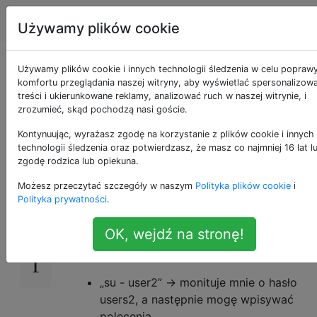
Apple
Tagi
Account
Używamy plików cookie
sudo vs su (jako
Używamy plików cookie i innych technologii śledzenia w celu popraw
komfortu przeglądania naszej witryny, aby wyświetlać spersonalizow
treści i ukierunkowane reklamy, analizować ruch w naszej witrynie, i
użytkownik inny niż
zrozumieć, skąd pochodzą nasi goście.
root)
Kontynuując, wyrażasz zgodę na korzystanie z plików cookie i innych
technologii śledzenia oraz potwierdzasz, że masz co najmniej 16 lat l
zgodę rodzica lub opiekuna.
Możesz przeczytać szczegóły w naszym
Polityka plików cookie
i
Mój komputer ma użytkownika 1 i użytkowni
10
Polityka prywatności
.
2, obaj administratorzy.
OK, wejdź na stronę!
Podczas gdy jestem zalogowany jako
użytkownik1, próbuję:
„su - user2” -> monituje mnie o hasło
users2, a następnie mogę wpisywać
polecenia