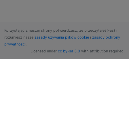
Korzystając z naszej strony potwierdzasz, że przeczytałeś(-aś) i
rozumiesz nasze
zasady używania plików cookie
i
zasady ochrony
prywatności
.
Licensed under
cc by-sa 3.0
with attribution required.