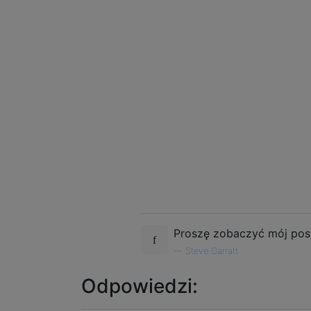
Proszę zobaczyć mój post
—
Steve Garratt
Odpowiedzi: