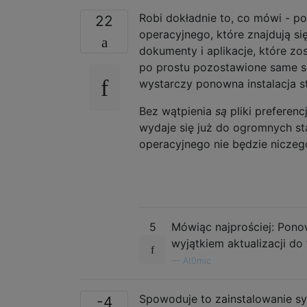
Robi dokładnie to, co mówi - p
22
operacyjnego, które znajdują się
dokumenty i aplikacje, które zo
po prostu pozostawione same sob
wystarczy ponowna instalacja st
Bez wątpienia
są
pliki preferenc
wydaje się już do ogromnych st
operacyjnego nie będzie niczego
5
Mówiąc najprościej: Ponow
wyjątkiem aktualizacji do 
—
At0mic
Spowoduje to zainstalowanie s
-4