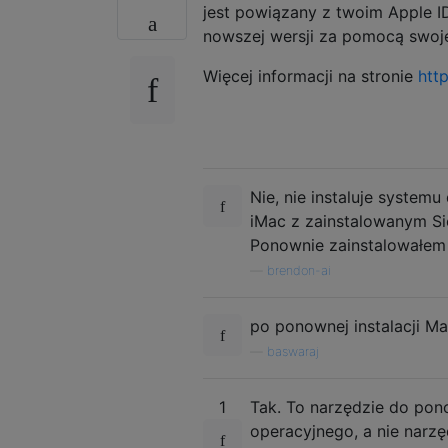
jest powiązany z twoim Apple I
nowszej wersji za pomocą swoje
Więcej informacji na stronie
htt
Nie, nie instaluje syste
iMac z zainstalowanym Si
Ponownie zainstalowałem 
—
brendon-ai
po ponownej instalacji Ma
—
baswaraj
1
Tak. To narzędzie do pon
operacyjnego, a nie narz