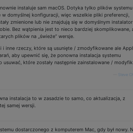
onownie instaluje sam macOS. Dotyka tylko plików systemu
 w domyślnej konfiguracji, więc wszelkie pliki preferencji,
stały zmienione lub nie znajdują się w domyślnym instalator
ie. Bez wątpienia jest to nieco bardziej skomplikowane, 
arych plików na „świeże” wersje.
ji i inne rzeczy, które są usunięte / zmodyfikowane ale App
arań, aby upewnić się, że ponowna instalacja systemu
 usuwać, które zostały następnie zainstalowane / modyfika
—
Steve C
na instalacja to w zasadzie to samo, co aktualizacja, z
tej samej wersji.
ystemu dostarczonego z komputerem Mac, gdy był nowy. N