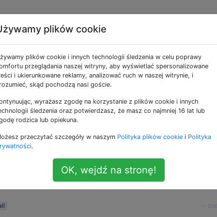
Używamy plików cookie
i „Ponowna instalacja
żywamy plików cookie i innych technologii śledzenia w celu poprawy
omfortu przeglądania naszej witryny, aby wyświetlać spersonalizowane
reści i ukierunkowane reklamy, analizować ruch w naszej witrynie, i
rozumieć, skąd pochodzą nasi goście.
ontynuując, wyrażasz zgodę na korzystanie z plików cookie i innych
unes i postanowiłem ponownie zainstalować macOS Sierra.
echnologii śledzenia oraz potwierdzasz, że masz co najmniej 16 lat lub
+
i kliknąłem „Ponownie zainstaluj macOS” bez
ommand
R
godę rodzica lub opiekuna.
k Utility. Po zakończeniu ponownej instalacji rozpocząłe
ożesz przeczytać szczegóły w naszym
Polityka plików cookie
i
Polityka
ystkie moje pliki i programy nadal tam były, wraz z moimi
rywatności
.
wszystkim innym. (Problemy z iTunes zostały naprawione.)
OK, wejdź na stronę!
nowna instalacja”, jeśli nie usuwa programów i nie zmienia
ll
—
br