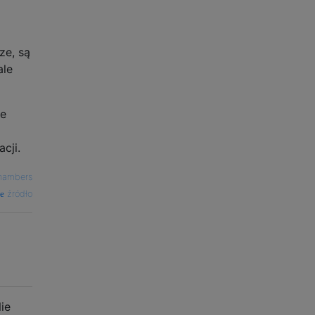
ze, są
ale
le
cji.
hambers
źródło
ie