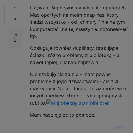
Używam Supersync na wielu komputerach
1
Mac opartych na moim qnap nas, który
śledzi wszystko - od „chmury / nie na tym
komputerze” „na tej maszynie: notonserver”
itp.
Obsługuje również duplikaty, brakujące
ścieżki, różne problemy z biblioteką - a
nawet lepiej je łatwo naprawia.
Nie szykuję się za nie - mam pewne
problemy z jego dziwactwami - ale z 4
maszynami, 15 lat iTunes i teraz mnóstwem
innych mediów, które przyćmią mój dysk,
robi to.
Mam nadzieję że to pomoże...
—
Tater FTL