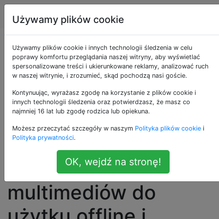
Apple
Tagi
Account
Używamy plików cookie
Przechowuj
Używamy plików cookie i innych technologii śledzenia w celu
poprawy komfortu przeglądania naszej witryny, aby wyświetlać
spersonalizowane treści i ukierunkowane reklamy, analizować ruch
bibliotekę iTunes na
w naszej witrynie, i zrozumieć, skąd pochodzą nasi goście.
dysku sieciowym,
Kontynuując, wyrażasz zgodę na korzystanie z plików cookie i
innych technologii śledzenia oraz potwierdzasz, że masz co
najmniej 16 lat lub zgodę rodzica lub opiekuna.
przechowuj lokalną
Możesz przeczytać szczegóły w naszym
Polityka plików cookie
i
pamięć podręczną
Polityka prywatności
.
OK, wejdź na stronę!
niektórych
multimediów do
użytku offline i