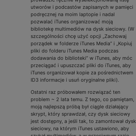
utworów i podcastów zapisanych w pamięci
podręcznej na moim laptopie i nadal
pozwalać iTunes organizować moją
bibliotekę multimediów na dysk sieciowy. (W
szczególności chcę użyć opcji „Zachowaj
porządek w folderze iTunes Media” i „Kopiuj
pliki do folderu iTunes Media podczas
dodawania do biblioteki” w iTunes, aby móc
przeciągać i upuszczać pliki do iTunes, aby
iTunes organizował kopie za pośrednictwem
ID3 informacje i usuń oryginalne pliki).
Ostatni raz próbowałem rozwiązać ten
problem ~ 2 lata temu. Z tego, co pamiętam,
moją najlepszą próbą był ciągle działający
skrypt, który sprawdzał, czy dysk sieciowy
jest dostępny, a jeśli tak, to zamontował dysk
sieciowy, na którym iTunes ustawiono, aby
szukał multimediów, a w przeciwnym razie