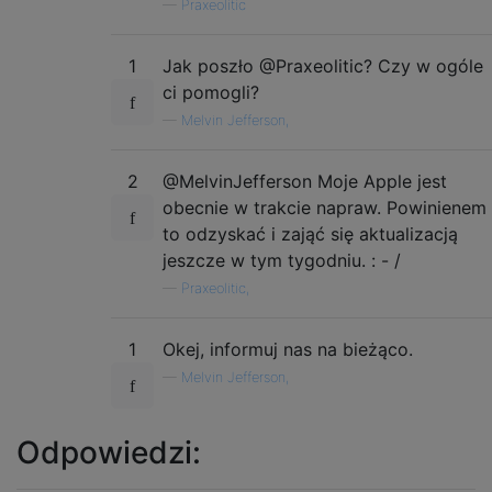
—
Praxeolitic
1
Jak poszło @Praxeolitic? Czy w ogóle
ci pomogli?
—
Melvin Jefferson,
2
@MelvinJefferson Moje Apple jest
obecnie w trakcie napraw. Powinienem
to odzyskać i zająć się aktualizacją
jeszcze w tym tygodniu. : - /
—
Praxeolitic,
1
Okej, informuj nas na bieżąco.
—
Melvin Jefferson,
Odpowiedzi: