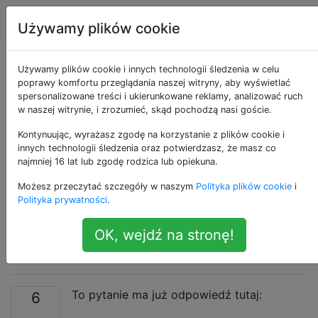
Apple
Tagi
Account
Używamy plików cookie
Czy mogę wysłać
Używamy plików cookie i innych technologii śledzenia w celu
poprawy komfortu przeglądania naszej witryny, aby wyświetlać
spersonalizowane treści i ukierunkowane reklamy, analizować ruch
swoją lokalizację w
w naszej witrynie, i zrozumieć, skąd pochodzą nasi goście.
wiadomości
Kontynuując, wyrażasz zgodę na korzystanie z plików cookie i
innych technologii śledzenia oraz potwierdzasz, że masz co
najmniej 16 lat lub zgodę rodzica lub opiekuna.
bezpośrednio z
Możesz przeczytać szczegóły w naszym
Polityka plików cookie
i
aplikacji wiadomości?
Polityka prywatności
.
OK, wejdź na stronę!
[duplikować]
To pytanie ma już odpowiedź tutaj:
6