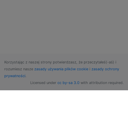
Korzystając z naszej strony potwierdzasz, że przeczytałeś(-aś) i
rozumiesz nasze
zasady używania plików cookie
i
zasady ochrony
prywatności
.
Licensed under
cc by-sa 3.0
with attribution required.