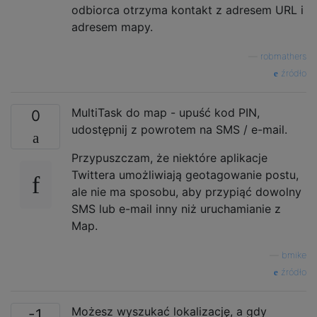
odbiorca otrzyma kontakt z adresem URL i
adresem mapy.
—
robmathers
źródło
MultiTask do map - upuść kod PIN,
0
udostępnij z powrotem na SMS / e-mail.
Przypuszczam, że niektóre aplikacje
Twittera umożliwiają geotagowanie postu,
ale nie ma sposobu, aby przypiąć dowolny
SMS lub e-mail inny niż uruchamianie z
Map.
—
bmike
źródło
Możesz wyszukać lokalizację, a gdy
-1