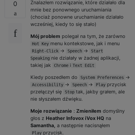
Znalazłem rozwiązanie, które działało dla
0
mnie bez ponownego uruchamiania
(chociaż ponowne uruchamianie działało
wcześniej, kiedy to się stało)
Mój problem
polegał na tym, że zarówno
menu kontekstowe, jak i menu
Hot Key
->
->
Right-Click
Speech
Start
nie działały w żadnej aplikacji,
Speaking
takiej jak
i
Chrome
Text Edit
Kiedy poszedłem do
->
System Preferences
->
->
przycisk
Accessibility
Speech
Play
przełączył się
tak, jakby grałem, ale
Stop
nie słyszałem dźwięku.
Moje rozwiązanie
:
Zmieniłem
domyślny
głos z
Heather Infovox iVox HQ
na
Samantha,
a następnie nacisnąłem
przycisk.
Play