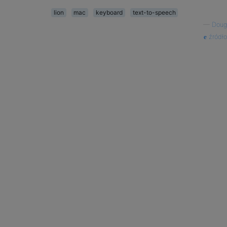
lion
mac
keyboard
text-to-speech
—
Doug
źródło