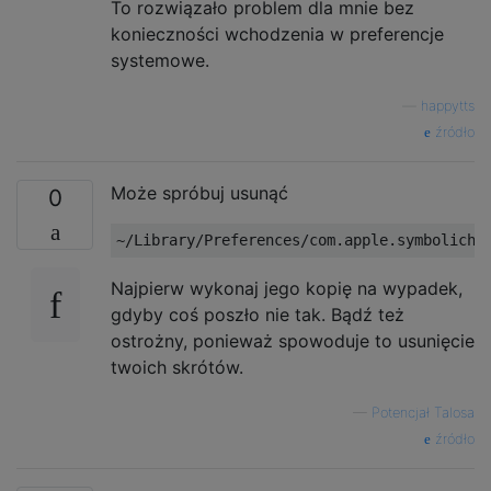
To rozwiązało problem dla mnie bez
konieczności wchodzenia w preferencje
systemowe.
—
happytts
źródło
Może spróbuj usunąć
0
Najpierw wykonaj jego kopię na wypadek,
gdyby coś poszło nie tak. Bądź też
ostrożny, ponieważ spowoduje to usunięcie
twoich skrótów.
—
Potencjał Talosa
źródło