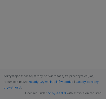
Korzystając z naszej strony potwierdzasz, że przeczytałeś(-aś) i
rozumiesz nasze
zasady używania plików cookie
i
zasady ochrony
prywatności
.
Licensed under
cc by-sa 3.0
with attribution required.