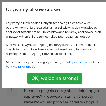
Apple
Tagi
Account
Używamy plików cookie
Dlaczego skrót
Używamy plików cookie i innych technologii śledzenia w celu
poprawy komfortu przeglądania naszej witryny, aby wyświetlać
spersonalizowane treści i ukierunkowane reklamy, analizować ruch
tekstowy na mowę
w naszej witrynie, i zrozumieć, skąd pochodzą nasi goście.
nie działa?
Kontynuując, wyrażasz zgodę na korzystanie z plików cookie i
innych technologii śledzenia oraz potwierdzasz, że masz co
najmniej 16 lat lub zgodę rodzica lub opiekuna.
Możesz przeczytać szczegóły w naszym
Polityka plików cookie
i
Z jakiegoś powodu mój tekst na mowę nie
12
Polityka prywatności
.
działa. Nie wiem, dlaczego przestał działać.
Działa, gdy kliknę go ręcznie, ale przy użyciu
OK, wejdź na stronę!
domyślnego skrótu
+
nic nie robi.
alt
esc
Nie mam pojęcia co się stało. Jak mogę to
naprawić? Próbowałem zmienić skróty
klawiszowe, ale problem nadal występuje.