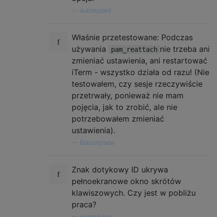
—
aubreypwd
Właśnie przetestowane: Podczas
używania
nie trzeba ani
pam_reattach
zmieniać ustawienia, ani restartować
iTerm - wszystko działa od razu! (Nie
testowałem, czy sesje rzeczywiście
przetrwały, ponieważ nie mam
pojęcia, jak to zrobić, ale nie
potrzebowałem zmieniać
ustawienia).
—
Blaisorblade
Znak dotykowy ID ukrywa
pełnoekranowe okno skrótów
klawiszowych. Czy jest w pobliżu
praca?
—
HappyFace,