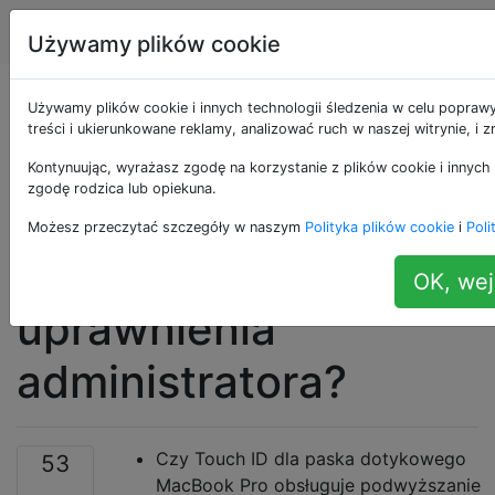
Apple
Tagi
Account
Używamy plików cookie
Czy Touch ID dla Mac
Używamy plików cookie i innych technologii śledzenia w celu popraw
treści i ukierunkowane reklamy, analizować ruch w naszej witrynie, i
Touch Bar może
Kontynuując, wyrażasz zgodę na korzystanie z plików cookie i innych 
zgodę rodzica lub opiekuna.
uwierzytelniać
Możesz przeczytać szczegóły w naszym
Polityka plików cookie
i
Poli
użytkowników sudo i
OK, wej
uprawnienia
administratora?
Czy Touch ID dla paska dotykowego
53
MacBook Pro obsługuje podwyższanie