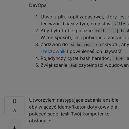
}

DevOps.
Utwórz plik kopii zapasowej, który jest
ten wzór działa z tym, co jest w
ś
$file
Aby było to bezpieczne
curl ... | bas
W ten sposób, jeśli pobieranie zostanie 
Zadzwoń do
skryptu, ab
sudo bash -eu
rzeczownik
i powinieneś ich używać!)
Pojedynczy cytat bash heredoc,
'EOF'
Zwiększanie
czytelności wbudowani
awk
Utworzyłem następujące zadania ansible,
0
aby włączyć identyfikator dotykowy dla
poleceń sudo, jeśli Twój komputer to
obsługuje: