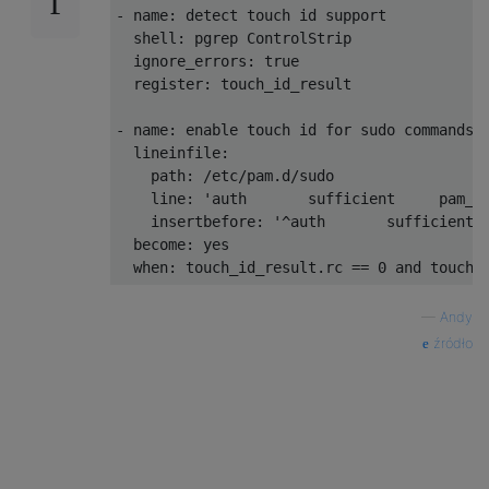
- name: detect touch id support

  shell: pgrep ControlStrip

  ignore_errors: true

  register: touch_id_result

- name: enable touch id for sudo commands

  lineinfile:

    path: /etc/pam.d/sudo

    line: 'auth       sufficient     pam_ti
    insertbefore: '^auth       sufficient  
  become: yes

—
Andy
źródło