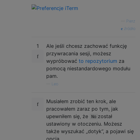
—
Pierz
źródło
1
Ale jeśli chcesz zachować funkcję
przywracania sesji, możesz
wypróbować
to repozytorium
za
pomocą niestandardowego modułu
pam.
—
Leo
Musiałem zrobić ten krok, ale
pracowałem zaraz po tym, jak
upewniłem się, że
został
No
ustawiony w otoczeniu. Możesz
także wyszukać „dotyk”, a pojawi się
opcja.