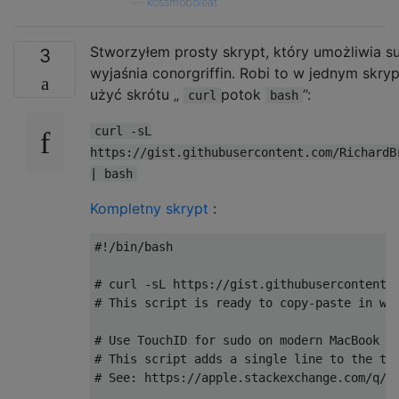
—
kossmoboleat
Stworzyłem prosty skrypt, który umożliwia s
3
wyjaśnia conorgriffin. Robi to w jednym skry
użyć skrótu „
potok
”:
curl
bash
curl -sL
https://gist.githubusercontent.com/RichardB
| bash
Kompletny skrypt
:
#!/bin/bash

# curl -sL https://gist.githubusercontent.c
# This script is ready to copy-paste in who
# Use TouchID for sudo on modern MacBook Pr
# This script adds a single line to the top
# See: https://apple.stackexchange.com/q/25