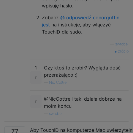
wpisuję hasło.
Zobacz
@ odpowiedź conorgriffin
jest
na instrukcje, aby włączyć
TouchID dla sudo.
—
swrobel
źródło
1
Czy ktoś to zrobił? Wygląda dość
przerażająco :)
—
Nic Cottrell
@NicCottrell tak, działa dobrze na
moim końcu
—
swrobel
Aby TouchID na komputerze Mac uwierzytelni
77