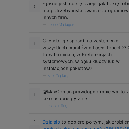
- jasne jest, co się dzieje, jak to się robi
ma potrzeby instalowania oprogramow
innych firm.
—
Jeppe Mariager-Lam
Czy istnieje sposób na zastąpienie
wszystkich monitów o hasło TouchID? 
to w terminalu, w Preferencjach
systemowych, w pęku kluczy lub w
instalacjach pakietów?
—
Max Coplan,
@MaxCoplan prawdopodobnie warto 
jako osobne pytanie
—
conorgriffin,
1
Działało
to dopiero po tym, jak zrobiłe
apple.stackexchange.com/a/355880/1