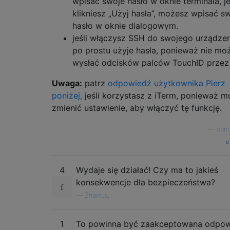
wpisać swoje hasło w oknie terminala, je
klikniesz „Użyj hasła”, możesz wpisać s
hasło w oknie dialogowym.
jeśli włączysz SSH do swojego urządzen
po prostu użyje hasła, ponieważ nie mo
wysłać odcisków palców TouchID prze
Uwaga:
patrz
odpowiedź użytkownika Pierz
poniżej,
jeśli korzystasz z iTerm, ponieważ m
zmienić ustawienie, aby włączyć tę funkcję.
—
cono
4
Wydaje się działać! Czy ma to jakieś
konsekwencje dla bezpieczeństwa?
—
Znarkus,
1
To powinna być zaakceptowana odpo