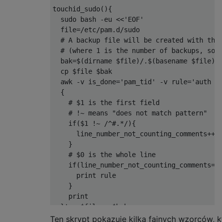
touchid_sudo(){

  sudo bash -eu <<'EOF'

  file=/etc/pam.d/sudo

  # A backup file will be created with the 
  # (where 1 is the number of backups, so t
  bak=$(dirname $file)/.$(basename $file).$
  cp $file $bak

  awk -v is_done='pam_tid' -v rule='auth   
  {

    # $1 is the first field

    # !~ means "does not match pattern"

    if($1 !~ /^#.*/){

      line_number_not_counting_comments++

    }

    # $0 is the whole line

    if(line_number_not_counting_comments==1
      print rule

    }

    print

  }' > $file < $bak

EOF

Ten skrypt pokazuje kilka fajnych wzorców, k