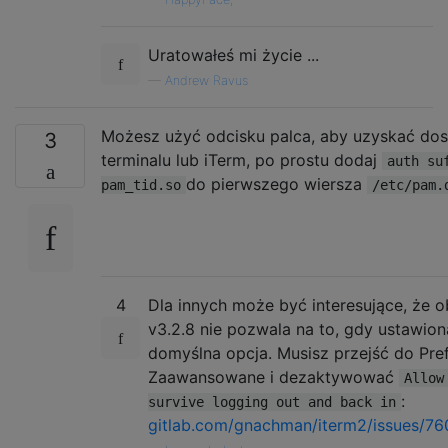
Uratowałeś mi życie ...
—
Andrew Ravus
Możesz użyć odcisku palca, aby uzyskać do
3
terminalu lub iTerm, po prostu dodaj
auth su
do pierwszego wiersza
pam_tid.so
/etc/pam.
4
Dla innych może być interesujące, że 
v3.2.8 nie pozwala na to, gdy ustawiona
domyślna opcja. Musisz przejść do Pref
Zaawansowane i dezaktywować
Allow
:
survive logging out and back in
gitlab.com/gnachman/iterm2/issues/7