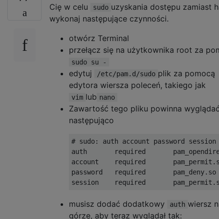
Cię w celu
uzyskania dostępu zamiast h
sudo
wykonaj następujące czynności.
otwórz Terminal
przełącz się na użytkownika root za p
sudo su -
edytuj
plik za pomocą
/etc/pam.d/sudo
edytora wiersza poleceń, takiego jak
lub
vim
nano
Zawartość tego pliku powinna wygląda
następująco
# sudo: auth account password session

auth       required       pam_opendire
account    required       pam_permit.s
password   required       pam_deny.so

musisz dodać dodatkowy
wiersz n
auth
górze, aby teraz wyglądał tak: