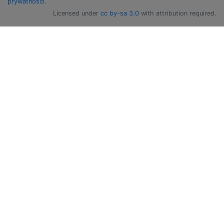
prywatności
.
Licensed under
cc by-sa 3.0
with attribution required.