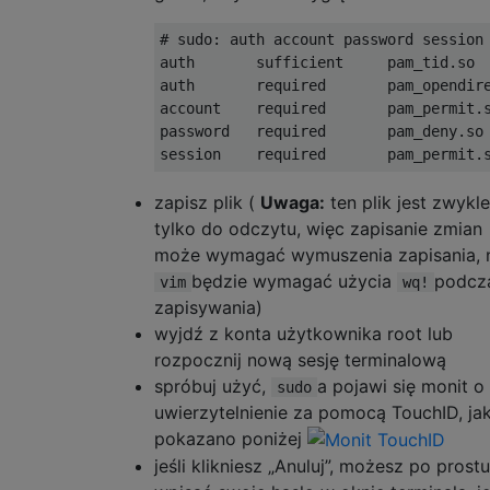
# sudo: auth account password session

auth       sufficient     pam_tid.so

auth       required       pam_opendire
account    required       pam_permit.s
password   required       pam_deny.so

zapisz plik (
Uwaga:
ten plik jest zwykle
tylko do odczytu, więc zapisanie zmian
może wymagać wymuszenia zapisania, 
będzie wymagać użycia
podcz
vim
wq!
zapisywania)
wyjdź z konta użytkownika root lub
rozpocznij nową sesję terminalową
spróbuj użyć,
a pojawi się monit o
sudo
uwierzytelnienie za pomocą TouchID, ja
pokazano poniżej
jeśli klikniesz „Anuluj”, możesz po prostu