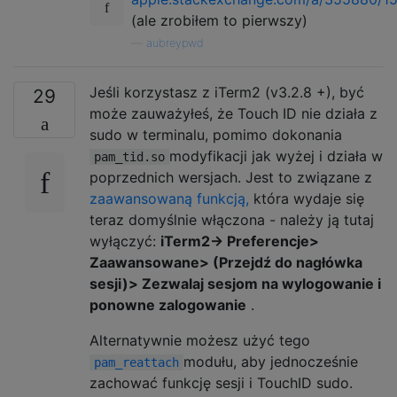
(ale zrobiłem to pierwszy)
—
aubreypwd
Jeśli korzystasz z iTerm2 (v3.2.8 +), być
29
może zauważyłeś, że Touch ID nie działa z
sudo w terminalu, pomimo dokonania
modyfikacji jak wyżej i działa w
pam_tid.so
poprzednich wersjach. Jest to związane z
zaawansowaną funkcją,
która wydaje się
teraz domyślnie włączona - należy ją tutaj
wyłączyć:
iTerm2-> Preferencje>
Zaawansowane> (Przejdź do nagłówka
sesji)> Zezwalaj sesjom na wylogowanie i
ponowne zalogowanie
.
Alternatywnie możesz użyć tego
modułu, aby jednocześnie
pam_reattach
zachować funkcję sesji i TouchID sudo.