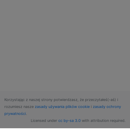
Korzystając z naszej strony potwierdzasz, że przeczytałeś(-aś) i
rozumiesz nasze
zasady używania plików cookie
i
zasady ochrony
prywatności
.
Licensed under
cc by-sa 3.0
with attribution required.