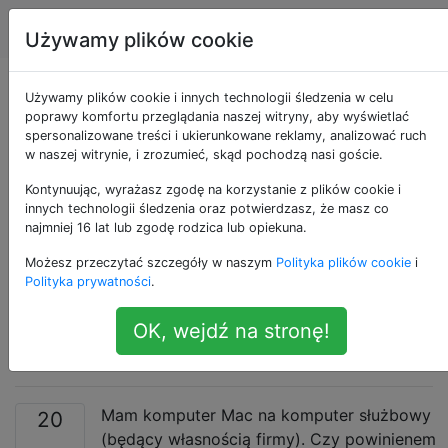
Apple
Tagi
Account
Używamy plików cookie
Jakiego
Używamy plików cookie i innych technologii śledzenia w celu
poprawy komfortu przeglądania naszej witryny, aby wyświetlać
spersonalizowane treści i ukierunkowane reklamy, analizować ruch
identyfikatora Apple
w naszej witrynie, i zrozumieć, skąd pochodzą nasi goście.
ID powinienem
Kontynuując, wyrażasz zgodę na korzystanie z plików cookie i
innych technologii śledzenia oraz potwierdzasz, że masz co
najmniej 16 lat lub zgodę rodzica lub opiekuna.
używać na
Możesz przeczytać szczegóły w naszym
Polityka plików cookie
i
komputerze
Polityka prywatności
.
OK, wejdź na stronę!
służbowym?
Mam komputer Mac na komputer służbowy
20
(będący własnością firmy). Czy powinienem