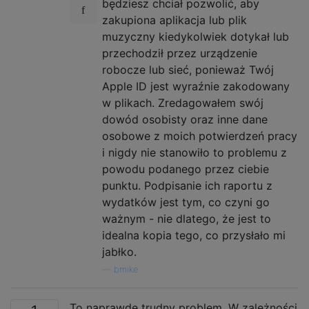
będziesz chciał pozwolić, aby
zakupiona aplikacja lub plik
muzyczny kiedykolwiek dotykał lub
przechodził przez urządzenie
robocze lub sieć, ponieważ Twój
Apple ID jest wyraźnie zakodowany
w plikach. Zredagowałem swój
dowód osobisty oraz inne dane
osobowe z moich potwierdzeń pracy
i nigdy nie stanowiło to problemu z
powodu podanego przez ciebie
punktu. Podpisanie ich raportu z
wydatków jest tym, co czyni go
ważnym - nie dlatego, że jest to
idealna kopia tego, co przysłało mi
jabłko.
—
bmike
To naprawdę trudny problem. W zależności