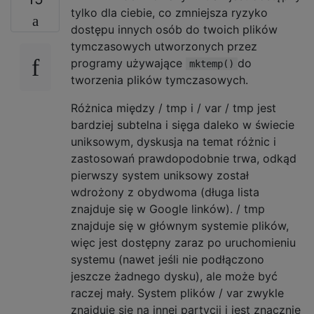
tylko dla ciebie, co zmniejsza ryzyko
dostępu innych osób do twoich plików
tymczasowych utworzonych przez
programy używające
do
mktemp()
tworzenia plików tymczasowych.
Różnica między / tmp i / var / tmp jest
bardziej subtelna i sięga daleko w świecie
uniksowym, dyskusja na temat różnic i
zastosowań prawdopodobnie trwa, odkąd
pierwszy system uniksowy został
wdrożony z obydwoma (długa lista
znajduje się w Google linków). / tmp
znajduje się w głównym systemie plików,
więc jest dostępny zaraz po uruchomieniu
systemu (nawet jeśli nie podłączono
jeszcze żadnego dysku), ale może być
raczej mały. System plików / var zwykle
znajduje się na innej partycji i jest znacznie