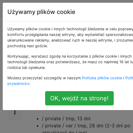
Apple
Tagi
Account
Używamy plików cookie
/ private / tmp vs /
Używamy plików cookie i innych technologii śledzenia w celu popraw
komfortu przeglądania naszej witryny, aby wyświetlać spersonalizowan
ukierunkowane reklamy, analizować ruch w naszej witrynie, i zrozumie
private / var / tmp vs
pochodzą nasi goście.
TMPDIR
Kontynuując, wyrażasz zgodę na korzystanie z plików cookie i innych
technologii śledzenia oraz potwierdzasz, że masz co najmniej 16 lat 
rodzica lub opiekuna.
Możesz przeczytać szczegóły w naszym
Polityka plików cookie
i
Poli
Jakie są różnice między tymi katalogami?
18
prywatności
.
Jak długo przechowywane są pliki w każdym 
OK, wejdź na stronę!
Najstarszy plik / folder, jaki mogłem znaleźć 
każdym z nich, to
/ prviate / tmp, 13 dni
/ private / var / tmp, 28 dni (2-3 dni po
aktualizacji do Lion)