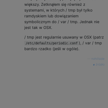
większy. Zetknąłem się również z
systemami, w których / tmp był tylko
ramdyskiem lub dowiązaniem
symbolicznym do / var / tmp. Jednak nie
jest tak w OSX.
/ tmp jest regularnie usuwany w OSX (patrz
), / var / tmp
/etc/defaults/periodic.conf
bardzo rzadko (jeśli w ogóle).
—
nohillside
źródło