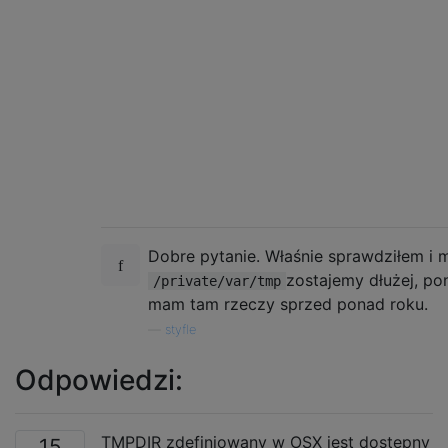
Dobre pytanie. Właśnie sprawdziłem i m
zostajemy dłużej, po
/private/var/tmp
mam tam rzeczy sprzed ponad roku.
—
styfle
Odpowiedzi:
TMPDIR zdefiniowany w OSX jest dostępny
15