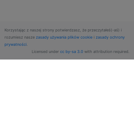
Korzystając z naszej strony potwierdzasz, że przeczytałeś(-aś) i
rozumiesz nasze
zasady używania plików cookie
i
zasady ochrony
prywatności
.
Licensed under
cc by-sa 3.0
with attribution required.