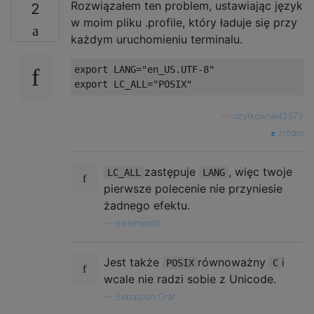
Rozwiązałem ten problem, ustawiając język
2
w moim pliku .profile, który ładuje się przy
każdym uruchomieniu terminalu.
export LANG
=
"en_US.UTF-8"
export LC_ALL
=
"POSIX"
—
użytkownik42973
źródło
zastępuje
, więc twoje
LC_ALL
LANG
pierwsze polecenie nie przyniesie
żadnego efektu.
—
mklement0
Jest także
równoważny
i
POSIX
C
wcale nie radzi sobie z Unicode.
—
Sebastian Graf