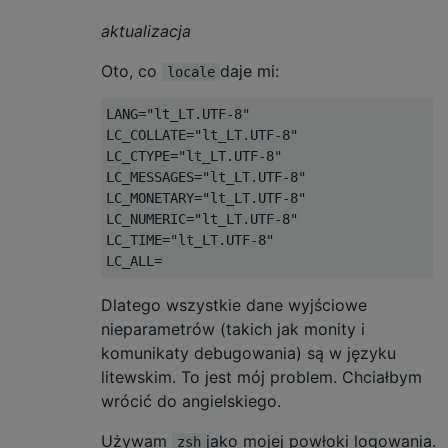
aktualizacja
Oto, co
daje mi:
locale
LANG
=
"lt_LT.UTF-8"
LC_COLLATE
=
"lt_LT.UTF-8"
LC_CTYPE
=
"lt_LT.UTF-8"
LC_MESSAGES
=
"lt_LT.UTF-8"
LC_MONETARY
=
"lt_LT.UTF-8"
LC_NUMERIC
=
"lt_LT.UTF-8"
LC_TIME
=
"lt_LT.UTF-8"
LC_ALL
=
Dlatego wszystkie dane wyjściowe
nieparametrów (takich jak monity i
komunikaty debugowania) są w języku
litewskim. To jest mój problem. Chciałbym
wrócić do angielskiego.
Używam
jako mojej powłoki logowania.
zsh