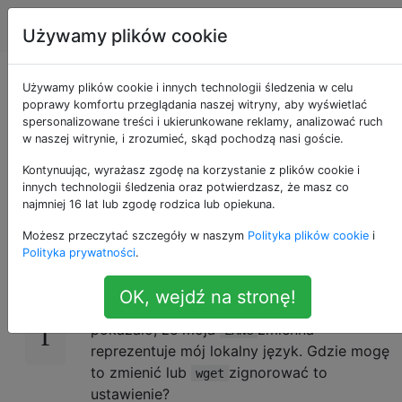
Apple
Tagi
Account
Używamy plików cookie
Gdzie ustawia się
Używamy plików cookie i innych technologii śledzenia w celu
poprawy komfortu przeglądania naszej witryny, aby wyświetlać
spersonalizowane treści i ukierunkowane reklamy, analizować ruch
zmienną $ LANG w
w naszej witrynie, i zrozumieć, skąd pochodzą nasi goście.
Mac OS X?
Kontynuując, wyrażasz zgodę na korzystanie z plików cookie i
innych technologii śledzenia oraz potwierdzasz, że masz co
najmniej 16 lat lub zgodę rodzica lub opiekuna.
Możesz przeczytać szczegóły w naszym
Polityka plików cookie
i
Użyłem
po raz pierwszy po instalacji
24
wget
Polityka prywatności
.
Lion OS X i zauważyłem, że wget został
zlokalizowany na mój język ojczysty.
OK, wejdź na stronę!
Uruchomienie
polecenia w terminalu
set
pokazało, że moja
zmienna
LANG
reprezentuje mój lokalny język. Gdzie mogę
to zmienić lub
zignorować to
wget
ustawienie?