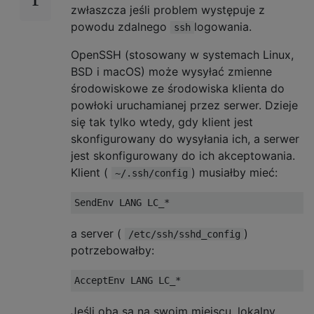
zwłaszcza jeśli problem występuje z
powodu zdalnego
logowania.
ssh
OpenSSH (stosowany w systemach Linux,
BSD i macOS) może wysyłać zmienne
środowiskowe ze środowiska klienta do
powłoki uruchamianej przez serwer. Dzieje
się tak tylko wtedy, gdy klient jest
skonfigurowany do wysyłania ich, a serwer
jest skonfigurowany do ich akceptowania.
Klient (
) musiałby mieć:
~/.ssh/config
SendEnv
 LANG LC_
*
a server (
)
/etc/ssh/sshd_config
potrzebowałby:
AcceptEnv
 LANG LC_
*
Jeśli oba są na swoim miejscu, lokalny