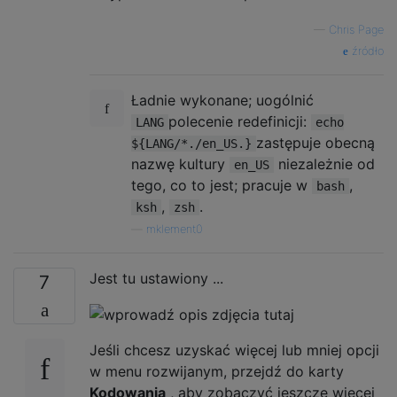
—
Chris Page
źródło
Ładnie wykonane; uogólnić
polecenie redefinicji:
LANG
echo
zastępuje obecną
${LANG/*./en_US.}
nazwę kultury
niezależnie od
en_US
tego, co to jest; pracuje w
,
bash
,
.
ksh
zsh
—
mklement0
Jest tu ustawiony ...
7
Jeśli chcesz uzyskać więcej lub mniej opcji
w menu rozwijanym, przejdź do karty
Kodowania
, aby zobaczyć jeszcze więcej