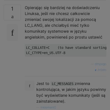
Opierając się bardziej na doświadczeniu
1
Linuksa, jeśli nie chcesz całkowicie
zmieniać swojej lokalizacji za pomocą
LC_LANG, ale chciałbyś mieć tylko
komunikaty systemowe w języku
angielskim, powinieneś po prostu ustawić
LC_COLLATE
=
C    
(
to have standard sorting 
LC_CTYPE
=
en_US
.
UTF
-
8
—
dmpogo
źródło
Jest to
zmienna
LC_MESSAGES
kontrolująca, w jakim języku powinny
być wyświetlane komunikaty (jeśli są
zainstalowane).
—
mklement0