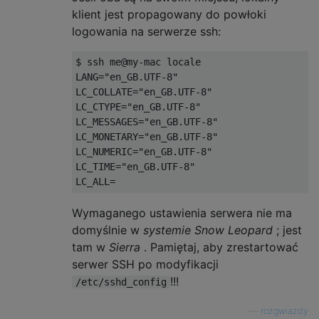
klient jest propagowany do powłoki
logowania na serwerze ssh:
$ ssh me@my
-
mac locale

LANG
=
"en_GB.UTF-8"
LC_COLLATE
=
"en_GB.UTF-8"
LC_CTYPE
=
"en_GB.UTF-8"
LC_MESSAGES
=
"en_GB.UTF-8"
LC_MONETARY
=
"en_GB.UTF-8"
LC_NUMERIC
=
"en_GB.UTF-8"
LC_TIME
=
"en_GB.UTF-8"
LC_ALL
=
Wymaganego ustawienia serwera nie ma
domyślnie w
systemie Snow Leopard
; jest
tam w
Sierra
. Pamiętaj, aby zrestartować
serwer SSH po modyfikacji
!!!
/etc/sshd_config
—
rozgwiazdy