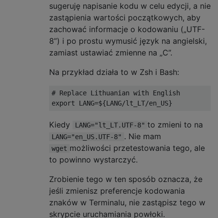
sugeruję napisanie kodu w celu edycji, a nie
zastąpienia wartości początkowych, aby
zachować informacje o kodowaniu („UTF-
8”) i po prostu wymusić język na angielski,
zamiast ustawiać zmienne na „C”.
Na przykład działa to w Zsh i Bash:
# Replace Lithuanian with English
export LANG
=
$
{
LANG
/
lt_LT
/
en_US
}
Kiedy
to zmieni to na
LANG="lt_LT.UTF-8"
. Nie mam
LANG="en_US.UTF-8"
możliwości przetestowania tego, ale
wget
to powinno wystarczyć.
Zrobienie tego w ten sposób oznacza, że ​​
jeśli zmienisz preferencje kodowania
znaków w Terminalu, nie zastąpisz tego w
skrypcie uruchamiania powłoki.