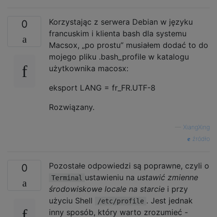
Korzystając z serwera Debian w języku
0
francuskim i klienta bash dla systemu
Macsox, „po prostu” musiałem dodać to do
mojego pliku .bash_profile w katalogu
użytkownika macosx:
eksport LANG = fr_FR.UTF-8
Rozwiązany.
—
XiangXing
źródło
Pozostałe odpowiedzi są poprawne, czyli o
0
ustawieniu na
ustawić zmienne
Terminal
środowiskowe locale na starcie
i przy
użyciu Shell
. Jest jednak
/etc/profile
inny sposób, który warto zrozumieć -