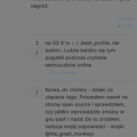
nagród.
—
bmike
źródło
3
na OS X to ~ / .bash_profile, nie
bashrc. Ludzie bardzo się tym
pogubili podczas czytania
samouczków online.
—
Enrico Susatyo,
Kurwa, do cholery - dzięki za
złapanie tego. Poszedłem nawet na
stronę open source i sprawdziłem,
czy jabłko wprowadziło zmiany w
gnu bash i nadal źle to zrobiłem.
(edycja mojej odpowiedzi - dzięki
@the_great_monkey)