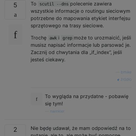
To
polecenie zawiera
5
scutil --dns
wszystkie informacje o routingu sieciowym
potrzebne do mapowania etykiet interfejsu
sprzętowego na trasy sieciowe.
Trochę
i
może to urozmaicić, jeśli
awk
grep
musisz napisać informacje lub parsować je.
Zacznij od chwytania dla „if_index”, jeśli
jesteś ciekawy.
—
bmike
źródło
To wygląda na przydatne - pobawię
się tym!
—
nwinkler
Nie będę udawał, że mam odpowiedź na to
2
pytanie, ale to, ale może być pomocne.