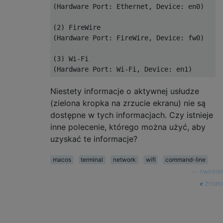
(
Hardware
Port
:
Ethernet
,
Device
:
 en0
)
(
2
)
FireWire
(
Hardware
Port
:
FireWire
,
Device
:
 fw0
)
(
3
)
Wi
-
Fi
(
Hardware
Port
:
Wi
-
Fi
,
Device
:
 en1
)
Niestety informacje o aktywnej usłudze
(zielona kropka na zrzucie ekranu) nie są
dostępne w tych informacjach. Czy istnieje
inne polecenie, którego można użyć, aby
uzyskać te informacje?
macos
terminal
network
wifi
command-line
—
nwinkler
źródło