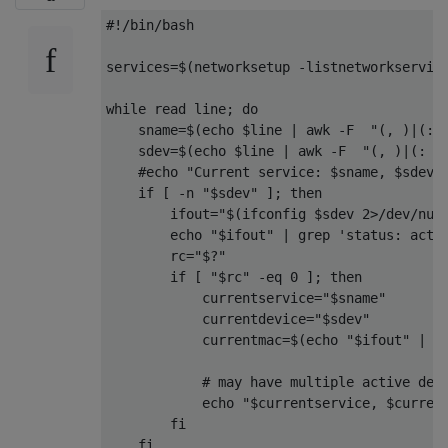
#!/bin/bash
services
=
$
(
networksetup 
-
listnetworkservic
while
 read line
;
do
    sname
=
$
(
echo $line 
|
 awk 
-
F  
"(, )|(: 
    sdev
=
$
(
echo $line 
|
 awk 
-
F  
"(, )|(: )
#echo "Current service: $sname, $sdev,
if
[
-
n 
"$sdev"
];
then
        ifout
=
"$(ifconfig $sdev 2>/dev/nul
        echo 
"$ifout"
|
 grep 
'status: acti
        rc
=
"$?"
if
[
"$rc"
-
eq 
0
];
then
            currentservice
=
"$sname"
            currentdevice
=
"$sdev"
            currentmac
=
$
(
echo 
"$ifout"
|
 a
# may have multiple active dev
            echo 
"$currentservice, $curren
fi
fi