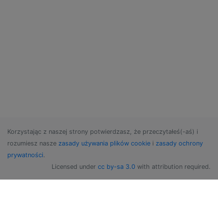
end
Korzystając z naszej strony potwierdzasz, że przeczytałeś(-aś) i
rozumiesz nasze
zasady używania plików cookie
i
zasady ochrony
prywatności
.
Licensed under
cc by-sa 3.0
with attribution required.