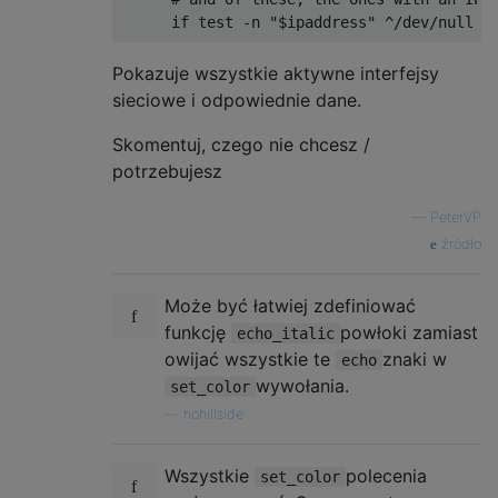
echo „Nazwa sieci: $ WiFiName”

if
 test 
-
n 
"$ipaddress"
^/
dev
/
null

fi

# Do we have an IP address?
Pokazuje wszystkie aktywne interfejsy
echo „Adres IP: $ ipaddress”

# Then give us the information
sieciowe i odpowiednie dane.
echo „Maska podsieci: $ maska ​​sieci”

set
 label 
(
ifconfig 
-
uv $val 
|
 gre
echo „Router: $ router”

set
 macaddress 
(
ifconfig 
-
uv $val 
Skomentuj, czego nie chcesz /
echo „IP CIDR: $ ipaddress / $ (mask2cdr $ 
set
 quality 
(
ifconfig 
-
uv $val 
|
 g
potrzebujesz
set
 netmask 
(
ipconfig getpacket $v
if [[-z $ dnsserver]]; następnie

set
 router 
(
ipconfig getpacket $va
—
PeterVP
jeśli [[$ DHCPActive]]; następnie

set
 dnsserver 
(
ipconfig getpacket 
źródło
echo „Serwer DNS: Ustaw za pomocą DHCP”

jeszcze

# Header for the network interface
echo „Serwer DNS: nieznany”

        echo 
-
n $label 
;
 echo 
-
n 
' ('
;
 ech
Może być łatwiej zdefiniować
fi

        echo 
"--------------"
funkcję
powłoki zamiast
echo_italic
jeszcze

owijać wszystkie te
znaki w
echo
echo „Serwer DNS: $ dnsserver”

# Is this a WiFi associated port? 
wywołania.
set_color
fi

        switch $label

—
nohillside
case
Wi
-
Fi
echo „Adres MAC: $ ​​macaddress ($ macal)”

# Get WiFi network name
echo „Szybkość sieci: $ prędkość sieci”

set
 wifi_name 
(/
System
/
Library
Wszystkie
polecenia
set_color
echo „Jakość łącza: $ jakość”

            echo 
" Network Name: $wifi_nam