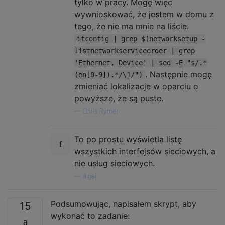
tylko w pracy. Mogę więc
wywnioskować, że jestem w domu z
tego, że nie ma mnie na liście.
ifconfig | grep $(networksetup -
listnetworkserviceorder | grep
'Ethernet, Device' | sed -E "s/.*
. Następnie mogę
(en[0-9]).*/\1/")
zmieniać lokalizacje w oparciu o
powyższe, że są puste.
—
Chris Rymer
To po prostu wyświetla listę
wszystkich interfejsów sieciowych, a
nie usług sieciowych.
—
algal
Podsumowując, napisałem skrypt, aby
15
wykonać to zadanie: