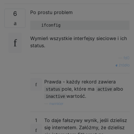
Po prostu problem
6
    ifconfig
Wymień wszystkie interfejsy sieciowe i ich
status.
—
fd0
źródło
Prawda - każdy rekord zawiera
pole, które ma
albo
status
active
wartość.
inactive
—
nwinkler
1
To daje fałszywy wynik, jeśli dzielisz
się internetem. Załóżmy, że dzielisz