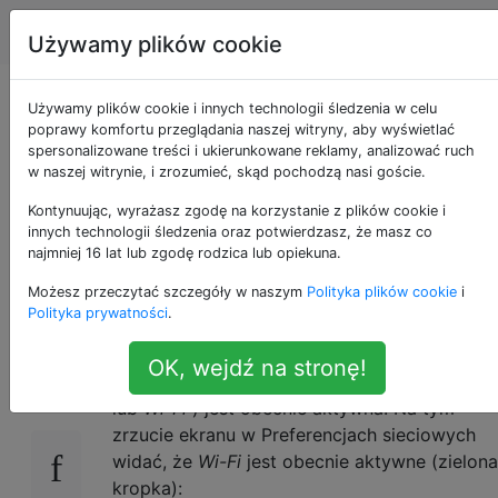
Apple
Tagi
Account
Używamy plików cookie
Jak znaleźć aktualnie
Używamy plików cookie i innych technologii śledzenia w celu
poprawy komfortu przeglądania naszej witryny, aby wyświetlać
spersonalizowane treści i ukierunkowane reklamy, analizować ruch
podłączoną usługę
w naszej witrynie, i zrozumieć, skąd pochodzą nasi goście.
sieciową z wiersza
Kontynuując, wyrażasz zgodę na korzystanie z plików cookie i
innych technologii śledzenia oraz potwierdzasz, że masz co
najmniej 16 lat lub zgodę rodzica lub opiekuna.
poleceń?
Możesz przeczytać szczegóły w naszym
Polityka plików cookie
i
Polityka prywatności
.
Chciałbym dowiedzieć się, która z
18
OK, wejdź na stronę!
dostępnych usług sieciowych (np.
Ethernet
lub
Wi-Fi
) jest obecnie aktywna. Na tym
zrzucie ekranu w Preferencjach sieciowych
widać, że
Wi-Fi
jest obecnie aktywne (zielona
kropka):