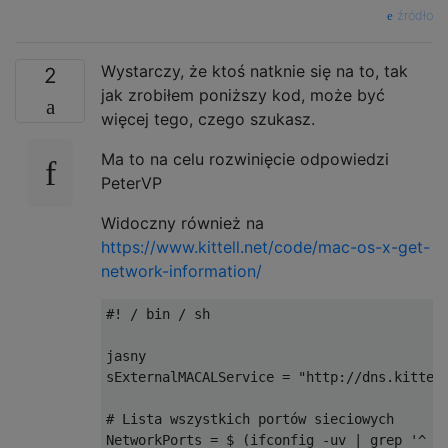
źródło
Wystarczy, że ktoś natknie się na to, tak
2
jak zrobiłem poniższy kod, może być
więcej tego, czego szukasz.
Ma to na celu rozwinięcie odpowiedzi
PeterVP
Widoczny również na
https://www.kittell.net/code/mac-os-x-get-
network-information/
#! / bin / sh

jasny

sExternalMACALService = "http://dns.kittell
# Lista wszystkich portów sieciowych

NetworkPorts = $ (ifconfig -uv | grep '^ [a