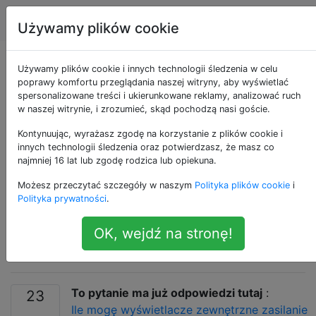
Apple
Tagi
Account
Używamy plików cookie
Czy Macbook Pro z
Używamy plików cookie i innych technologii śledzenia w celu
poprawy komfortu przeglądania naszej witryny, aby wyświetlać
spersonalizowane treści i ukierunkowane reklamy, analizować ruch
połowy 2015 r. Może
w naszej witrynie, i zrozumieć, skąd pochodzą nasi goście.
obsługiwać 3
Kontynuując, wyrażasz zgodę na korzystanie z plików cookie i
innych technologii śledzenia oraz potwierdzasz, że masz co
najmniej 16 lat lub zgodę rodzica lub opiekuna.
zewnętrzne
Możesz przeczytać szczegóły w naszym
Polityka plików cookie
i
monitory?
Polityka prywatności
.
OK, wejdź na stronę!
[duplikować]
To pytanie ma już odpowiedzi tutaj
:
23
Ile mogę wyświetlacze zewnętrzne zasilanie