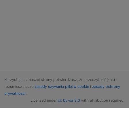
Korzystając z naszej strony potwierdzasz, że przeczytałeś(-aś) i
rozumiesz nasze
zasady używania plików cookie
i
zasady ochrony
prywatności
.
Licensed under
cc by-sa 3.0
with attribution required.