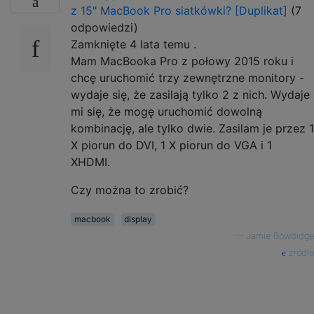
z 15" MacBook Pro siatkówki? [Duplikat]
(7
odpowiedzi)
Zamknięte
4 lata temu
.
Mam MacBooka Pro z połowy 2015 roku i
chcę uruchomić trzy zewnętrzne monitory -
wydaje się, że zasilają tylko 2 z nich. Wydaje
mi się, że mogę uruchomić dowolną
kombinację, ale tylko dwie. Zasilam je przez 1
X piorun do DVI, 1 X piorun do VGA i 1
XHDMI.
Czy można to zrobić?
macbook
display
—
Jamie Bowdidge
źródło