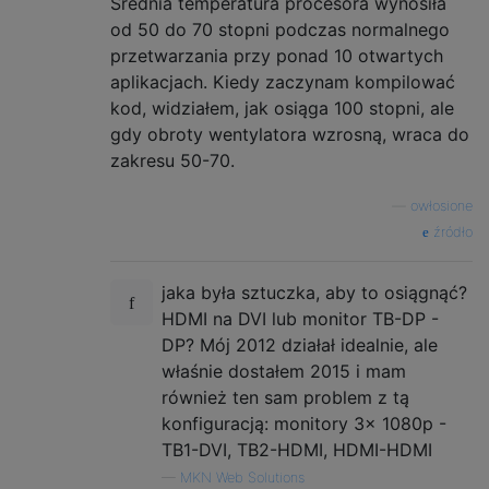
Średnia temperatura procesora wynosiła
od 50 do 70 stopni podczas normalnego
przetwarzania przy ponad 10 otwartych
aplikacjach. Kiedy zaczynam kompilować
kod, widziałem, jak osiąga 100 stopni, ale
gdy obroty wentylatora wzrosną, wraca do
zakresu 50-70.
—
owłosione
źródło
jaka była sztuczka, aby to osiągnąć?
HDMI na DVI lub monitor TB-DP -
DP? Mój 2012 działał idealnie, ale
właśnie dostałem 2015 i mam
również ten sam problem z tą
konfiguracją: monitory 3x 1080p -
TB1-DVI, TB2-HDMI, HDMI-HDMI
—
MKN Web Solutions