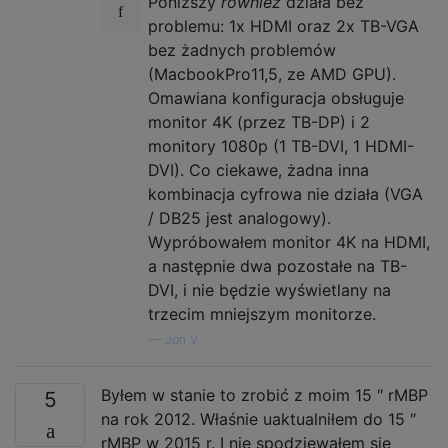
Poniższy
również
działa bez
problemu: 1x HDMI oraz 2x TB-VGA
bez żadnych problemów
(MacbookPro11,5, ze AMD GPU).
Omawiana konfiguracja obsługuje
monitor 4K (przez TB-DP) i 2
monitory 1080p (1 TB-DVI, 1 HDMI-
DVI). Co ciekawe, żadna inna
kombinacja cyfrowa nie działa (VGA
/ DB25 jest analogowy).
Wypróbowałem monitor 4K na HDMI,
a następnie dwa pozostałe na TB-
DVI, i nie będzie wyświetlany na
trzecim mniejszym monitorze.
—
Jon V
Byłem w stanie to zrobić z moim 15 ″ rMBP
5
na rok 2012. Właśnie uaktualniłem do 15 ″
rMBP w 2015 r. I nie spodziewałem się