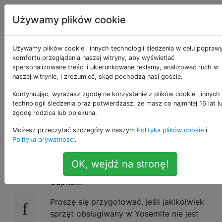
Apple
Tagi
Account
Używamy plików cookie
Które komputery Mac
Używamy plików cookie i innych technologii śledzenia w celu popraw
komfortu przeglądania naszej witryny, aby wyświetlać
spersonalizowane treści i ukierunkowane reklamy, analizować ruch w
są zgodne z
naszej witrynie, i zrozumieć, skąd pochodzą nasi goście.
systemem OS X 10.11
Kontynuując, wyrażasz zgodę na korzystanie z plików cookie i innych
technologii śledzenia oraz potwierdzasz, że masz co najmniej 16 lat l
zgodę rodzica lub opiekuna.
El Capitan?
Możesz przeczytać szczegóły w naszym
Polityka plików cookie
i
Polityka prywatności
.
Czy istnieje lista oficjalnie obsługiwanych
20
OK, wejdź na stronę!
komputerów Mac dla systemu OS X El
Capitan?
Proszę się przygotować, jeśli jakikolwiek
sprzęt obsługiwany w Yosemite nie jest