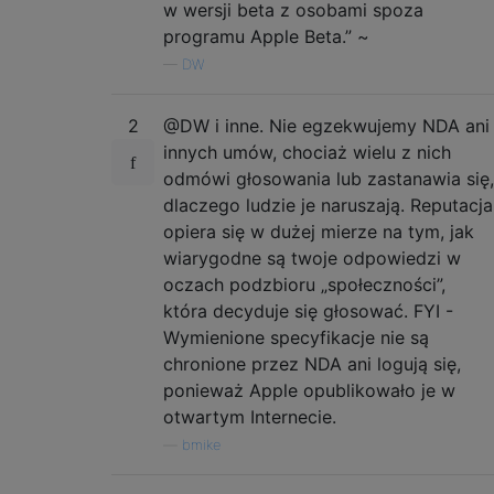
w wersji beta z osobami spoza
programu Apple Beta.” ~
—
DW
2
@DW i inne. Nie egzekwujemy NDA ani
innych umów, chociaż wielu z nich
odmówi głosowania lub zastanawia się,
dlaczego ludzie je naruszają. Reputacja
opiera się w dużej mierze na tym, jak
wiarygodne są twoje odpowiedzi w
oczach podzbioru „społeczności”,
która decyduje się głosować. FYI -
Wymienione specyfikacje nie są
chronione przez NDA ani logują się,
ponieważ Apple opublikowało je w
otwartym Internecie.
—
bmike