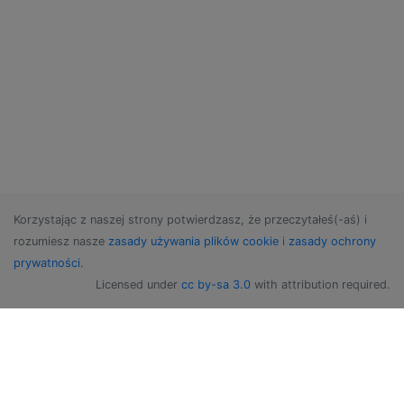
Korzystając z naszej strony potwierdzasz, że przeczytałeś(-aś) i
rozumiesz nasze
zasady używania plików cookie
i
zasady ochrony
prywatności
.
Licensed under
cc by-sa 3.0
with attribution required.