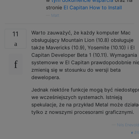
stronie
El Capitan How to Install
—
Matt
Warto zauważyć, że każdy komputer Mac
11
obsługujący Mountain Lion (10.8) obsługuje
także Mavericks (10.9), Yosemite (10.10) i El
Capitan Developer Beta 1 (10.11). Wymagania
systemowe w El Capitan prawdopodobnie ni
zmienią się w stosunku do wersji beta
dewelopera.
Jednak niektóre funkcje mogą być niedostęp
we wcześniejszych systemach. Istnieją
spekulacje, że na przykład Metal może działa
tylko z nowszymi procesorami graficznymi.
—
Nils Enevol
źr