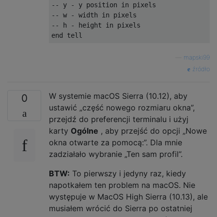
--
 y 
-
 y position 
in
--
 w 
-
 width 
in
--
 h 
-
 height 
in
 pixels

end tell
—
mapski99
źródło
W systemie macOS Sierra (10.12), aby
0
ustawić „część nowego rozmiaru okna”,
przejdź do preferencji terminalu i użyj
karty
Ogólne
, aby przejść do opcji „Nowe
okna otwarte za pomocą:”. Dla mnie
zadziałało wybranie „Ten sam profil”.
BTW:
To pierwszy i jedyny raz, kiedy
napotkałem ten problem na macOS. Nie
występuje w MacOS High Sierra (10.13), ale
musiałem wrócić do Sierra po ostatniej