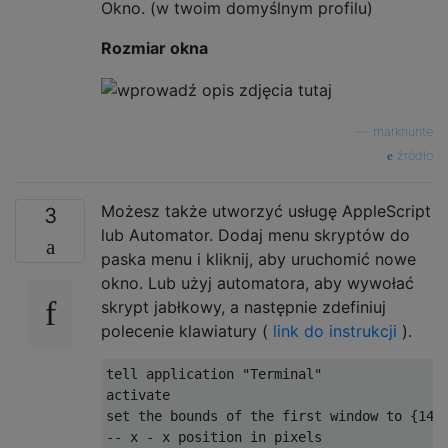
Okno. (w twoim domyślnym profilu)
Rozmiar okna
—
markhunte
źródło
Możesz także utworzyć usługę AppleScript
3
lub Automator. Dodaj menu skryptów do
paska menu i kliknij, aby uruchomić nowe
okno. Lub użyj automatora, aby wywołać
skrypt jabłkowy, a następnie zdefiniuj
polecenie klawiatury (
link do instrukcji
).
tell application 
"Terminal"
set
 the bounds of the first window to 
{
140
--
 x 
-
 x position 
in