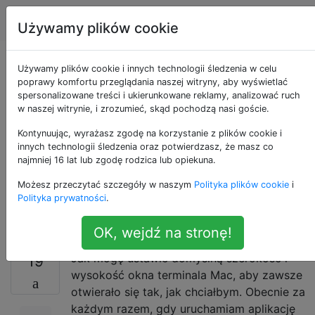
Apple
Tagi
Account
Używamy plików cookie
Jak ustawić
Używamy plików cookie i innych technologii śledzenia w celu
poprawy komfortu przeglądania naszej witryny, aby wyświetlać
spersonalizowane treści i ukierunkowane reklamy, analizować ruch
domyślną szerokość,
w naszej witrynie, i zrozumieć, skąd pochodzą nasi goście.
wysokość i położenie
Kontynuując, wyrażasz zgodę na korzystanie z plików cookie i
innych technologii śledzenia oraz potwierdzasz, że masz co
najmniej 16 lat lub zgodę rodzica lub opiekuna.
aplikacji terminalu na
Możesz przeczytać szczegóły w naszym
Polityka plików cookie
i
komputerze Mac?
Polityka prywatności
.
OK, wejdź na stronę!
Jak mogę ustawić domyślną szerokość i
19
wysokość okna terminala Mac, aby zawsze
otwierało się tak, jak chciałbym. Obecnie za
każdym razem, gdy uruchamiam aplikację