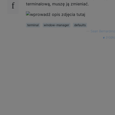
terminalową, muszę ją zmieniać.
terminal
window-manager
defaults
—
Sean Bernardino
źródło