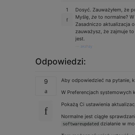
1
Dosyć. Zauważyłem, że p
Myślę,
że
to normalne? W 
Zasadniczo aktualizacja 
zauważysz, że zajmuje to
jest.
—
akshay
Odpowiedzi:
Aby odpowiedzieć na pytanie, 
9
W Preferencjach systemowych kl
Pokażą Ci ustawienia aktualizacj
Normalne jest ciągłe sprawdzan
działanie w mo
softwareupdated