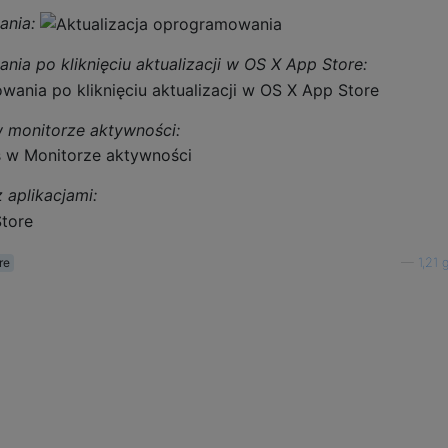
ania:
nia po kliknięciu aktualizacji w OS X App Store:
w monitorze aktywności:
z aplikacjami:
re
—
1,21 