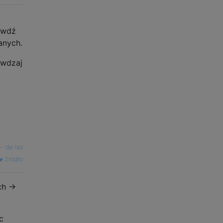
awdź
anych.
awdzaj
—
de las
źródło
h ->
c