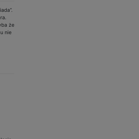
ada”.
ra.
yba że
u nie