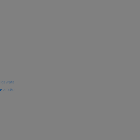
gigawata
źródło