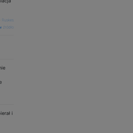
lacja
—
Ruskes
źródło
nie
e
erał i