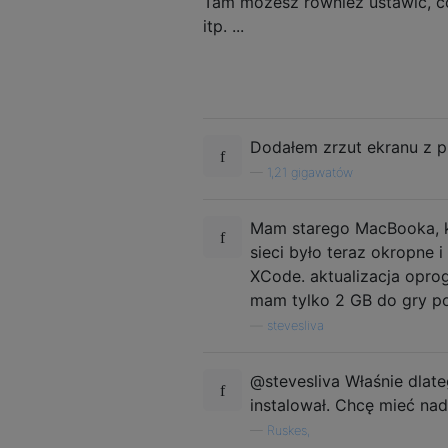
Tam możesz również ustawić, co 
itp. ...
Dodałem zrzut ekranu z p
—
1,21 gigawatów
Mam starego MacBooka, kt
sieci było teraz okropne i
XCode. aktualizacja opr
mam tylko 2 GB do gry po 
—
stevesliva
@stevesliva Właśnie dlate
instalował. Chcę mieć nad
—
Ruskes,