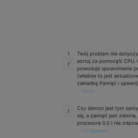
1
Twój problem nie dotyczy
sortuj za pomocą% CPU. 
powoduje spowolnienie p
(właśnie to jest aktuali
zakładkę Pamięć i upewnij 
—
akshay,
Czy demon jest tym samy
się, a pamięć jest zielon
procesora 0.0 i nie odpow
—
1,21 gigawatów