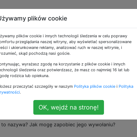
Używamy plików cookie
który program uruchami
żywamy plików cookie i innych technologii śledzenia w celu poprawy
rogramowania?
omfortu przeglądania naszej witryny, aby wyświetlać spersonalizowane
reści i ukierunkowane reklamy, analizować ruch w naszej witrynie, i
rozumieć, skąd pochodzą nasi goście.
ontynuując, wyrażasz zgodę na korzystanie z plików cookie i innych
no po otwarciu, więc otworzyłem Monitor aktywności i
echnologii śledzenia oraz potwierdzasz, że masz co najmniej 16 lat lub
ie aktualizacja oprogramowania, który nie odpowiadał. Ni
godę rodzica lub opiekuna.
ocesora, ale mój laptop się czołgał. Zmuszam do wyjścia,
ożesz przeczytać szczegóły w naszym
Polityka plików cookie
i
Polityka
Więc sprawdziłem to online i zobaczyłem, że App Store u
rywatności
.
zyłem App Store i uruchomiłem aktualizację. Wydawało się,
waż pokazuje 104% procesora. Po zakończeniu wrócił do 0
OK, wejdź na stronę!
 że nie odpowiada.
s to nazywa? Jak mogę zapobiec jego wywołaniu?