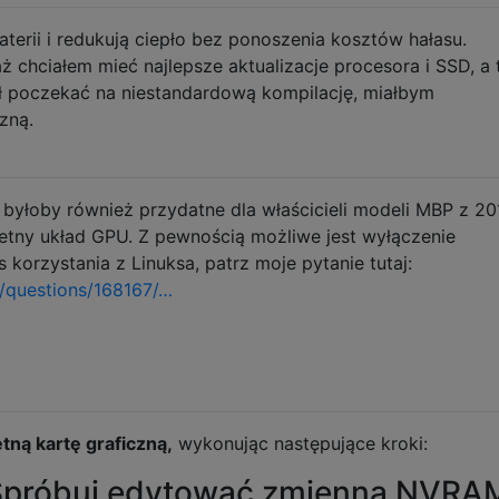
terii i redukują ciepło bez ponoszenia kosztów hałasu.
 chciałem mieć najlepsze aktualizacje procesora i SSD, a 
 poczekać na niestandardową kompilację, miałbym
zną.
byłoby również przydatne dla właścicieli modeli MBP z 2011
etny układ GPU. Z pewnością możliwe jest wyłączenie
orzystania z Linuksa, patrz moje pytanie tutaj:
/questions/168167/…
tną kartę graficzną,
wykonując następujące kroki:
próbuj edytować zmienną NVRA