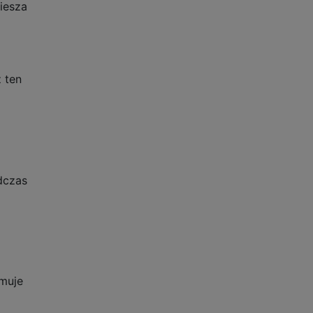
piesza
 ten
dczas
jmuje