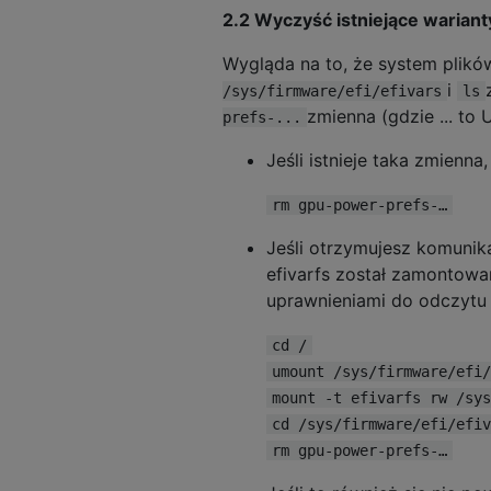
2.2 Wyczyść istniejące wariant
Wygląda na to, że system plikó
i
/sys/firmware/efi/efivars
ls
zmienna (gdzie ... to 
prefs-...
Jeśli istnieje taka zmienna
rm gpu-power-prefs-…
Jeśli otrzymujesz komuni
efivarfs został zamontowa
uprawnieniami do odczytu 
cd /
umount /sys/firmware/efi/
mount -t efivarfs rw /sys
cd /sys/firmware/efi/efiv
rm gpu-power-prefs-…