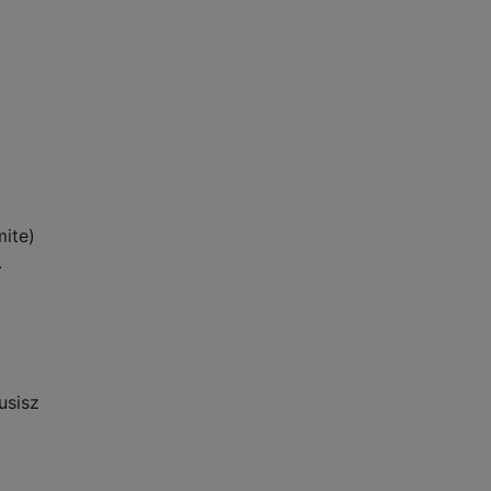
ite)
.
usisz