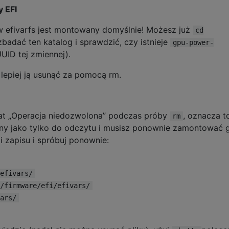
y EFI
w efivarfs jest montowany domyślnie! Możesz już
cd
zbadać ten katalog i sprawdzić, czy istnieje
gpu-power-
UUID tej zmiennej).
, lepiej ją usunąć za pomocą rm.
kat „Operacja niedozwolona” podczas próby
, oznacza t
rm
ny jako tylko do odczytu i musisz ponownie zamontować 
i zapisu i spróbuj ponownie:
efivars/
/firmware/efi/efivars/
ars/