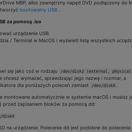
erDrive MBP, albo zewnętrzny napęd DVD podłączony do 
utworzyć
bootowalny USB
.
SB za pomocą .iso
kować urządzenie USB.
dzia / Terminal w MacOS i wyświetl listę wszystkich urząd
wi się jako coś w rodzaju
/dev/disk2 (external, physical
e chcesz wymazać, sprawdzając jego nazwę i rozmiar, a
fikatora dla poniższych poleceń zamiast
.
/dev/diskX
le montowane automatycznie w systemie macOS i musisz j
 przed zapisaniem bloków za pomocą dd:
/diskX
ISO na urządzenie. Polecenie dd jest podobne do polecenia