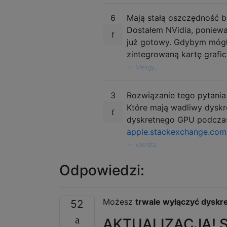
6
Mają stałą oszczędność ba
Dostałem NVidia, ponieważ
już gotowy. Gdybym mógł
zintegrowaną kartę grafic
—
Meligy,
3
Rozwiązanie tego pytania 
Które mają wadliwy dyskr
dyskretnego GPU podczas k
apple.stackexchange.com
—
xpereta
Odpowiedzi:
Możesz
trwale wyłączyć dyskre
52
AKTUALIZACJA! S