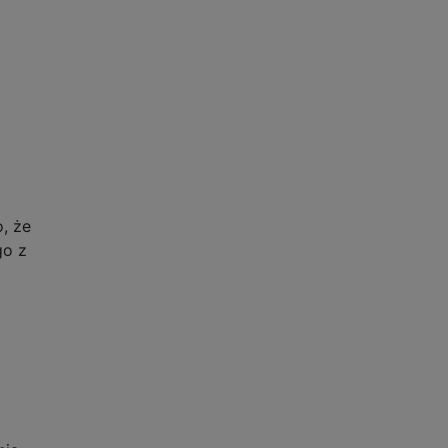
o, że
go z