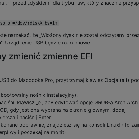
a „r” przed „dyskiem” dla trybu raw, który znacznie przys
so of=/dev/rdiskX bs=1m
e narzekać, że „Włożony dysk nie został odczytany przez
”. Urządzenie USB będzie rozruchowe.
by zmienić zmienne EFI
USB do Macbooka Pro, przytrzymaj klawisz Opcja (alt) po
 bootowalny nośnik instalacyjny).
naciśnij klawisz „e”, aby edytować opcje GRUB-a Arch Arch
CD, gdy jest ona wybrana na ekranie głównym, dodaj
ersza i naciśnij Enter.
konane poprawnie, znajdziesz się na konsoli Linux! (To za
erpliwy i poczekaj na monit)