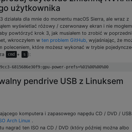
ego użytkownika
3 działała dla mnie do momentu macOS Sierra, ale wraz z
cząłem wyświetlać różowy / czerwonawy ekran i nie mogłem
 aby powtórzyć krok 3, jak musiałem to zrobić w poprzedn
rnet, wkroczyłem w
ten problem GitHub,
wyjaśniając, że mo
cym poleceniem, które możesz wykonać w trybie pojedyncz
sza
+
):
cmd
s
owalny pendrive USB z Linuksem
ałającego komputera i zapasowego napędu CD / DVD / USB
SO Arch Linux
.
u nagrać ten ISO na CD / DVD (który później można albo