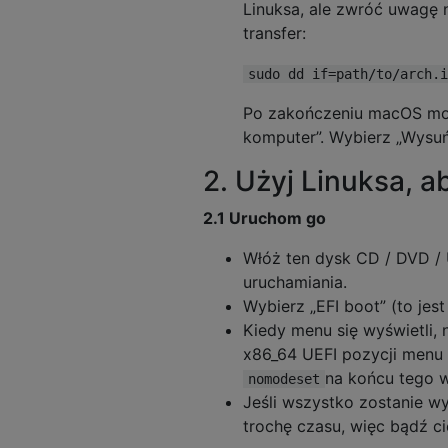
Linuksa, ale zwróć uwagę n
transfer:
sudo dd if=path/to/arch.i
Po zakończeniu macOS moż
komputer”. Wybierz „Wysuń
2. Użyj Linuksa, a
2.1 Uruchom go
Włóż ten dysk CD / DVD / 
uruchamiania.
Wybierz „EFI boot” (to jest
Kiedy menu się wyświetli, 
x86_64 UEFI pozycji menu 
na końcu tego wi
nomodeset
Jeśli wszystko zostanie wy
trochę czasu, więc bądź ci