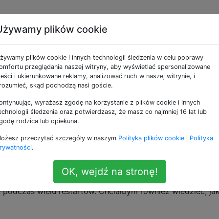
Używamy plików cookie
 na stałe wyłączyć
żywamy plików cookie i innych technologii śledzenia w celu poprawy
EFI?
omfortu przeglądania naszej witryny, aby wyświetlać spersonalizowane
reści i ukierunkowane reklamy, analizować ruch w naszej witrynie, i
rozumieć, skąd pochodzą nasi goście.
ontynuując, wyrażasz zgodę na korzystanie z plików cookie i innych
raficzny NVidia GTX 750M na moim MacBooku Pro 15 "(Ret
echnologii śledzenia oraz potwierdzasz, że masz co najmniej 16 lat lub
 Yosemite). Wiem, że mogę używać GfxCardStatus, ale
godę rodzica lub opiekuna.
ziej trwałe rozwiązanie, zmieniając niektóre EFI flaga.
ożesz przeczytać szczegóły w naszym
Polityka plików cookie
i
Polityka
rywatności
.
OK, wejdź na stronę!
tny GPU z EFI?
e podczas wielu restartów. Chciałbym również wiedzieć, jak