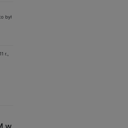
to był
 r.,
M w