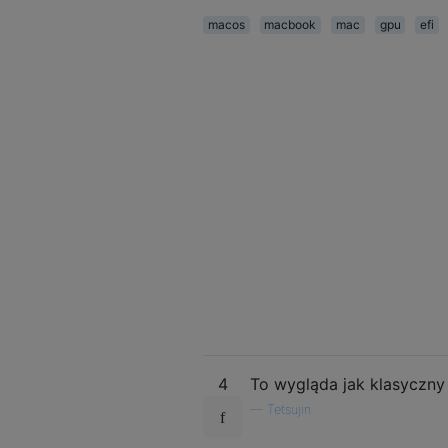
macos
macbook
mac
gpu
efi
4
To wygląda jak klasyczn
—
Tetsujin