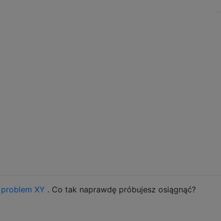
y
problem XY
. Co tak naprawdę próbujesz osiągnąć?