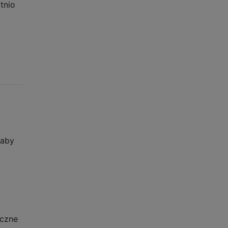
tnio
 aby
yczne