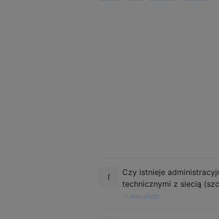
Czy istnieje administrac
technicznymi z siecią (s
—
klanomath