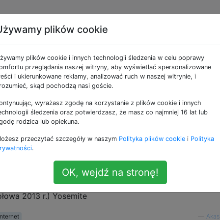
Używamy plików cookie
zepustowości w Yosemit
żywamy plików cookie i innych technologii śledzenia w celu poprawy
omfortu przeglądania naszej witryny, aby wyświetlać spersonalizowane
reści i ukierunkowane reklamy, analizować ruch w naszej witrynie, i
rozumieć, skąd pochodzą nasi goście.
ontynuując, wyrażasz zgodę na korzystanie z plików cookie i innych
utaj
:
echnologii śledzenia oraz potwierdzasz, że masz co najmniej 16 lat lub
ia internetowe na komputerze Mac
(8 odpowiedzi)
godę rodzica lub opiekuna.
ożesz przeczytać szczegóły w naszym
Polityka plików cookie
i
Polityka
prędkość osiągnie 2,5 Mb / s
rywatności
.
 ogranicza prędkość Internetu poniżej tego. Nie mówię na
OK, wejdź na stronę!
łowa 2013 r.) Yosemite
internet
—
Akas