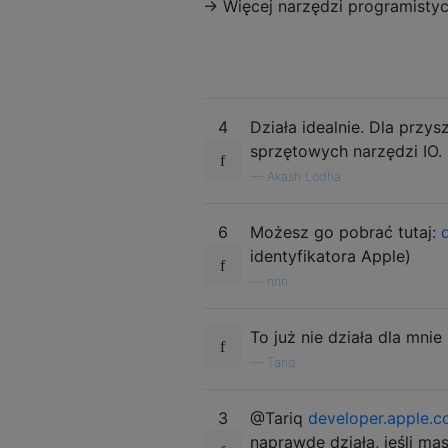
→ Więcej narzędzi programisty
4
Działa idealnie. Dla przy
sprzętowych narzędzi IO.
—
Akash Lodha
6
Możesz go pobrać tutaj:
identyfikatora Apple)
—
nnn
To już nie działa dla mni
—
Tariq
3
@Tariq
developer.apple.
naprawdę działa, jeśli ma