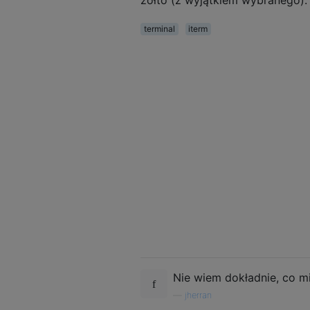
żółto (z wyjątkiem wybranego).
terminal
iterm
Nie wiem dokładnie, co m
—
jherran