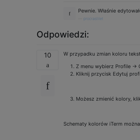
Pewnie. Właśnie edytował
—
procrastilet
Odpowiedzi:
W przypadku zmian koloru tekst
10
Z menu wybierz Profile → O
Kliknij przycisk Edytuj prof
Możesz zmienić kolory, kli
Schematy kolorów iTerm można