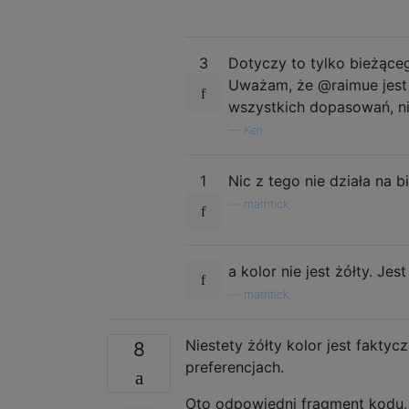
3
Dotyczy to tylko bieżące
Uważam, że @raimue jest 
wszystkich dopasowań, ni
—
Ken
1
Nic z tego nie działa na b
—
mathtick,
a kolor nie jest żółty. Jest
—
mathtick,
Niestety żółty kolor jest fakt
8
preferencjach.
Oto odpowiedni fragment kodu,