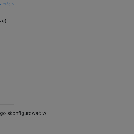
źródło
ze).
a go skonfigurować w