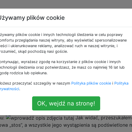
Używamy plików cookie
nić kolor używany do
żywamy plików cookie i innych technologii śledzenia w celu poprawy
yników wyszukiwania?
omfortu przeglądania naszej witryny, aby wyświetlać spersonalizowane
reści i ukierunkowane reklamy, analizować ruch w naszej witrynie, i
rozumieć, skąd pochodzą nasi goście.
ontynuując, wyrażasz zgodę na korzystanie z plików cookie i innych
zakodowany na stałe, aby wyróżnić wyniki wyszukiwania za
echnologii śledzenia oraz potwierdzasz, że masz co najmniej 16 lat lub
wałem zarówno najnowszej wersji, jak i nightlies, ale nie
godę rodzica lub opiekuna.
anę tego koloru.
ożesz przeczytać szczegóły w naszym
Polityka plików cookie
i
Polityka
rywatności
.
 niewiarygodne, że emulator terminala o takim stopniu
dę zakodować w jednym kolorze, a jednocześnie praktyc
OK, wejdź na stronę!
ować przez użytkownika.
nu:
Jak widać, przeszukałem
wa „stos”, a wszystkie jego wystąpienia są podświetlone 