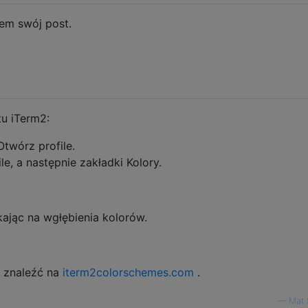
em swój post.
u iTerm2:
twórz profile.
ile, a następnie zakładki Kolory.
kając na wgłębienia kolorów.
 znaleźć na
iterm2colorschemes.com
.
—
Mat 