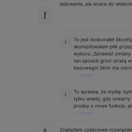
ładowania, ale wraca do właściwe
To jest doskonałe! Skonfi
skompilowałem plik przez:
wyboru „Sprawdź zmiany p
ten sposób grozi utratą 
bazowego! Skim ma ostrz
—
farenorth
To sprawia, że ​​myślę: by
tylko wtedy, gdy otwarty 
prośby o nowe funkcje, ale
—
farenorth
Znalazłem częściowe rozwiąza
8