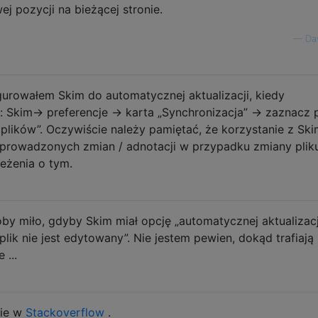
j pozycji na bieżącej stronie.
—
Da
gurowałem Skim do automatycznej aktualizacji, kiedy
 Skim-> preferencje -> karta „Synchronizacja” -> zaznacz 
lików”. Oczywiście należy pamiętać, że korzystanie z Sk
wprowadzonych zmian / adnotacji w przypadku zmiany plik
eżenia o tym.
łoby miło, gdyby Skim miał opcję „automatycznej aktualizacj
plik nie jest edytowany”. Nie jestem pewien, dokąd trafiają
 ...
nie w
Stackoverflow
.