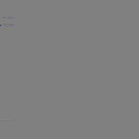
—
DFJ
źródło