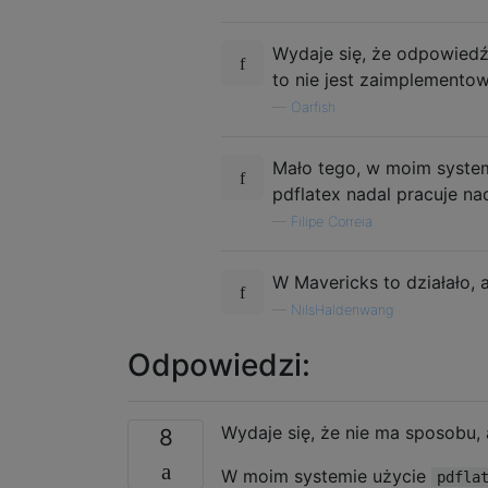
Wydaje się, że odpowiedź 
to nie jest zaimplemento
—
Oarfish
Mało tego, w moim systemi
pdflatex nadal pracuje nad
—
Filipe Correia
W Mavericks to działało, 
—
NilsHaldenwang
Odpowiedzi:
Wydaje się, że nie ma sposobu, 
8
W moim systemie użycie
pdfla