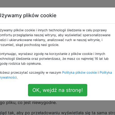
Używamy plików cookie
ląd, aby automatycznie
żywamy plików cookie i innych technologii śledzenia w celu poprawy
 pdf i pozostać w tej
omfortu przeglądania naszej witryny, aby wyświetlać spersonalizowane
reści i ukierunkowane reklamy, analizować ruch w naszej witrynie, i
rozumieć, skąd pochodzą nasi goście.
ontynuując, wyrażasz zgodę na korzystanie z plików cookie i innych
echnologii śledzenia oraz potwierdzasz, że masz co najmniej 16 lat lub
godę rodzica lub opiekuna.
ożesz przeczytać szczegóły w naszym
Polityka plików cookie
i
Polityka
rywatności
.
OK, wejdź na stronę!
iew zostanie zaktualizowany przez inny program (np. Pdfla
duje ponownie, co jest dobre. Jednak podgląd zawsze pok
o pliku, co jest niewygodne.
d tak, aby po przeładowaniu wyświetlała się ta sama str