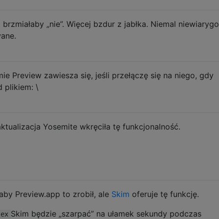
brzmiałaby „nie”. Więcej bzdur z jabłka. Niemal niewiaryg
wane.
e Preview zawiesza się, jeśli przełączę się na niego, gdy
 plikiem: \
aktualizacja Yosemite wkręciła tę funkcjonalność.
aby Preview.app to zrobił, ale
Skim
oferuje tę funkcję.
Skim będzie „szarpać” na ułamek sekundy podczas
tex