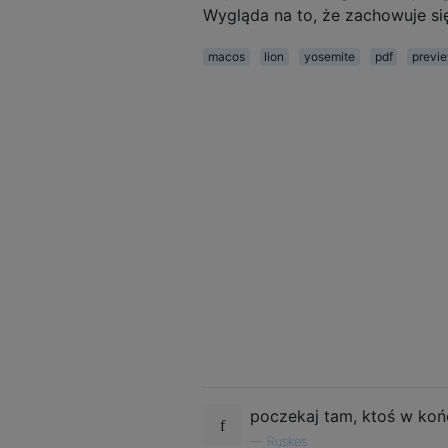
Wygląda na to, że zachowuje się 
macos
lion
yosemite
pdf
previ
poczekaj tam, ktoś w końc
—
Ruskes