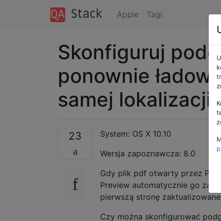
Apple
Tagi
Skonfiguruj podg
U
ponownie ładować
k
t
z
samej lokalizacji
K
t
z
System: OS X 10.10
23
M
p
Wersja zapoznawcza: 8.0
Gdy plik pdf otwarty przez Prev
Preview automatycznie go zała
pierwszą stronę zaktualizowaneg
Czy można skonfigurować podglą