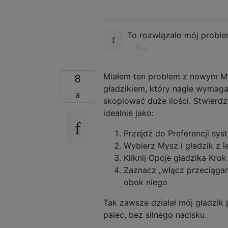
To rozwiązało mój proble
—
Ron
Miałem ten problem z nowym Ma
8
gładzikiem, który nagle wymagał
skopiować duże ilości. Stwier
idealnie jako:
Przejdź do Preferencji s
Wybierz Mysz i gładzik z le
Kliknij Opcje gładzika Krok
Zaznacz „włącz przeciągan
obok niego
Tak zawsze działał mój gładzik 
palec, bez silnego nacisku.