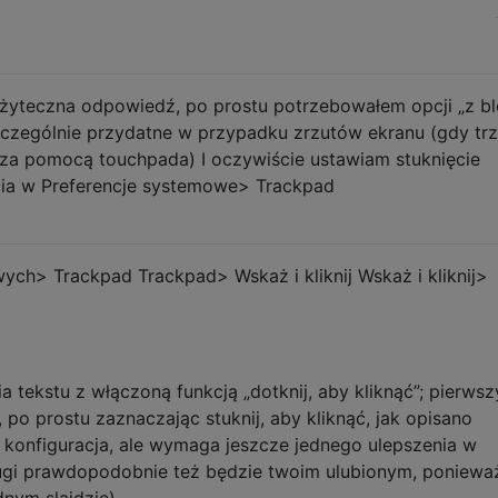
j użyteczna odpowiedź, po prostu potrzebowałem opcji „z b
 szczególnie przydatne w przypadku zrzutów ekranu (gdy tr
 za pomocą touchpada) I oczywiście ustawiam stuknięcie
cia w Preferencje systemowe> Trackpad
ych> Trackpad Trackpad> Wskaż i kliknij Wskaż i kliknij>
 tekstu z włączoną funkcją „dotknij, aby kliknąć”; pierwszy
 po prostu zaznaczając stuknij, aby kliknąć, jak opisano
a konfiguracja, ale wymaga jeszcze jednego ulepszenia w
ugi prawdopodobnie też będzie twoim ulubionym, ponieważ