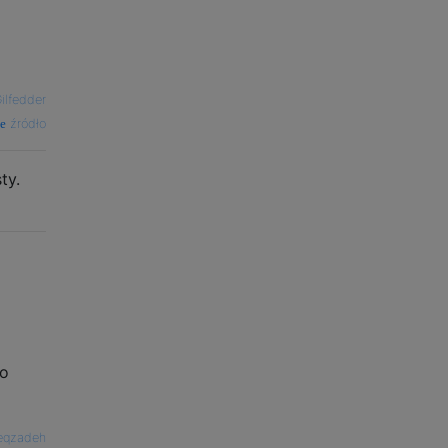
ilfedder
źródło
ty.
go
eqzadeh