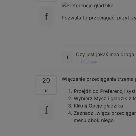
Pozwala to przeciągać, przytrzym
Czy jest jakaś inna droga
—
Mr_Green
Włączanie przeciągania trzema p
20
Przejdź do Preferencji s
Wybierz Mysz i gładzik z le
Kliknij Opcje gładzika
Zaznacz „włącz przeciągani
menu obok niego