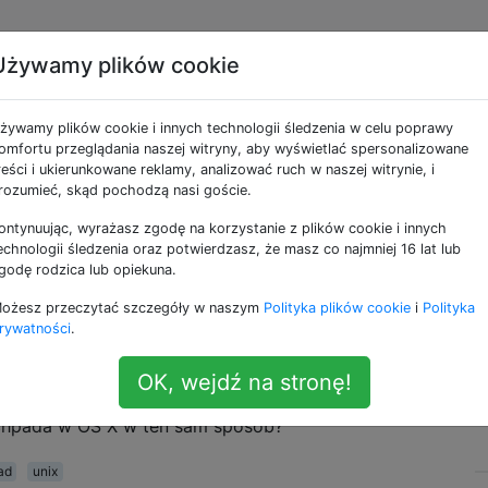
Używamy plików cookie
ekst za pomocą
żywamy plików cookie i innych technologii śledzenia w celu poprawy
ciskania klawisza
omfortu przeglądania naszej witryny, aby wyświetlać spersonalizowane
reści i ukierunkowane reklamy, analizować ruch w naszej witrynie, i
rozumieć, skąd pochodzą nasi goście.
ontynuując, wyrażasz zgodę na korzystanie z plików cookie i innych
echnologii śledzenia oraz potwierdzasz, że masz co najmniej 16 lat lub
godę rodzica lub opiekuna.
hcę zaznaczyć tekst, muszę nacisnąć „twardy” klawisz
ożesz przeczytać szczegóły w naszym
Polityka plików cookie
i
Polityka
ąć tekst innym palcem na touchpadzie. Dzięki linuxowi na 
rywatności
.
ybko dotknąć touchpada dwa razy i rozpocząć zaznacza
wardego” klawisza na touchpadzie jednym palcem. Wydaje m
OK, wejdź na stronę!
znacznie łatwiejsza dla palców i szybsza. Czy można
chpada w OS X w ten sam sposób?
ad
unix