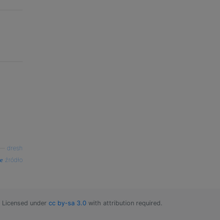
—
dresh
źródło
Licensed under
cc by-sa 3.0
with attribution required.