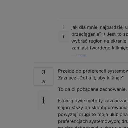
1
jak dla mnie, najbardzie
przeciągania” :) Jest to
wybrać region na ekranie
zamiast twardego kliknię
—
hooke
Przejdź do preferencji systemow
3
Zaznacz „Dotknij, aby kliknąć”
To da ci pożądane zachowanie.
Istnieją dwie metody zaznaczania
najprostszy do skonfigurowania,
powyżej; drugi to moja ulubion
preferencjach systemowych; dr