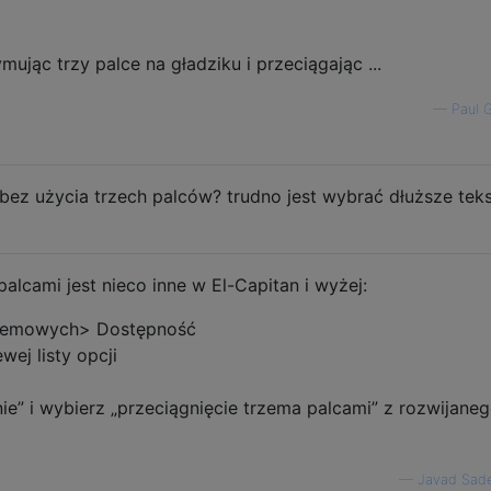
ując trzy palce na gładziku i przeciągając ...
—
Paul G
 bez użycia trzech palców? trudno jest wybrać dłuższe teks
alcami jest nieco inne w El-Capitan i wyżej:
ystemowych> Dostępność
wej listy opcji
e” i wybierz „przeciągnięcie trzema palcami” z rozwijane
—
Javad Sad