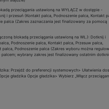
nym slajdzie)
lokadą przeciągania ustawioną na WYŁĄCZ w dostępie -
nij i przesuń (Kontakt palca, Podnoszenie palca, Kontakt p
e palca (Zakres zaznaczania jest finalizowany za pomocą
ączoną blokadą przeciągania ustawioną na WŁ.): Dotknij i
 palca, Podnoszenie palca, Kontakt palca, Przesuw palca,
t palca, Podnoszenie palca (Zakres wyboru można regulo
palcem; wybrany zakres jest finalizowany ostatnim dotkn
zika: Przejdź do preferencji systemowych> Ułatwienia do
Opcje gładzika Opcje gładzika> Wybierz „Włącz przeciągani