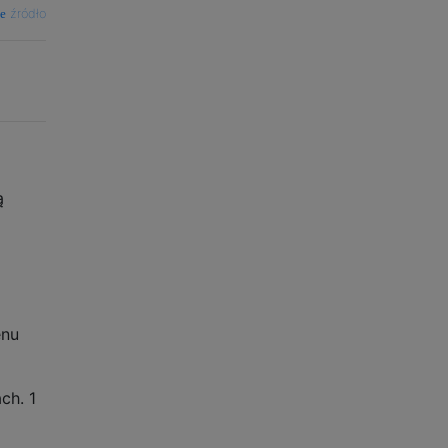
źródło
ą
enu
ch. 1