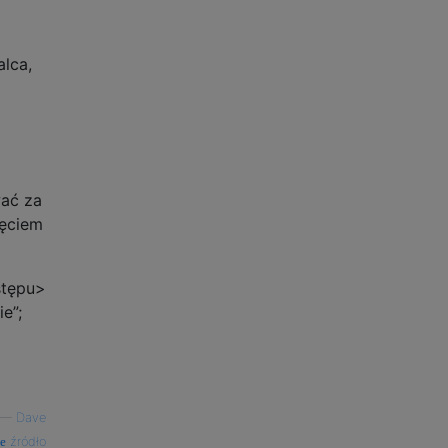
alca,
wać za
ięciem
stępu>
e”;
—
Dave
źródło