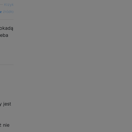
—
Krzyk
źródło
lokadą
zeba
 jest
 nie